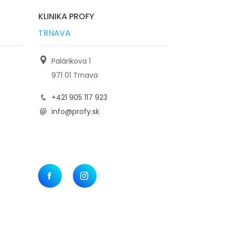
KLINIKA PROFY
TRNAVA
Palárikova 1
971 01 Trnava
+421 905 117 923
info@profy.sk