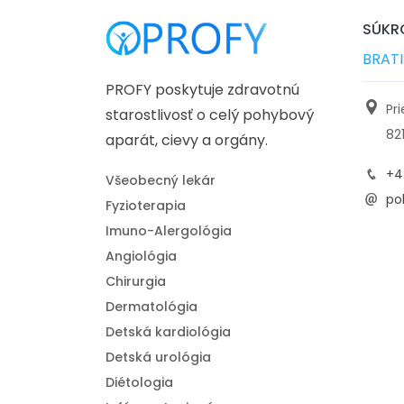
SÚKRO
BRAT
PROFY poskytuje zdravotnú
Pr
starostlivosť o celý pohybový
82
aparát, cievy a orgány.
+4
Všeobecný lekár
pol
Fyzioterapia
Imuno-Alergológia
Angiológia
Chirurgia
Dermatológia
Detská kardiológia
Detská urológia
Diétologia