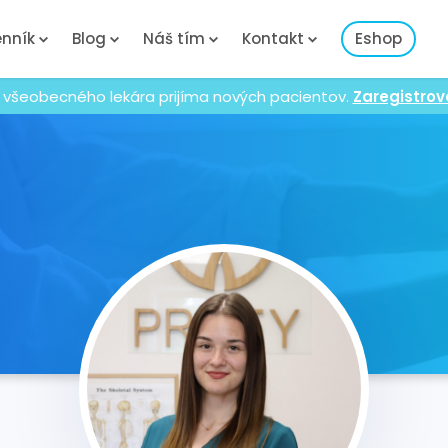
nník
Blog
Náš tím
Kontakt
Eshop
 všeobecného lekára prijíma nových pacientov.
Zaregistrov