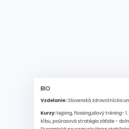
BIO
Vzdelanie :
Slovenská zdravotnícka uni
Kurzy:
tejping, flossing,silový tréning-
kÍbu, poúrazová stratégia záťaže - doln