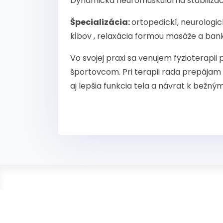
Dynamická neuromuskulárna stabilizác
Špecializácia:
ortopedickí, neurologic
kİbov , relaxácia formou masáže a bank
Vo svojej praxi sa venujem fyzioterapi
športovcom. Pri terapii rada prepájam 
aj lepšia funkcia tela a návrat k bežným