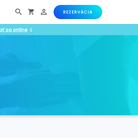
REZERVÁCIA
ať sa online
💉