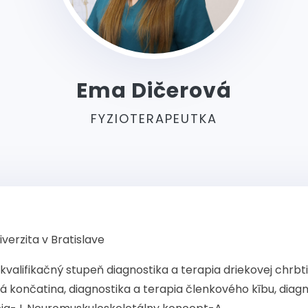
Ema Dičerová
FYZIOTERAPEUTKA
verzita v Bratislave
 1. kvalifikačný stupeň diagnostika a terapia driekovej ch
á končatina, diagnostika a terapia členkového kību, diag