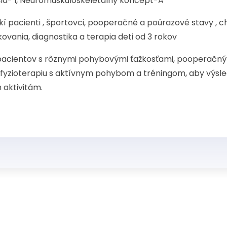
ia- I, Neuromuskuloskeletálny koncept-A
kí pacienti , športovci, pooperačné a poúrazové stavy , c
ovania, diagnostika a terapia deti od 3 rokov
i pacientov s rôznymi pohybovými ťažkosťami, pooperačný
fyzioterapiu s aktívnym pohybom a tréningom, aby výsled
 aktivitám.