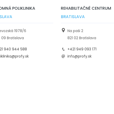
MNÁ POLIKLINIKA
REHABILITAČNÉ CENTRUM
ISLAVA
BRATISLAVA
ievozská 1978/6
Na paši 2
1 09 Bratislava
821 02 Bratislava
21 940 944 588
+421 949 093 171
iklinika@profy.sk
info@profy.sk