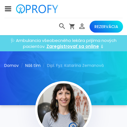
REZERVÁCIA
🩺 Ambulancia všeobecného lekára prijíma nových
pacientov.
Zaregistrovať sa online
💉
Domov
Náš tím
Dipl. Fyz. Katarína Zemanová