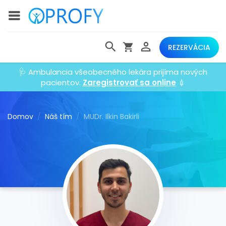
REZERVÁCIA
🩺 Ambulancia všeobecného lekára prijíma nových
pacientov.
Zaregistrovať sa online
💉
Domov
Náš tím
MUDr. Ilkin Bakirli