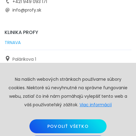
+421 949 093 171
info@profy.sk
KLINIKA PROFY
TRNAVA
Palárikova 1
971 01 Trnava
Na našich webových stránkach používame súbory
+421 905 117 923
cookies. Niektoré sú nevyhnutné na správne fungovanie
info@profy.sk
webu, zatiaľ čo iné nám pomáhajú vylepšiť tento web a
váš používateľský zážitok.
Viac informácií
POVOLIŤ VŠETKO