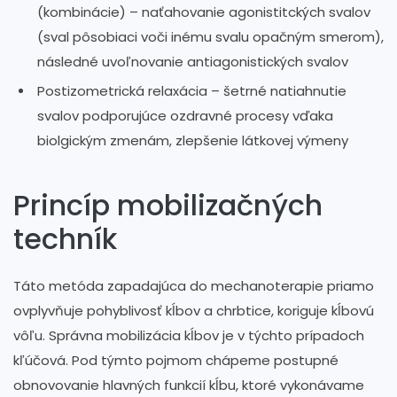
(kombinácie) – naťahovanie agonistitckých svalov
(sval pôsobiaci voči inému svalu opačným smerom),
následné uvoľnovanie antiagonistických svalov
Postizometrická relaxácia – šetrné natiahnutie
svalov podporujúce ozdravné procesy vďaka
biolgickým zmenám, zlepšenie látkovej výmeny
Princíp mobilizačných
techník
Táto metóda zapadajúca do mechanoterapie priamo
ovplyvňuje pohyblivosť kĺbov a chrbtice, koriguje kĺbovú
vôľu. Správna mobilizácia kĺbov je v týchto prípadoch
kľúčová. Pod týmto pojmom chápeme postupné
obnovovanie hlavných funkcií kĺbu, ktoré vykonávame