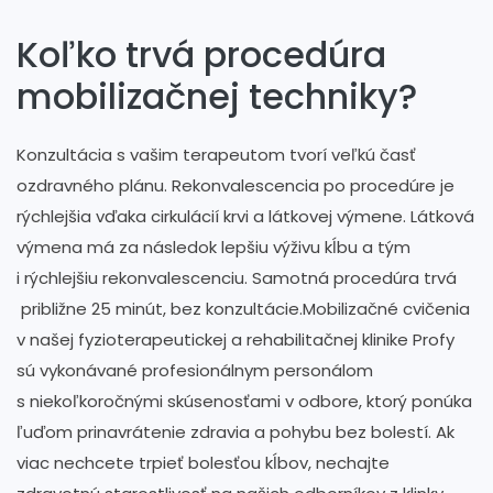
Koľko trvá procedúra
mobilizačnej techniky?
Konzultácia s vašim terapeutom tvorí veľkú časť
ozdravného plánu. Rekonvalescencia po procedúre je
rýchlejšia vďaka cirkulácií krvi a látkovej výmene. Látková
výmena má za následok lepšiu výživu kĺbu a tým
i rýchlejšiu rekonvalescenciu. Samotná procedúra trvá
približne 25 minút, bez konzultácie.Mobilizačné cvičenia
v našej fyzioterapeutickej a rehabilitačnej klinike Profy
sú vykonávané profesionálnym personálom
s niekoľkoročnými skúsenosťami v odbore, ktorý ponúka
ľuďom prinavrátenie zdravia a pohybu bez bolestí. Ak
viac nechcete trpieť bolesťou kĺbov, nechajte