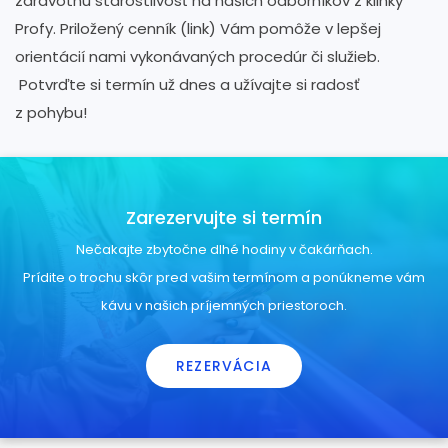
zdravotnú starostlivosť na našich odborníkov z klinky
Profy. Priložený cenník (link) Vám pomôže v lepšej
orientácií nami vykonávaných procedúr či služieb.
Potvrďte si termín už dnes a užívajte si radosť
z pohybu!
Zarezervujte si termín
Nečakajte zbytočne dlhé hodiny v čakárňach.
Prídite o trochu skôr pred vašim termínom a ponúkneme vám
kávu v našich príjemných priestoroch.
REZERVÁCIA