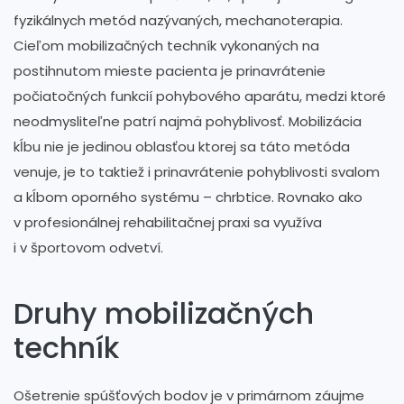
fyzikálnych metód nazývaných, mechanoterapia.
Cieľom mobilizačných techník vykonaných na
postihnutom mieste pacienta je prinavrátenie
počiatočných funkcií pohybového aparátu, medzi ktoré
neodmysliteľne patrí najmä pohyblivosť. Mobilizácia
kĺbu nie je jedinou oblasťou ktorej sa táto metóda
venuje, je to taktiež i prinavrátenie pohyblivosti svalom
a kĺbom oporného systému – chrbtice. Rovnako ako
v profesionálnej rehabilitačnej praxi sa využíva
i v športovom odvetví.
Druhy mobilizačných
techník
Ošetrenie spúšťových bodov je v primárnom záujme