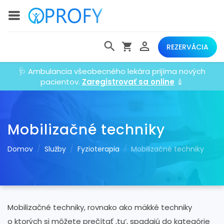
REZERVÁCIA
🩺 Ambulancia všeobecného lekára prijíma nových
pacientov.
Zaregistrovať sa online
💉
Mobilizačné techniky
Domov
Služby
Fyzioterapia
Mobilizačné techniky
Mobilizačné techniky, rovnako ako mäkké techniky
o ktorých si môžete prečítať ,tu‘, spadajú do kategórie