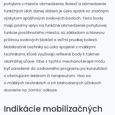
pohybmi v mieste obmedzenia. Bolesť a obmedzenie
funkčných úloh danej oblasti je úzko späté so značným
výskytom spúšťových svalových bodoch. Tieto body
majú priamy vplyv na funkčné obmedzenie pohybovej
funkcie postihnutého miesta, sú základom a hlavnou
príčinou svalových blokád a veľmi prudkej bolesti.
Mobilizačné techniky sú úzko spojené s mäkkými
technikami, ktoré využívajú reflexné body k takmer
okamžitej úľave. Obe z týchto mechanoterapií môžu
byť zaradené do ozdravného programu po konzultácií
s ošetrujúcim lekárom či terapeutom. Viac sa
o mäkkých technikách a ich blahodarných účinkoch
dozviete na ,tomto‘ odkaze.
Indikácie mobilizačných