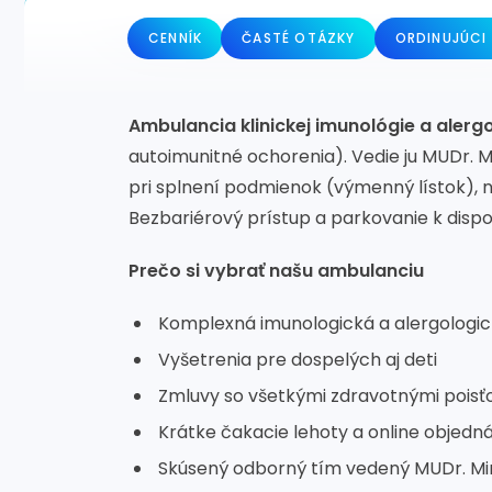
CENNÍK
ČASTÉ OTÁZKY
ORDINUJÚCI 
Ambulancia klinickej imunológie a alerg
autoimunitné ochorenia). Vedie ju MUDr. 
pri splnení podmienok (výmenný lístok), n
Bezbariérový prístup a parkovanie k dispoz
Prečo si vybrať našu ambulanciu
Komplexná imunologická a alergologic
Vyšetrenia pre dospelých aj deti
Zmluvy so všetkými zdravotnými poisť
Krátke čakacie lehoty a online objedn
Skúsený odborný tím vedený MUDr. M