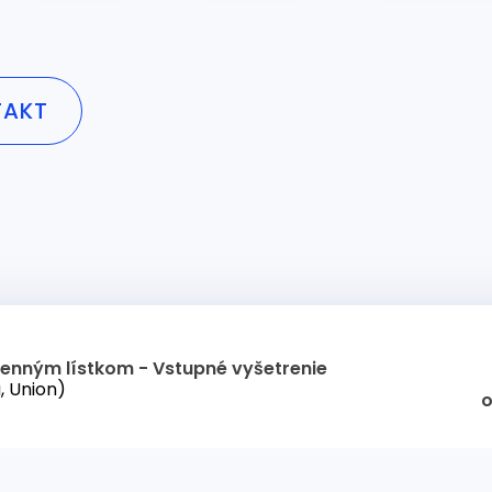
TAKT
menným lístkom - Vstupné vyšetrenie
, Union)