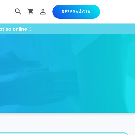
REZERVÁCIA
ať sa online
💉