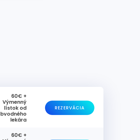
60€ +
Výmenný
lístok od
REZERVÁCIA
obvodného
lekára
60€ +