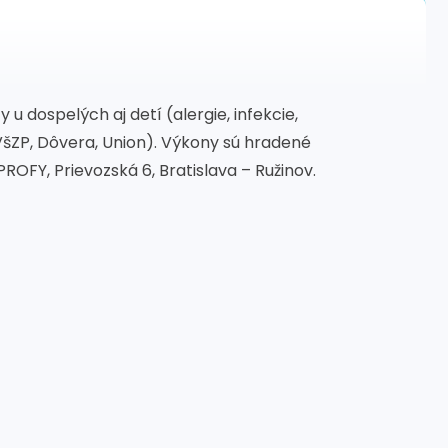
u dospelých aj detí (alergie, infekcie,
VšZP, Dôvera, Union). Výkony sú hradené
OFY, Prievozská 6, Bratislava – Ružinov.