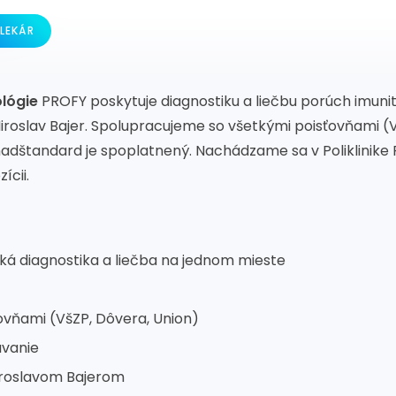
LEKÁR
ológie
PROFY poskytuje diagnostiku a liečbu porúch imunity 
Miroslav Bajer. Spolupracujeme so všetkými poisťovňami (
adštandard je spoplatnený. Nachádzame sa v Poliklinike PR
ícii.
ká diagnostika a liečba na jednom mieste
ovňami (VšZP, Dôvera, Union)
ávanie
iroslavom Bajerom