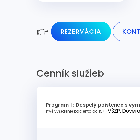
👉
REZERVÁCIA
KON
Cenník služieb
Program 1 : Dospelý poistenec s vý
VŠZP, Dôvera
Prvé vyšetrenie pacienta od 15+ (