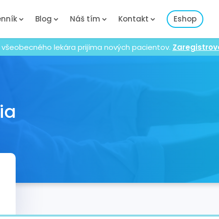
nník
Blog
Náš tím
Kontakt
Eshop
 všeobecného lekára prijíma nových pacientov.
Zaregistrov
ia