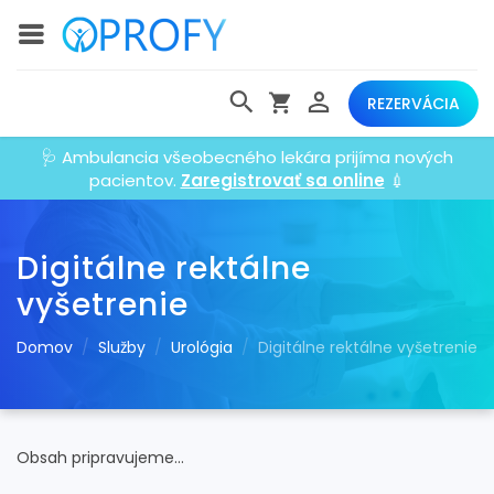
REZERVÁCIA
🩺 Ambulancia všeobecného lekára prijíma nových
pacientov.
Zaregistrovať sa online
💉
Digitálne rektálne
vyšetrenie
Domov
Služby
Urológia
Digitálne rektálne vyšetrenie
Obsah pripravujeme...