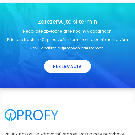
Zarezervujte si termín
Nečakajte zbytočne dlhé hodiny v čakárňach.
Prídite o trochu skôr pred vašim termínom a ponúkneme vám
kávu v našich príjemných priestoroch.
REZERVÁCIA
PROFY poskytuje zdravotnú starostlivosť o celý pohybový