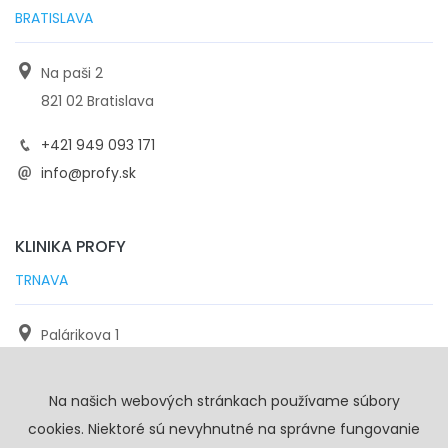
BRATISLAVA
Na paši 2
821 02 Bratislava
+421 949 093 171
info@profy.sk
KLINIKA PROFY
TRNAVA
Palárikova 1
971 01 Trnava
Na našich webových stránkach používame súbory
+421 905 117 923
cookies. Niektoré sú nevyhnutné na správne fungovanie
info@profy.sk