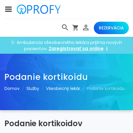
REZERVÁCIA
🩺 Ambulancia všeobecného lekára prijíma nových
pacientov.
Zaregistrovať sa online
💉
Podanie kortikoidu
Domov
Služby
Všeobecný lekár
Podanie kortikoidu
Podanie kortikoidov