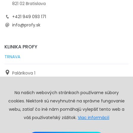
821 02 Bratislava
+421 949 093 171
info@profy.sk
KLINIKA PROFY
TRNAVA
Palárikova 1
971 01 Trnava
Na našich webových stránkach používame súbory
+421 905 117 923
cookies. Niektoré sú nevyhnutné na správne fungovanie
info@profy.sk
webu, zatiaľ čo iné nám pomáhajú vylepšiť tento web a
váš používateľský zážitok.
Viac informácií