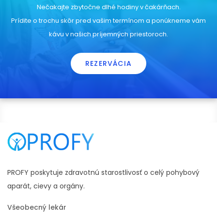
Nečakajte zbytočne dlhé hodiny v čakárňach.
Prídite o trochu skôr pred vašim termínom a ponúkneme vám
kávu v našich príjemných priestoroch.
REZERVÁCIA
PROFY poskytuje zdravotnú starostlivosť o celý pohybový
aparát, cievy a orgány.
Všeobecný lekár