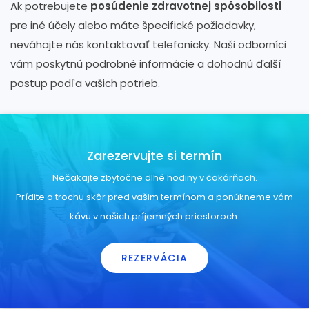
Ak potrebujete
posúdenie zdravotnej spôsobilosti
pre iné účely alebo máte špecifické požiadavky,
neváhajte nás kontaktovať telefonicky. Naši odborníci
vám poskytnú podrobné informácie a dohodnú ďalší
postup podľa vašich potrieb.
Zarezervujte si termín
Nečakajte zbytočne dlhé hodiny v čakárňach.
Prídite o trochu skôr pred vašim termínom a ponúkneme vám
kávu v našich príjemných priestoroch.
REZERVÁCIA