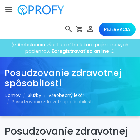
REZERVÁCIA
🩺 Ambulancia všeobecného lekára prijíma nových
pacientov.
Zaregistrovať sa online
💉
Posudzovanie zdravotnej
spôsobilosti
Domov
Služby
Všeobecný lekár
Posudzovanie zdravotnej spôsobilosti
Posudzovanie zdravotnej