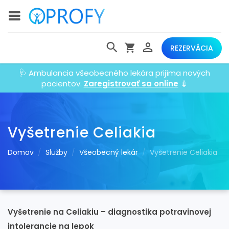
REZERVÁCIA
🩺 Ambulancia všeobecného lekára prijíma nových
pacientov.
Zaregistrovať sa online
💉
Vyšetrenie Celiakia
Domov
Služby
Všeobecný lekár
Vyšetrenie Celiakia
Vyšetrenie na Celiakiu – diagnostika potravinovej
intolerancie na lepok