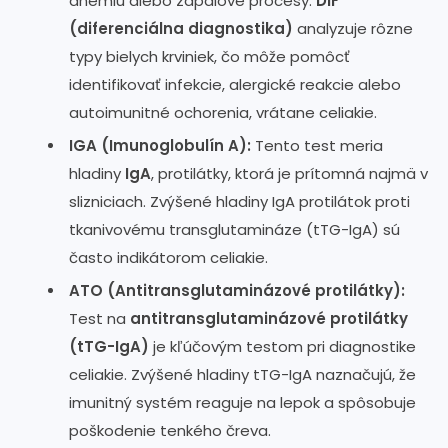
anémiu alebo zápalové procesy.
DIF
(diferenciálna diagnostika)
analyzuje rôzne
typy bielych krviniek, čo môže pomôcť
identifikovať infekcie, alergické reakcie alebo
autoimunitné ochorenia, vrátane celiakie.
IGA (Imunoglobulín A):
Tento test meria
hladiny
IgA
, protilátky, ktorá je prítomná najmä v
slizniciach. Zvýšené hladiny IgA protilátok proti
tkanivovému transglutamináze (tTG-IgA) sú
často indikátorom celiakie.
ATO (Antitransglutaminázové protilátky):
Test na
antitransglutaminázové protilátky
(tTG-IgA)
je kľúčovým testom pri diagnostike
celiakie. Zvýšené hladiny tTG-IgA naznačujú, že
imunitný systém reaguje na lepok a spôsobuje
poškodenie tenkého čreva.