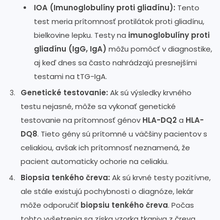
IOA (Imunoglobulíny proti gliadínu):
Tento
test meria prítomnosť protilátok proti gliadínu,
bielkovine lepku. Testy na
imunoglobulíny proti
gliadínu (IgG, IgA)
môžu pomôcť v diagnostike,
aj keď dnes sa často nahrádzajú presnejšími
testami na tTG-IgA.
Genetické testovanie:
Ak sú výsledky krvného
testu nejasné, môže sa vykonať genetické
testovanie na prítomnosť génov
HLA-DQ2
a
HLA-
DQ8
. Tieto gény sú prítomné u väčšiny pacientov s
celiakiou, avšak ich prítomnosť neznamená, že
pacient automaticky ochorie na celiakiu.
Biopsia tenkého čreva:
Ak sú krvné testy pozitívne,
ale stále existujú pochybnosti o diagnóze, lekár
môže odporučiť
biopsiu tenkého čreva
. Počas
tohto vyšetrenia sa získa vzorka tkaniva z čreva,