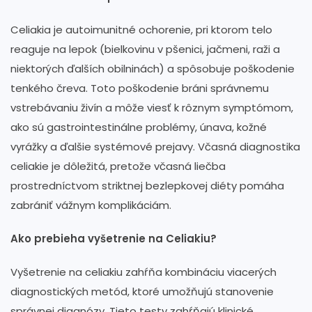
Celiakia je autoimunitné ochorenie, pri ktorom telo
reaguje na lepok (bielkovinu v pšenici, jačmeni, raži a
niektorých ďalších obilninách) a spôsobuje poškodenie
tenkého čreva. Toto poškodenie bráni správnemu
vstrebávaniu živín a môže viesť k rôznym symptómom,
ako sú gastrointestinálne problémy, únava, kožné
vyrážky a ďalšie systémové prejavy. Včasná diagnostika
celiakie je dôležitá, pretože včasná liečba
prostredníctvom striktnej bezlepkovej diéty pomáha
zabrániť vážnym komplikáciám.
Ako prebieha vyšetrenie na Celiakiu?
Vyšetrenie na celiakiu zahŕňa kombináciu viacerých
diagnostických metód, ktoré umožňujú stanovenie
správnej diagnózy. Tieto testy zahŕňajú klinické