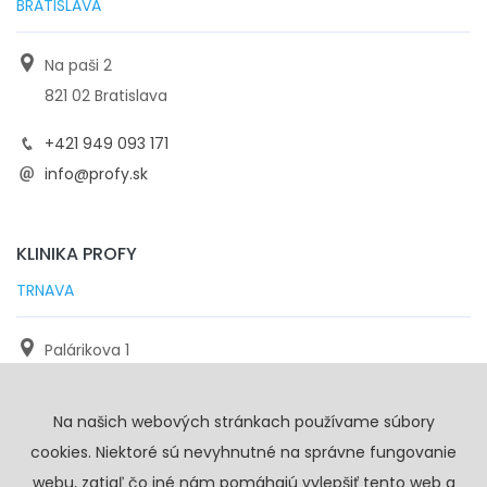
BRATISLAVA
Na paši 2
821 02 Bratislava
+421 949 093 171
info@profy.sk
KLINIKA PROFY
TRNAVA
Palárikova 1
971 01 Trnava
Na našich webových stránkach používame súbory
+421 905 117 923
cookies. Niektoré sú nevyhnutné na správne fungovanie
info@profy.sk
webu, zatiaľ čo iné nám pomáhajú vylepšiť tento web a