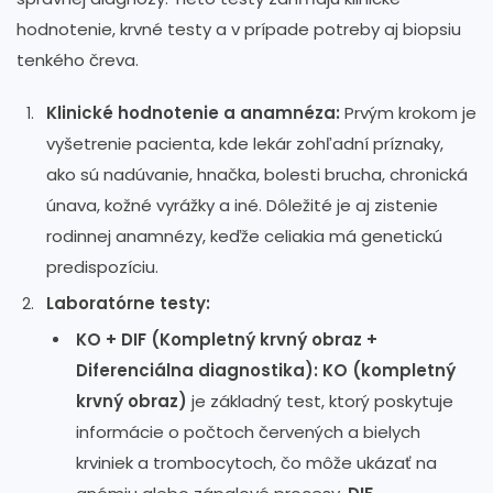
hodnotenie, krvné testy a v prípade potreby aj biopsiu
tenkého čreva.
Klinické hodnotenie a anamnéza:
Prvým krokom je
vyšetrenie pacienta, kde lekár zohľadní príznaky,
ako sú nadúvanie, hnačka, bolesti brucha, chronická
únava, kožné vyrážky a iné. Dôležité je aj zistenie
rodinnej anamnézy, keďže celiakia má genetickú
predispozíciu.
Laboratórne testy:
KO + DIF (Kompletný krvný obraz +
Diferenciálna diagnostika):
KO (kompletný
krvný obraz)
je základný test, ktorý poskytuje
informácie o počtoch červených a bielych
krviniek a trombocytoch, čo môže ukázať na