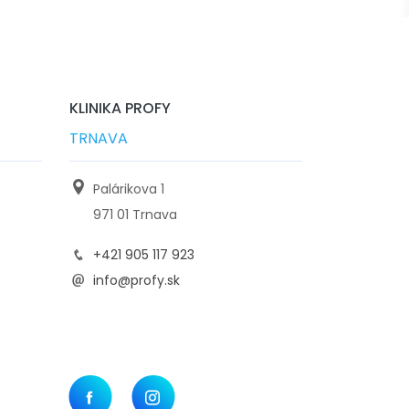
KLINIKA PROFY
TRNAVA
Palárikova 1
971 01 Trnava
+421 905 117 923
info@profy.sk