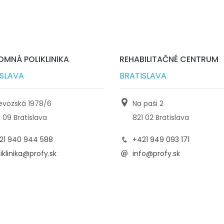
MNÁ POLIKLINIKA
REHABILITAČNÉ CENTRUM
ISLAVA
BRATISLAVA
ievozská 1978/6
Na paši 2
1 09 Bratislava
821 02 Bratislava
21 940 944 588
+421 949 093 171
iklinika@profy.sk
info@profy.sk