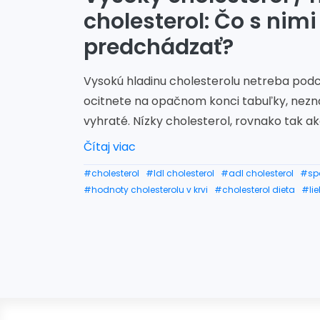
cholesterol: Čo s nimi
predchádzať?
Vysokú hladinu cholesterolu netreba podc
ocitnete na opačnom konci tabuľky, nez
vyhraté. Nízky cholesterol, rovnako tak ako
Čítaj viac
#cholesterol
#ldl cholesterol
#adl cholesterol
#spa
#hodnoty cholesterolu v krvi
#cholesterol dieta
#lie
#hodnota cholesterolu 7
#cholesterol vzorec
#mera
#čo na cholesterol
#čo je cholesterol