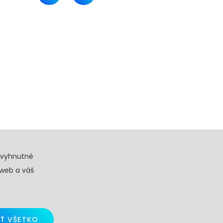
evyhnutné
 web a váš
Ť VŠETKO