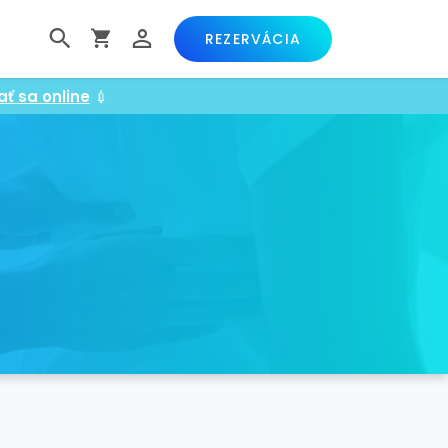
REZERVÁCIA
ať sa online
💉