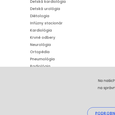
Detská kardiológia
Detská urológia
Diétologia
Infúzny stacionár
Kardiológia
Krvné odbery
Neurológia
Ortopédia
Pneumológia
Radiológia
Urológia
Detská ortopédia
Na našic
na správn
PODROBN