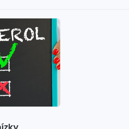
nízky