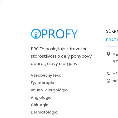
SÚKRO
BRAT
PROFY poskytuje zdravotnú
Pr
starostlivosť o celý pohybový
82
aparát, cievy a orgány.
+4
Všeobecný lekár
pol
Fyzioterapia
Imuno-Alergológia
Angiológia
Chirurgia
Dermatológia