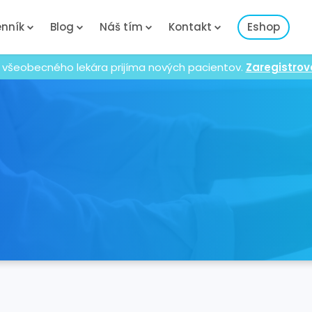
nník
Blog
Náš tím
Kontakt
Eshop
 všeobecného lekára prijíma nových pacientov.
Zaregistrov