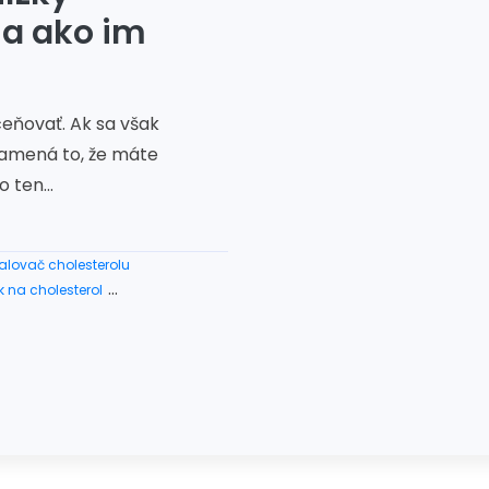
 a ako im
eňovať. Ak sa však
namená to, že máte
 ten...
lovač cholesterolu
k na cholesterol
nie cholesterolu