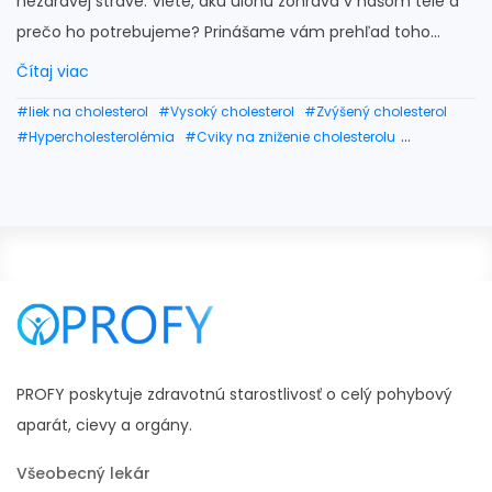
nezdravej strave. Viete, akú úlohu zohráva v našom tele a
prečo ho potrebujeme? Prinášame vám prehľad toho...
Čítaj viac
#liek na cholesterol
#Vysoký cholesterol
#Zvýšený cholesterol
#Hypercholesterolémia
#Cviky na zniženie cholesterolu
#vysoky cholesterol priznaky
#potraviny znižujúce cholesterol
#cholesterol strava
#čo zvyšuje cholesterol
#dobrý chlesterol nízky
#nízky cholesterol u detí
PROFY poskytuje zdravotnú starostlivosť o celý pohybový
aparát, cievy a orgány.
Všeobecný lekár