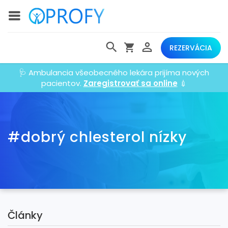
REZERVÁCIA
🩺 Ambulancia všeobecného lekára prijíma nových
pacientov.
Zaregistrovať sa online
💉
#dobrý chlesterol nízky
Články