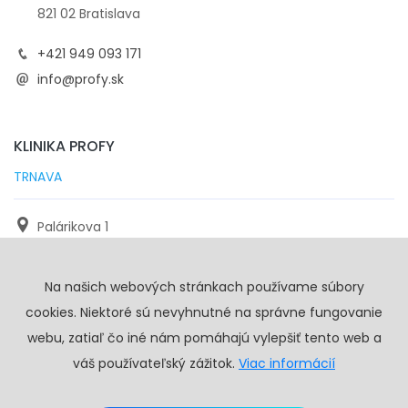
821 02 Bratislava
+421 949 093 171
info@profy.sk
KLINIKA PROFY
TRNAVA
Palárikova 1
971 01 Trnava
Na našich webových stránkach používame súbory
+421 905 117 923
cookies. Niektoré sú nevyhnutné na správne fungovanie
info@profy.sk
webu, zatiaľ čo iné nám pomáhajú vylepšiť tento web a
váš používateľský zážitok.
Viac informácií