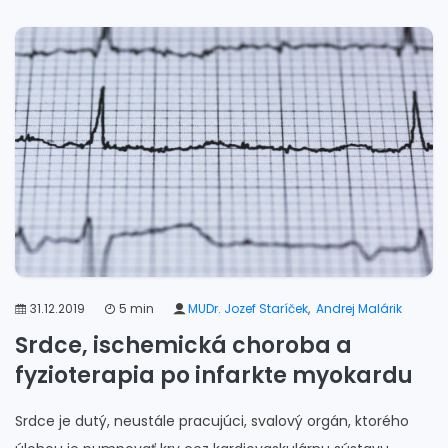
31.12.2019
5 min
MUDr. Jozef Staríček
,
Andrej Malárik
Srdce, ischemická choroba a
fyzioterapia po infarkte myokardu
Srdce je dutý, neustále pracujúci, svalový orgán, ktorého