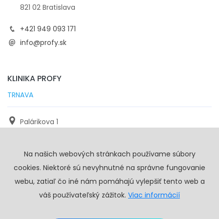
821 02 Bratislava
+421 949 093 171
info@profy.sk
KLINIKA PROFY
TRNAVA
Palárikova 1
971 01 Trnava
Na našich webových stránkach používame súbory
+421 905 117 923
cookies. Niektoré sú nevyhnutné na správne fungovanie
info@profy.sk
webu, zatiaľ čo iné nám pomáhajú vylepšiť tento web a
váš používateľský zážitok.
Viac informácií