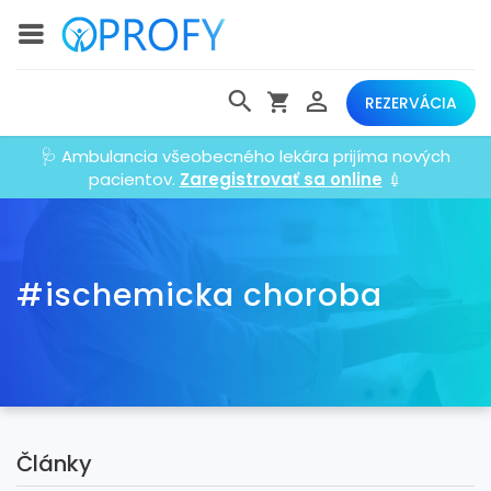
REZERVÁCIA
🩺 Ambulancia všeobecného lekára prijíma nových
pacientov.
Zaregistrovať sa online
💉
#ischemicka choroba
Články