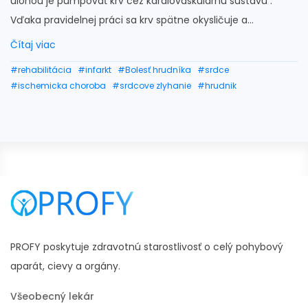
úlohou je pumpovať krv cez kardiovaskulárnu sústavu .
Vďaka pravidelnej práci sa krv spätne okysličuje a...
Čítaj viac
#rehabilitácia
#infarkt
#Bolesť hrudníka
#srdce
#ischemicka choroba
#srdcove zlyhanie
#hrudnik
PROFY poskytuje zdravotnú starostlivosť o celý pohybový
aparát, cievy a orgány.
Všeobecný lekár