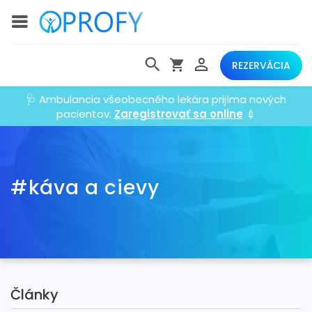
REZERVÁCIA
🩺 Ambulancia všeobecného lekára prijíma nových
pacientov.
Zaregistrovať sa online
💉
#káva a cievy
Články