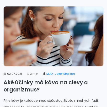
02.07.2021
3 min
MUDr. Jozef Staríček
Aké účinky má káva na cievy a
organizmus?
Pitie kávy je každodennou súčasťou života mnohých ľudí.