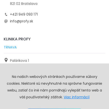
821 02 Bratislava
+421 949 093 171
info@profy.sk
KLINIKA PROFY
TRNAVA
Palárikova 1
971 01 Trnava
Na našich webových stránkach používame súbory
+421 905 117 923
cookies. Niektoré sú nevyhnutné na správne fungovanie
info@profy.sk
webu, zatiaľ čo iné nám pomáhajú vylepšiť tento web a
váš používateľský zážitok.
Viac informácií