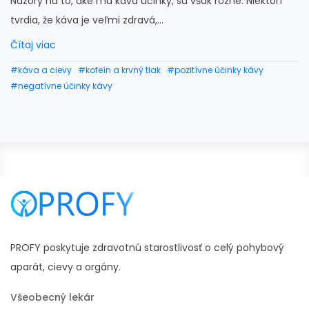
Názory na to, aké má káva účinky, sú však rôzne. Niektorí
tvrdia, že káva je veľmi zdravá,...
Čítaj viac
#káva a cievy
#kofeín a krvný tlak
#pozitívne účinky kávy
#negatívne účinky kávy
PROFY poskytuje zdravotnú starostlivosť o celý pohybový
aparát, cievy a orgány.
Všeobecný lekár