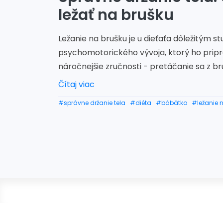
ležať na brušku
Ležanie na brušku je u dieťaťa dôležitým 
psychomotorického vývoja, ktorý ho pripr
náročnejšie zručnosti - pretáčanie sa z bru
Čítaj viac
#správne držanie tela
#diéta
#bábätko
#ležanie 