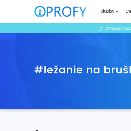
Služby
Ce
🩺 Ambulancia
#ležanie na bruš