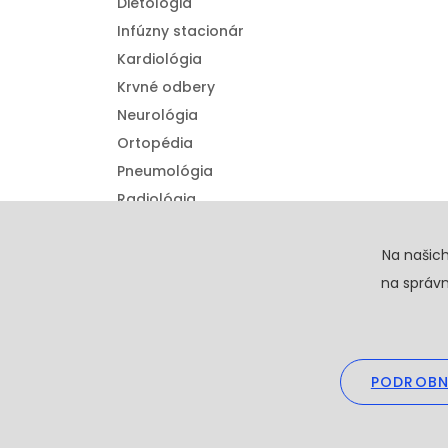
Diétologia
Infúzny stacionár
Kardiológia
Krvné odbery
Neurológia
Ortopédia
Pneumológia
Radiológia
Urológia
Detská ortopédia
Na našic
na správn
PODROBN
Copyright © 20