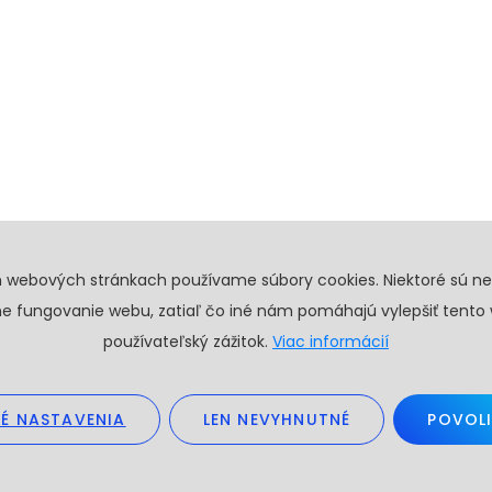
h webových stránkach používame súbory cookies. Niektoré sú n
e fungovanie webu, zatiaľ čo iné nám pomáhajú vylepšiť tento
používateľský zážitok.
Viac informácií
É NASTAVENIA
LEN NEVYHNUTNÉ
POVOLI
26. Všetky práva vyhradené.
Obchodné podmienky
GDPR
Create