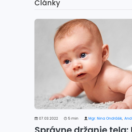
Články
07.03.2022
5 min
Mgr. Nina Ondrášik
,
Andr
Správne držanie tela: