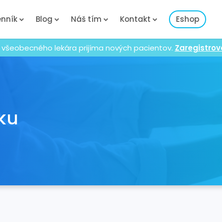
nník
Blog
Náš tím
Kontakt
Eshop
 všeobecného lekára prijíma nových pacientov.
Zaregistrov
ku