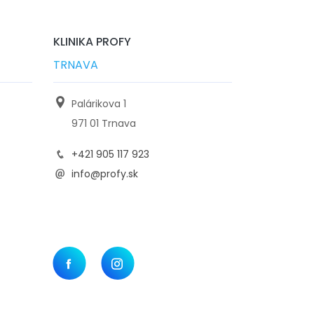
KLINIKA PROFY
TRNAVA
Palárikova 1
971 01 Trnava
+421 905 117 923
info@profy.sk