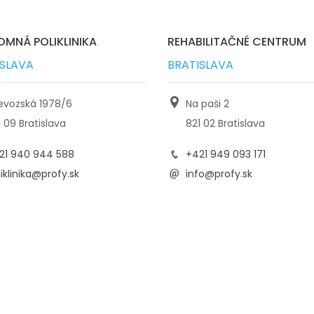
MNÁ POLIKLINIKA
REHABILITAČNÉ CENTRUM
ISLAVA
BRATISLAVA
ievozská 1978/6
Na paši 2
1 09 Bratislava
821 02 Bratislava
21 940 944 588
+421 949 093 171
iklinika@profy.sk
info@profy.sk