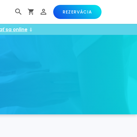
REZERVÁCIA
ať sa online
💉