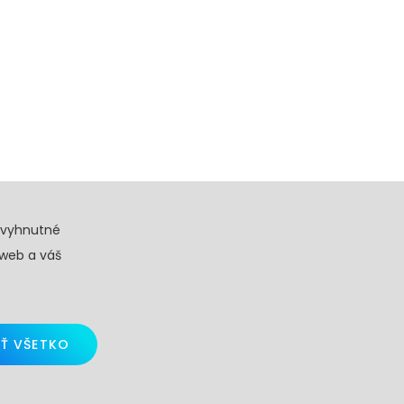
evyhnutné
 web a váš
Ť VŠETKO
d by
Skalindam