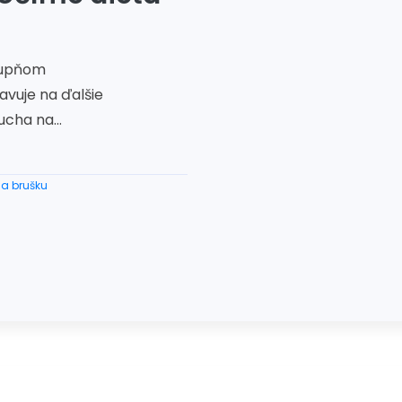
stupňom
avuje na ďalšie
cha na...
na brušku