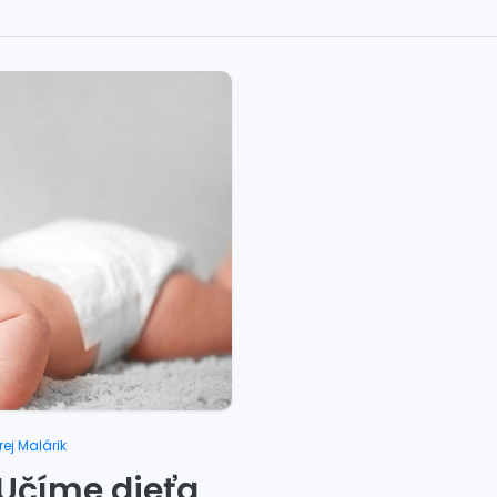
ej Malárik
 Učíme dieťa