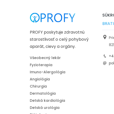
SÚKRO
BRAT
PROFY poskytuje zdravotnú
Pr
starostlivosť o celý pohybový
82
aparát, cievy a orgány.
+4
Všeobecný lekár
pol
Fyzioterapia
Imuno-Alergológia
Angiológia
Chirurgia
Dermatológia
Detská kardiológia
Detská urológia