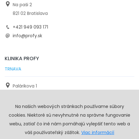
Na paši 2
821 02 Bratislava
+421 949 093 171
info@profy.sk
KLINIKA PROFY
TRNAVA
Palárikova 1
971 01 Trnava
Na našich webových stránkach používame súbory
+421 905 117 923
cookies. Niektoré sú nevyhnutné na správne fungovanie
info@profy.sk
webu, zatiaľ čo iné nám pomáhajú vylepšiť tento web a
váš používateľský zážitok.
Viac informácií