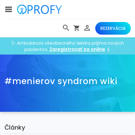
REZERVÁCIA
🩺 Ambulancia všeobecného lekára prijíma nových
pacientov.
Zaregistrovať sa online
💉
#menierov syndrom wiki
Články