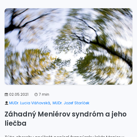
02.05.2021
7 min
MUDr. Lucia Višňovská
,
MUDr. Jozef Staríček
Záhadný Meniérov syndróm a jeho
liečba