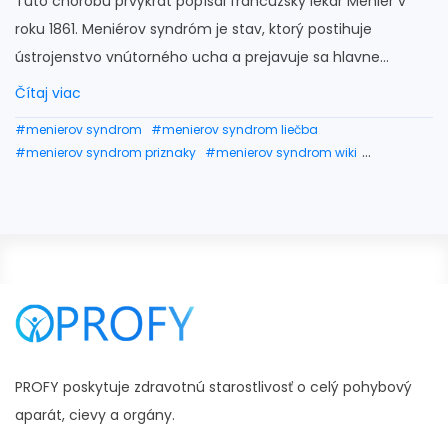
Túto chorobu prvýkrát popísal francúzsky lekár Menier v
roku 1861. Meniérov syndróm je stav, ktorý postihuje
ústrojenstvo vnútorného ucha a prejavuje sa hlavne...
Čítaj viac
#menierov syndrom
#menierov syndrom liečba
#menierov syndrom priznaky
#menierov syndrom wiki
#cviky na menierov syndrom
#zavraty
PROFY poskytuje zdravotnú starostlivosť o celý pohybový
aparát, cievy a orgány.