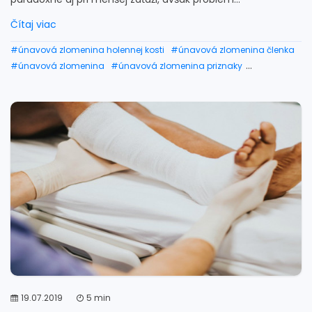
Čítaj viac
#únavová zlomenina holennej kosti
#únavová zlomenina členka
#únavová zlomenina
#únavová zlomenina priznaky
#únavová zlomenina liečba
#únavová zlomenina nohy
#únavová zlomenina ruky
#únavová zlomenina zápěstí
#únavová zlomenina metatarzu
#únavová zlomenina nártu
#ako dlho sa hoji unavova zlomenina
19.07.2019
5 min