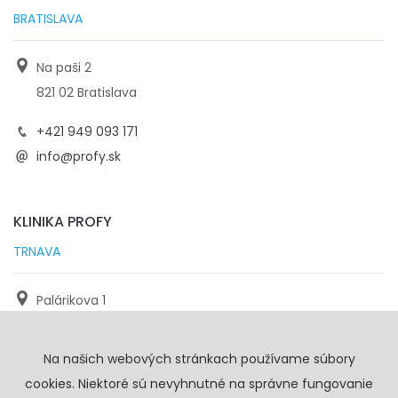
BRATISLAVA
Na paši 2
821 02 Bratislava
+421 949 093 171
info@profy.sk
KLINIKA PROFY
TRNAVA
Palárikova 1
971 01 Trnava
Na našich webových stránkach používame súbory
+421 905 117 923
cookies. Niektoré sú nevyhnutné na správne fungovanie
info@profy.sk