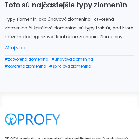
Toto sú najčastejšie typy zlomenín
Typy zlomenín, ako únavová zlomenina , otvorená
zlomenina či špirálová zlomenina, sú typy fraktúr, pod ktoré
môžeme kategorizovať konkrétne zranenia. Zlomeniny...
Čítaj viac
#zatvorena zlomenina
#únavová zlomenina
#otvorená zlomenina
#špirálová zlomenina
#ako dlho boli zlomenina
#ako dlho zrastá zlomenina
#ako dlho sa hoji zlomenina
#trieštivá zlomenina
#zlomenina priznaky
#únavová zlomenina priznaky
#únavová zlomenina liečba
#zle zrastená zlomenina
#kalus zlomenina
#urazova zlomenina
#otvorena zlomenina dolnej končatiny
#zlomenina ruky prva pomoc
#zlomenina bez sadry
#ako sa prejavuje zlomenina
#zlomenina osetrenie
#je horsie zlomenina alebo vazivo
#zlomenina po mesiaci stale opuchnuta
PROFY poskytuje zdravotnú starostlivosť o celý pohybový