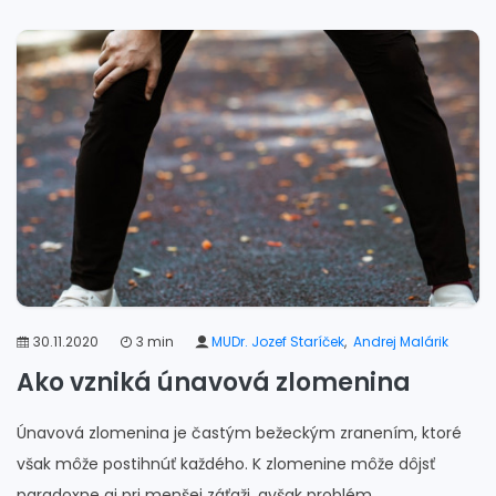
30.11.2020
3 min
MUDr. Jozef Staríček
,
Andrej Malárik
Ako vzniká únavová zlomenina
Únavová zlomenina je častým bežeckým zranením, ktoré
však môže postihnúť každého. K zlomenine môže dôjsť
paradoxne aj pri menšej záťaži, avšak problém...