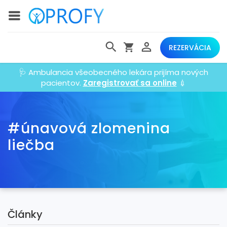
REZERVÁCIA
🩺 Ambulancia všeobecného lekára prijíma nových
pacientov.
Zaregistrovať sa online
💉
#únavová zlomenina
liečba
Články