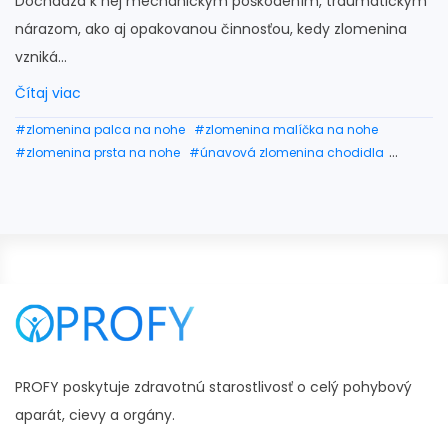
Dochádza k nej mechanickým poškodením, traumatickým
nárazom, ako aj opakovanou činnosťou, kedy zlomenina
vzniká...
Čítaj viac
#zlomenina palca na nohe
#zlomenina malíčka na nohe
#zlomenina prsta na nohe
#únavová zlomenina chodidla
#zlomenina prsta na ruke
#zlomenina kosti malicka
#ako dlho sa hoji zlomenina prsta
PROFY poskytuje zdravotnú starostlivosť o celý pohybový
aparát, cievy a orgány.