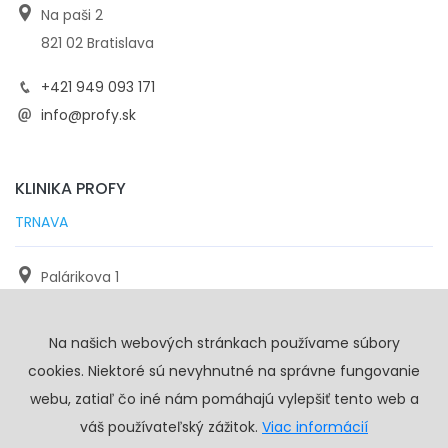
Na paši 2
821 02 Bratislava
+421 949 093 171
info@profy.sk
KLINIKA PROFY
TRNAVA
Palárikova 1
971 01 Trnava
Na našich webových stránkach používame súbory
+421 905 117 923
cookies. Niektoré sú nevyhnutné na správne fungovanie
info@profy.sk
webu, zatiaľ čo iné nám pomáhajú vylepšiť tento web a
váš používateľský zážitok.
Viac informácií