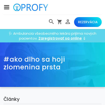
REZERVÁCIA
🩺 Ambulancia všeobecného lekára prijíma nových
pacientov.
Zaregistrovať sa online
💉
#ako dlho sa hoji
zlomenina prsta
Články