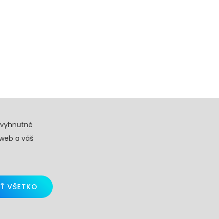
evyhnutné
 web a váš
Ť VŠETKO
d by
Skalindam