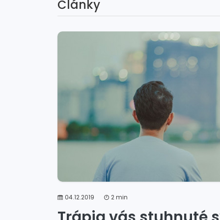
Články
04.12.2019
2 min
Trápia vás stuhnuté 