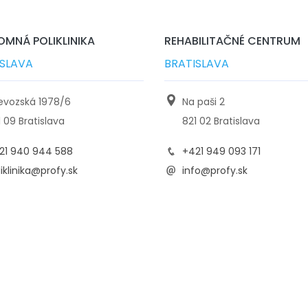
MNÁ POLIKLINIKA
REHABILITAČNÉ CENTRUM
ISLAVA
BRATISLAVA
ievozská 1978/6
Na paši 2
1 09 Bratislava
821 02 Bratislava
21 940 944 588
+421 949 093 171
iklinika@profy.sk
info@profy.sk