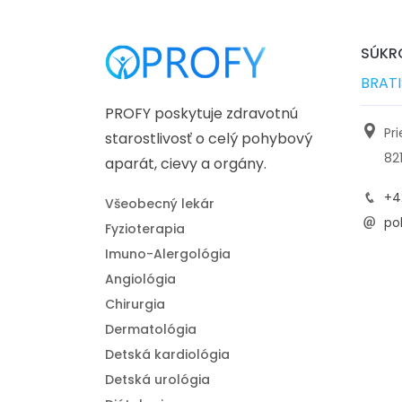
SÚKRO
BRAT
PROFY poskytuje zdravotnú
Pr
starostlivosť o celý pohybový
82
aparát, cievy a orgány.
+4
Všeobecný lekár
pol
Fyzioterapia
Imuno-Alergológia
Angiológia
Chirurgia
Dermatológia
Detská kardiológia
Detská urológia