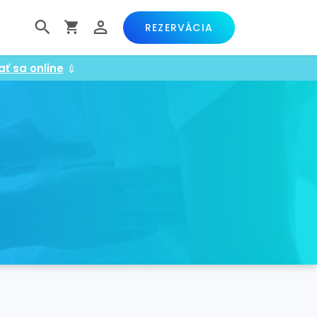
REZERVÁCIA
ať sa online
💉