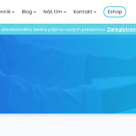
nník
Blog
Náš tím
Kontakt
Eshop
 všeobecného lekára prijíma nových pacientov.
Zaregistrov