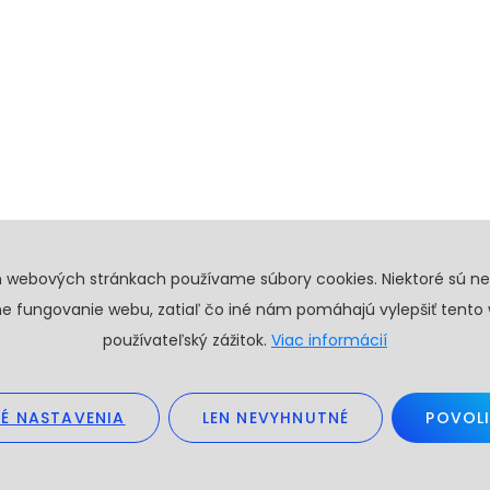
h webových stránkach používame súbory cookies. Niektoré sú n
e fungovanie webu, zatiaľ čo iné nám pomáhajú vylepšiť tento
používateľský zážitok.
Viac informácií
É NASTAVENIA
LEN NEVYHNUTNÉ
POVOLI
26. Všetky práva vyhradené.
Obchodné podmienky
GDPR
Create