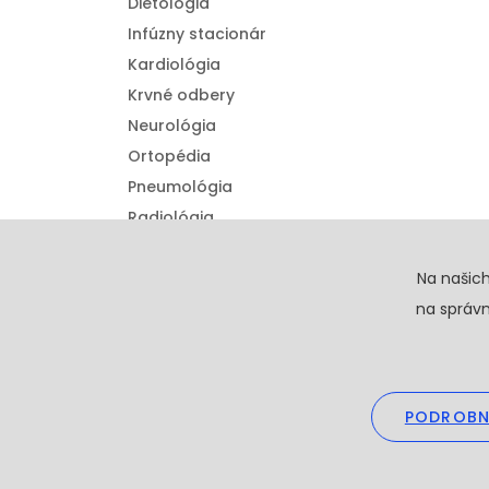
Diétologia
Infúzny stacionár
Kardiológia
Krvné odbery
Neurológia
Ortopédia
Pneumológia
Radiológia
Urológia
Detská ortopédia
Na našic
na správn
PODROBN
Copyright © 20