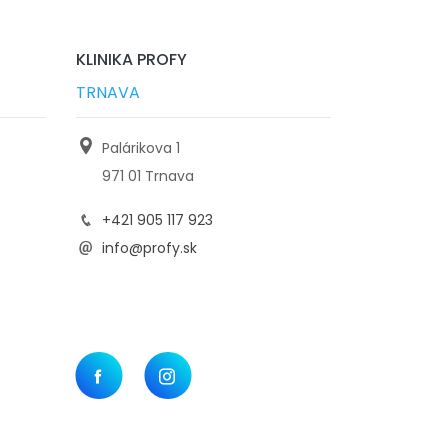
KLINIKA PROFY
TRNAVA
Palárikova 1
971 01 Trnava
+421 905 117 923
info@profy.sk