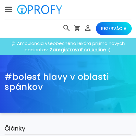
REZERVÁCIA
🩺 Ambulancia všeobecného lekára prijíma nových
pacientov.
Zaregistrovať sa online
💉
#bolesť hlavy v oblasti
spánkov
Články