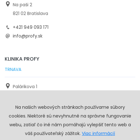
Na paši 2
821 02 Bratislava
+421 949 093 171
info@profy.sk
KLINIKA PROFY
TRNAVA
Palárikova 1
971 01 Trnava
Na našich webových stránkach používame súbory
+421 905 117 923
cookies. Niektoré sú nevyhnutné na správne fungovanie
info@profy.sk
webu, zatiaľ čo iné nám pomáhajú vylepšiť tento web a
váš používateľský zážitok.
Viac informácií