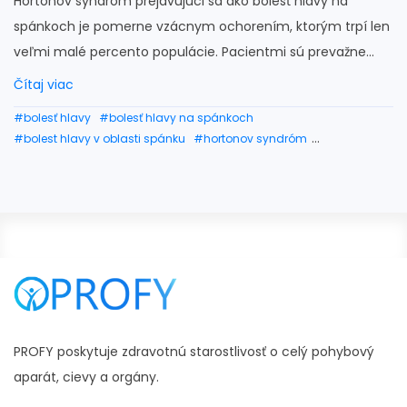
Hortonov syndróm prejavujúci sa ako bolesť hlavy na
spánkoch je pomerne vzácnym ochorením, ktorým trpí len
veľmi malé percento populácie. Pacientmi sú prevažne...
Čítaj viac
#bolesť hlavy
#bolesť hlavy na spánkoch
#bolest hlavy v oblasti spánku
#hortonov syndróm
#bolesť hlavy v spánkoch
#bolest hlavy spankova oblast
#bolest hlavy na lavom spanku
#bolest hlavy spanky
#bolest hlavy pri spankoch
#bolesť hlavy v spánkovej časti
#bolesť v spánkovej časti hlavy
#bolesť hlavy v oblasti spánkov
#bolesť hlavy pravý spánok
#bolest hlavy tlak na spánkoch
PROFY poskytuje zdravotnú starostlivosť o celý pohybový
aparát, cievy a orgány.