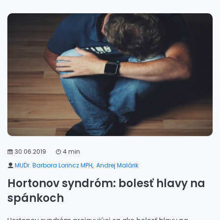
30.06.2019
4 min
MUDr. Barbora Lorincz MPH
,
Andrej Malárik
Hortonov syndróm: bolesť hlavy na
spánkoch