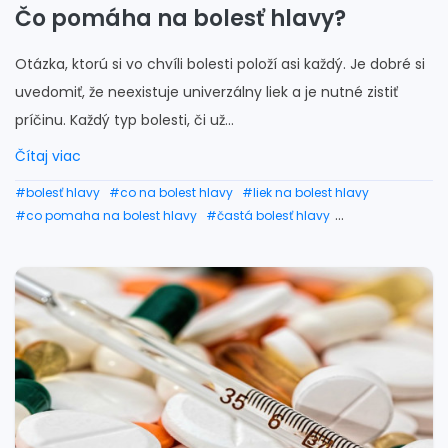
Čo pomáha na bolesť hlavy?
Otázka, ktorú si vo chvíli bolesti položí asi každý. Je dobré si
uvedomiť, že neexistuje univerzálny liek a je nutné zistiť
príčinu. Každý typ bolesti, či už...
Čítaj viac
#bolesť hlavy
#co na bolest hlavy
#liek na bolest hlavy
#co pomaha na bolest hlavy
#častá bolesť hlavy
#body na chodidle bolest hlavy
#ako na bolest hlavy
#čaj na bolesť hlavy
#na bolest hlavy
#co je dobre na bolest hlavy
#co na silnu bolest hlavy
#co sposobuje bolest hlavy
#ako odstrániť bolesť hlavy
#ako zastavit bolest hlavy
#najlepsi liek na bolest hlavy
#novalgin bolest hlavy
#bolest hlavy liecba
#paralen na bolest hlavy
#bylinky na bolesť hlavy
#domaci liek na bolest hlavy