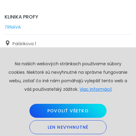
KLINIKA PROFY
TRNAVA
Palárikova 1
971 01 Trnava
Na našich webových stránkach používame súbory
+421 905 117 923
cookies. Niektoré sú nevyhnutné na správne fungovanie
info@profy.sk
webu, zatiaľ čo iné nám pomáhajú vylepšiť tento web a
váš používateľský zážitok.
Viac informácií
POVOLIŤ VŠETKO
LEN NEVYHNUTNÉ
Copyright © 2026. Všetky práva vyhradené.