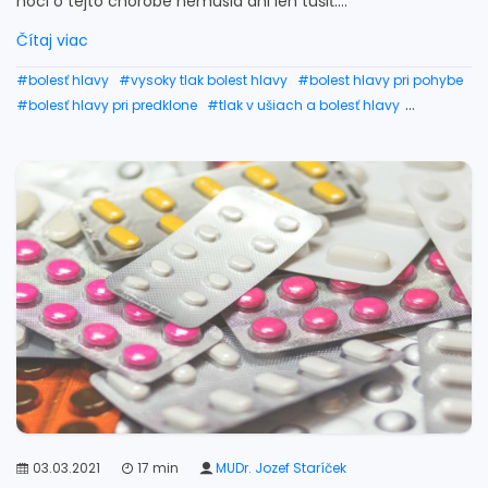
hoci o tejto chorobe nemusia ani len tušiť....
Čítaj viac
#bolesť hlavy
#vysoky tlak bolest hlavy
#bolest hlavy pri pohybe
#bolesť hlavy pri predklone
#tlak v ušiach a bolesť hlavy
#bolest hlavy po cviceni
#bolesť hlavy pri cvičení
#vysoky tlak a bolest hlavy
#zmena tlaku bolest hlavy
#bolesť hlavy a cvičenie
03.03.2021
17 min
MUDr. Jozef Staríček