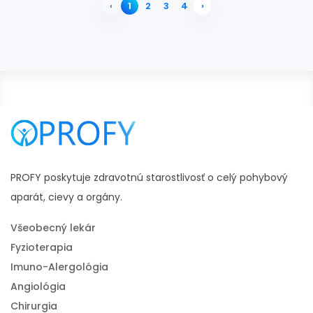
‹
1
2
3
4
›
#bolest hlavy vzadu na dotyk
PROFY poskytuje zdravotnú starostlivosť o celý pohybový
aparát, cievy a orgány.
Všeobecný lekár
Fyzioterapia
Imuno-Alergológia
Angiológia
Chirurgia