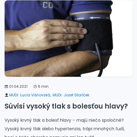
01.04.2021
6 min
MUDr. Lucia Višňovská
,
MUDr. Jozef Staríček
Súvisí vysoký tlak s bolesťou hlavy?
Vysoký krvný tlak a bolesť hlavy – majú niečo spoločné?
Vysoký krvný tlak alebo hypertenzia, trápi mnohých ľudí,