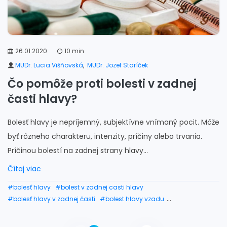
26.01.2020
10 min
MUDr. Lucia Višňovská
,
MUDr. Jozef Staríček
Čo pomôže proti bolesti v zadnej
časti hlavy?
Bolesť hlavy je nepríjemný, subjektívne vnímaný pocit. Môže
byť rôzneho charakteru, intenzity, príčiny alebo trvania.
Príčinou bolestí na zadnej strany hlavy...
Čítaj viac
#bolesť hlavy
#bolest v zadnej casti hlavy
#bolesť hlavy v zadnej časti
#bolest hlavy vzadu
#bolesť zadnej časti hlavy
#bolest hlavy vzadu vlavo
#bolesť hlavy v záhlaví
#lava strana vzadu bolest hlavy