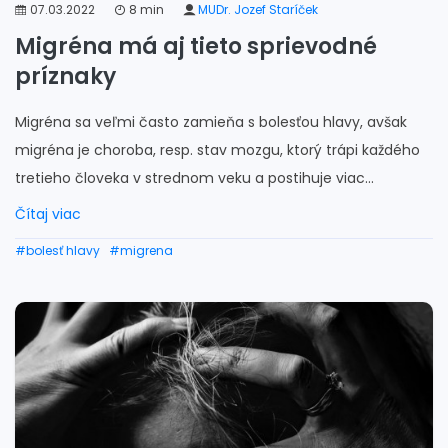
07.03.2022
8 min
MUDr. Jozef Staríček
Migréna má aj tieto sprievodné
príznaky
Migréna sa veľmi často zamieňa s bolesťou hlavy, avšak
migréna je choroba, resp. stav mozgu, ktorý trápi každého
tretieho človeka v strednom veku a postihuje viac...
Čítaj viac
#bolesť hlavy
#migrena