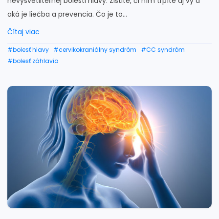
nevysvetliteľnej bolesti hlavy. Zistite, či ním trpíte aj vy a
aká je liečba a prevencia. Čo je to...
Čítaj viac
#bolesť hlavy
#cervikokraniálny syndróm
#CC syndróm
#bolesť záhlavia