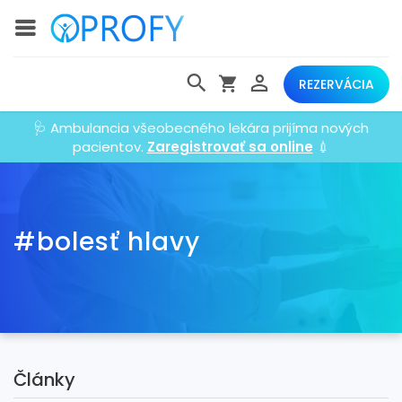
REZERVÁCIA
🩺 Ambulancia všeobecného lekára prijíma nových
pacientov.
Zaregistrovať sa online
💉
#bolesť hlavy
Články