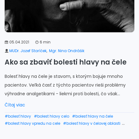
05.04.2021
6 min
MUDr. Jozef Staríček
,
Mgr. Nina Ondrášik
Ako sa zbaviť bolesti hlavy na čele
Bolesť hlavy na čele je stavom, s ktorým bojuje mnoho
pacientov. Veľká časť z týchto pacientov rieši problémy
výhradne analgetikami - liekmi proti bolesti, čo však...
Čítaj viac
#bolesť hlavy
#bolest hlavy celo
#bolesť hlavy na čele
#bolest hlavy vpredu na cele
#bolesť hlavy v čelovej oblasti
#bolest hlavy v oblasti čela
#bolesť hlavy v čele
#bolest hlavy na cele na oboci