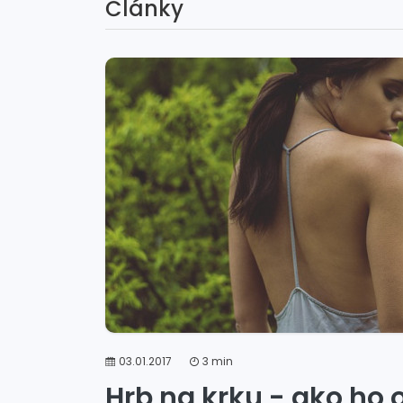
Články
03.01.2017
3 min
Hrb na krku - ako ho 