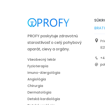
SÚKRO
BRAT
PROFY poskytuje zdravotnú
Pr
starostlivosť o celý pohybový
82
aparát, cievy a orgány.
+4
Všeobecný lekár
pol
Fyzioterapia
Imuno-Alergológia
Angiológia
Chirurgia
Dermatológia
Detská kardiológia