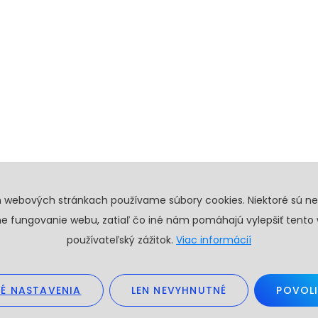
h webových stránkach používame súbory cookies. Niektoré sú n
e fungovanie webu, zatiaľ čo iné nám pomáhajú vylepšiť tento
používateľský zážitok.
Viac informácií
É NASTAVENIA
LEN NEVYHNUTNÉ
POVOLI
26. Všetky práva vyhradené.
Obchodné podmienky
GDPR
Create