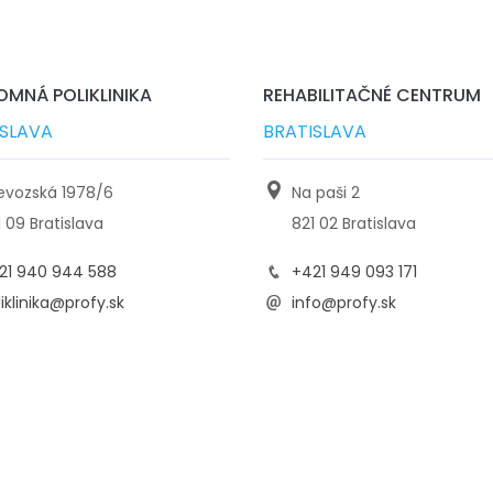
MNÁ POLIKLINIKA
REHABILITAČNÉ CENTRUM
ISLAVA
BRATISLAVA
ievozská 1978/6
Na paši 2
1 09 Bratislava
821 02 Bratislava
21 940 944 588
+421 949 093 171
iklinika@profy.sk
info@profy.sk