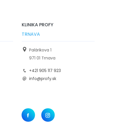
KLINIKA PROFY
TRNAVA
Palárikova 1
971 01 Trnava
+421 905 117 923
info@profy.sk