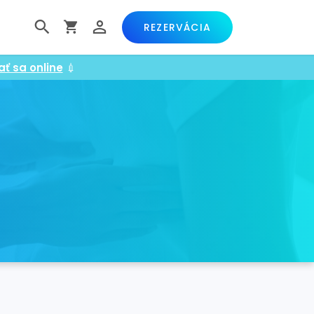
REZERVÁCIA
ať sa online
💉