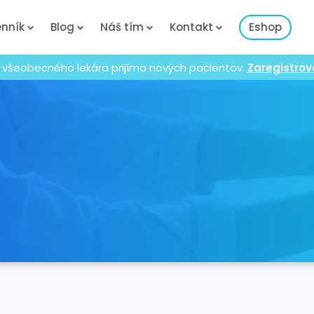
nník
Blog
Náš tím
Kontakt
Eshop
 všeobecného lekára prijíma nových pacientov.
Zaregistrov