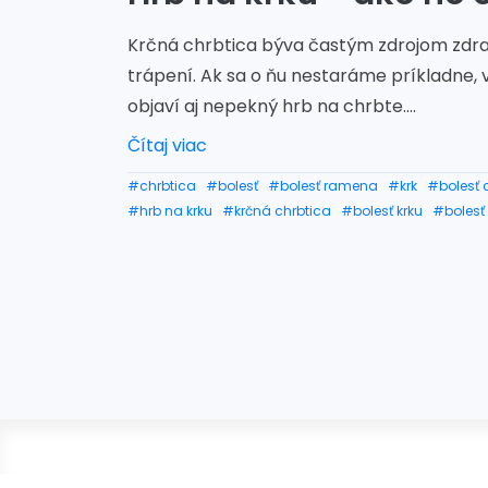
Krčná chrbtica býva častým zdrojom zdr
trápení. Ak sa o ňu nestaráme príkladne,
objaví aj nepekný hrb na chrbte....
Čítaj viac
#chrbtica
#bolesť
#bolesť ramena
#krk
#bolesť 
#hrb na krku
#krčná chrbtica
#bolesť krku
#bolesť 
#cviky na krčnú chrbticu
#bolesť hlavy
#hrb
#post