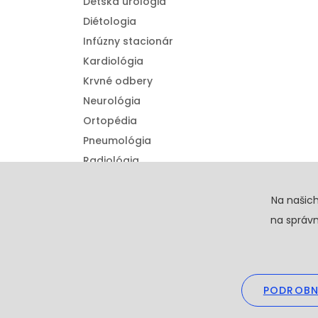
Detská urológia
Diétologia
Infúzny stacionár
Kardiológia
Krvné odbery
Neurológia
Ortopédia
Pneumológia
Radiológia
Urológia
Detská ortopédia
Na našic
na správn
PODROBN
Copyright © 20