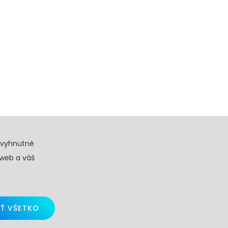
evyhnutné
 web a váš
Ť VŠETKO
d by
Skalindam