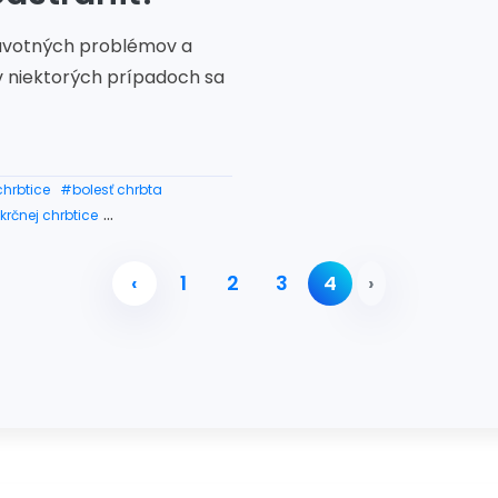
avotných problémov a
 v niektorých prípadoch sa
chrbtice
#bolesť chrbta
krčnej chrbtice
ihnutia krčnej chrbtice
‹
1
2
3
4
›