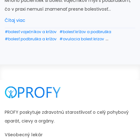
Mnoho pacientiek si bolesť vaječníkov mýli s podbruškom,
čo v praxi nemusí znamenať presne bolestivosť...
Čítaj viac
#bolesť vaječníkov a krížov
#bolesť krížov a podbruška
#bolesť podbruška a krížov
#ovulacia bolest krizov
#bolest krizov a vajecnikov
#bolest laveho vajecnika a krizov
#bolesti podbruška a krížov
PROFY poskytuje zdravotnú starostlivosť o celý pohybový
aparát, cievy a orgány.
Všeobecný lekár