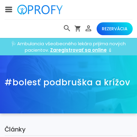
REZERVÁCIA
🩺 Ambulancia všeobecného lekára prijíma nových
pacientov.
Zaregistrovať sa online
💉
#bolesť podbruška a krížov
Články