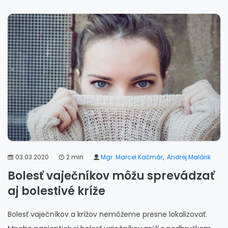
03.03.2020
2 min
Mgr. Marcel Kačmár
,
Andrej Malárik
Bolesť vaječníkov môžu sprevádzať
aj bolestivé kríže
Bolesť vaječníkov a krížov nemôžeme presne lokalizovať.