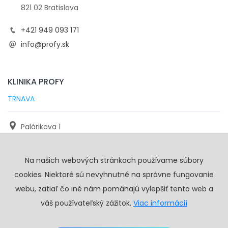
821 02 Bratislava
+421 949 093 171
info@profy.sk
KLINIKA PROFY
TRNAVA
Palárikova 1
971 01 Trnava
Na našich webových stránkach používame súbory
+421 905 117 923
cookies. Niektoré sú nevyhnutné na správne fungovanie
info@profy.sk
webu, zatiaľ čo iné nám pomáhajú vylepšiť tento web a
váš používateľský zážitok.
Viac informácií