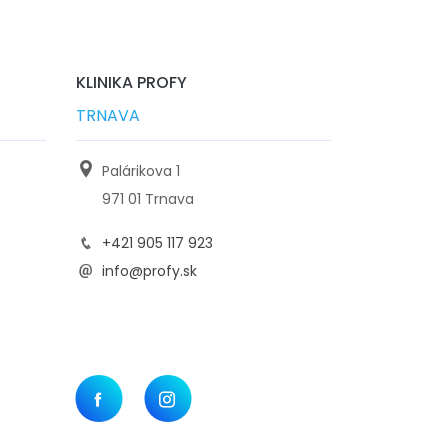
KLINIKA PROFY
TRNAVA
Palárikova 1
971 01 Trnava
+421 905 117 923
info@profy.sk