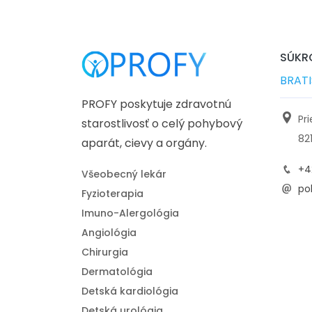
SÚKRO
BRAT
PROFY poskytuje zdravotnú
Pr
starostlivosť o celý pohybový
82
aparát, cievy a orgány.
+4
Všeobecný lekár
pol
Fyzioterapia
Imuno-Alergológia
Angiológia
Chirurgia
Dermatológia
Detská kardiológia
Detská urológia