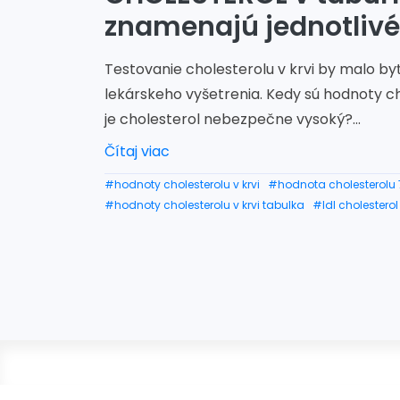
znamenajú jednotliv
Testovanie cholesterolu v krvi by malo by
lekárskeho vyšetrenia. Kedy sú hodnoty c
je cholesterol nebezpečne vysoký?...
Čítaj viac
#hodnoty cholesterolu v krvi
#hodnota cholesterolu 
#hodnoty cholesterolu v krvi tabulka
#ldl cholestero
#požierač cholesterol
#ldl cholesterol hodnoty
#lie
#hdl cholesterol hodnoty
#cholesterol hodnoty
#ch
#vysoký cholesterol hodnoty
#celkový cholesterol h
#cholesterol hodnoty norma
#zlý cholesterol hodno
#dobrý a zlý cholesterol hodnoty
#hodnoty choleste