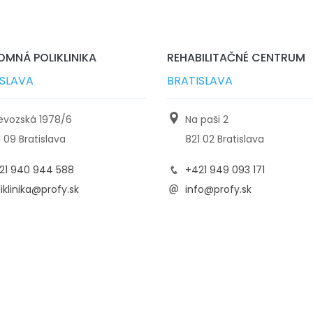
MNÁ POLIKLINIKA
REHABILITAČNÉ CENTRUM
ISLAVA
BRATISLAVA
ievozská 1978/6
Na paši 2
1 09 Bratislava
821 02 Bratislava
21 940 944 588
+421 949 093 171
iklinika@profy.sk
info@profy.sk