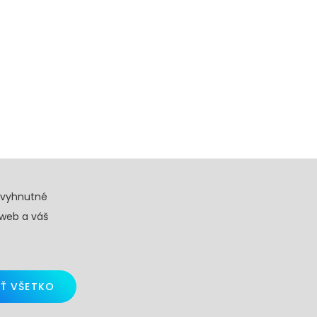
evyhnutné
 web a váš
Ť VŠETKO
d by
Skalindam