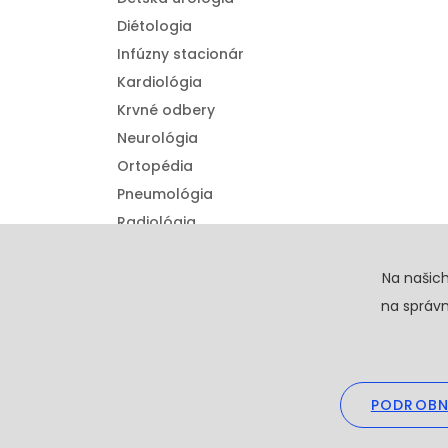
Diétologia
Infúzny stacionár
Kardiológia
Krvné odbery
Neurológia
Ortopédia
Pneumológia
Radiológia
Urológia
Detská ortopédia
Na našic
na správn
PODROBN
Copyright © 20