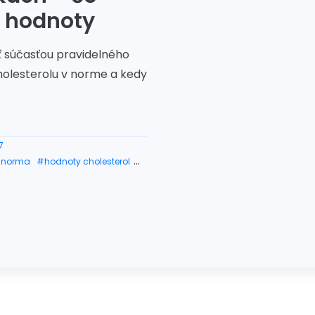
é hodnoty
ť súčasťou pravidelného
holesterolu v norme a kedy
7
l norma
#hodnoty cholesterol
ky na cholesterol na predpis
olesterol hodnoty mg/dl
odnoty
ty
rolu podla veku