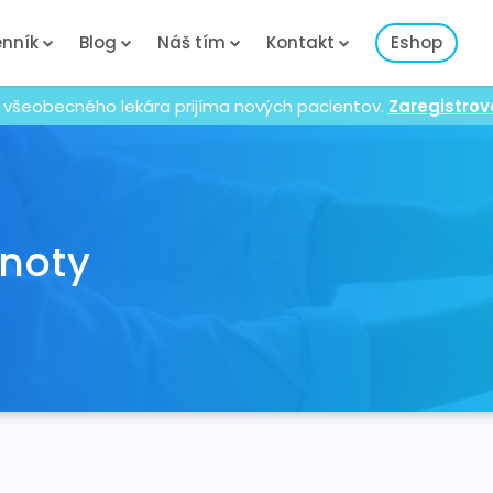
nník
Blog
Náš tím
Kontakt
Eshop
 všeobecného lekára prijíma nových pacientov.
Zaregistrov
dnoty