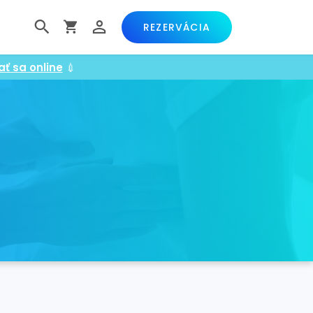
REZERVÁCIA
ať sa online
💉