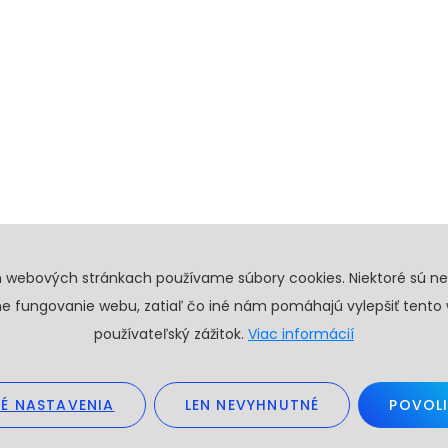
h webových stránkach používame súbory cookies. Niektoré sú n
e fungovanie webu, zatiaľ čo iné nám pomáhajú vylepšiť tento
používateľský zážitok.
Viac informácií
É NASTAVENIA
LEN NEVYHNUTNÉ
POVOLI
26. Všetky práva vyhradené.
Obchodné podmienky
GDPR
Create