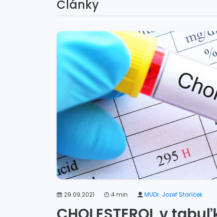
Články
29.09.2021
4 min
MUDr. Jozef Staríček
CHOLESTEROL v tabuľ