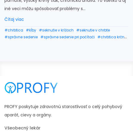
pamäte, vysoký krvný tlak, chronická únava. To všetko a aj
iné veci môžu spôsobovať problémy s...
Čítaj viac
#chrbtica
#kĺby
#seknutie v krížoch
#seknutie v chrbte
#správne sedenie
#správne sedenie pri počítači
#chrbtica krčná
#bolesti krížovej chrbtice
#bolesť svalov na krku
#bolesti chrbtice
#nesprávne sedenie
#krk
#následky nesprávneho sedenia
#nesprávne sedenie pri počítači
#opotrebovanie kĺbov
PROFY poskytuje zdravotnú starostlivosť o celý pohybový
aparát, cievy a orgány.
Všeobecný lekár