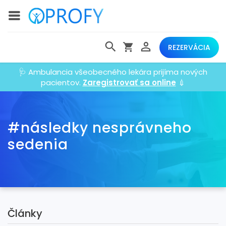
REZERVÁCIA
🩺 Ambulancia všeobecného lekára prijíma nových
pacientov.
Zaregistrovať sa online
💉
#následky nesprávneho
sedenia
Články