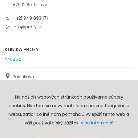
821 02 Bratislava
+421 949 093 171
info@profy.sk
KLINIKA PROFY
TRNAVA
Palárikova 1
971 01 Trnava
Na našich webových stránkach používame súbory
+421 905 117 923
cookies. Niektoré sú nevyhnutné na správne fungovanie
info@profy.sk
webu, zatiaľ čo iné nám pomáhajú vylepšiť tento web a
váš používateľský zážitok.
Viac informácií