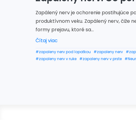
Zapálený nerv je ochorenie postihujúce 
produktívnom veku. Zapálený nerv, čiže n
formy prejavu, ktoré sa...
Čítaj viac
#zapaleny nerv pod lopatkou
#zapaleny nerv
#zapa
#zapaleny nerv v ruke
#zapaleny nerv v prste
#Neur