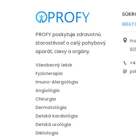
SÚKRO
BRAT
PROFY poskytuje zdravotnú
Pr
starostlivosť o celý pohybový
82
aparát, cievy a orgány.
+4
Všeobecný lekár
pol
Fyzioterapia
Imuno-Alergológia
Angiológia
Chirurgia
Dermatológia
Detská kardiológia
Detská urológia
Diétologia