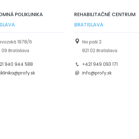
MNÁ POLIKLINIKA
REHABILITAČNÉ CENTRUM
ISLAVA
BRATISLAVA
ievozská 1978/6
Na paši 2
1 09 Bratislava
821 02 Bratislava
21 940 944 588
+421 949 093 171
iklinika@profy.sk
info@profy.sk