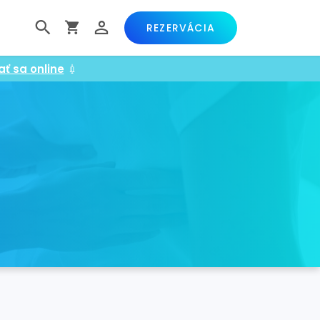
REZERVÁCIA
ať sa online
💉