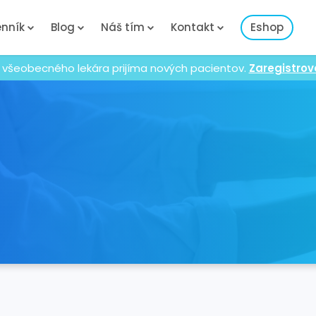
nník
Blog
Náš tím
Kontakt
Eshop
 všeobecného lekára prijíma nových pacientov.
Zaregistrov