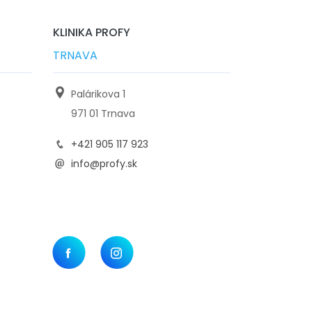
KLINIKA PROFY
TRNAVA
Palárikova 1
971 01 Trnava
+421 905 117 923
info@profy.sk