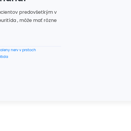
pacientov predovšetkým v
euritída , môže mať rôzne
leny nerv v prstoch
itida