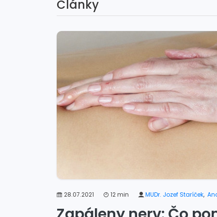
Články
28.07.2021
12 min
MUDr. Jozef Staríček
,
And
Zapáleny nerv: Čo p