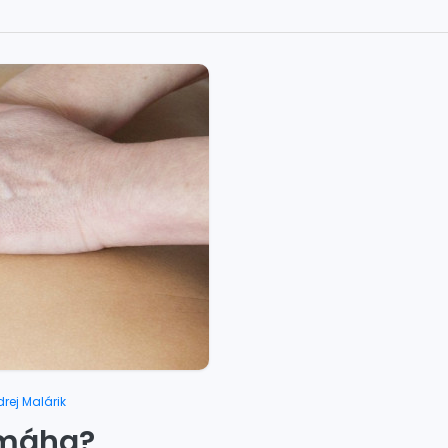
rej Malárik
omáha?