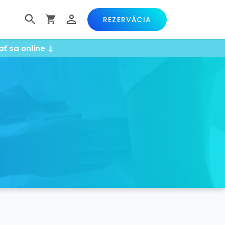
REZERVÁCIA
ať sa online
💉