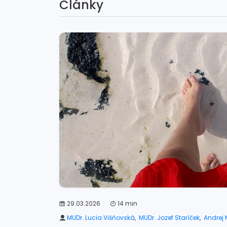
Články
29.03.2026
14 min
MUDr. Lucia Višňovská
,
MUDr. Jozef Staríček
,
Andrej 