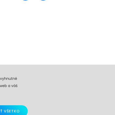
evyhnutné
 web a váš
Ť VŠETKO