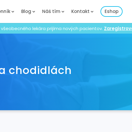
nník
Blog
Náš tím
Kontakt
Eshop
 všeobecného lekára prijíma nových pacientov.
Zaregistrov
a chodidlách