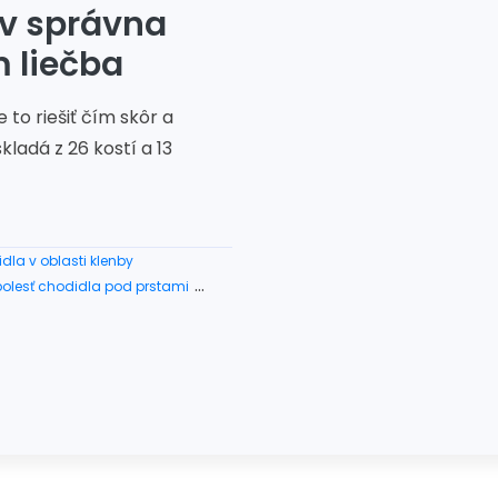
rv správna
m liečba
 to riešiť čím skôr a
kladá z 26 kostí a 13
dla v oblasti klenby
olesť chodidla pod prstami
a
#reflexné body na chodidlách