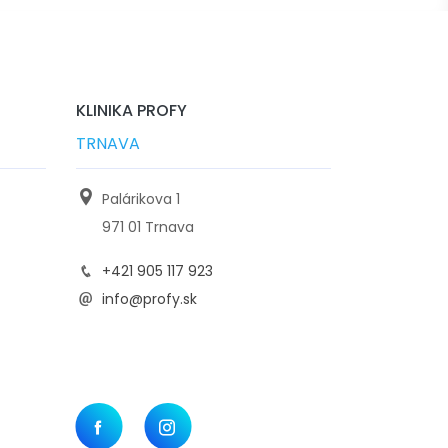
KLINIKA PROFY
TRNAVA
Palárikova 1
971 01 Trnava
+421 905 117 923
info@profy.sk