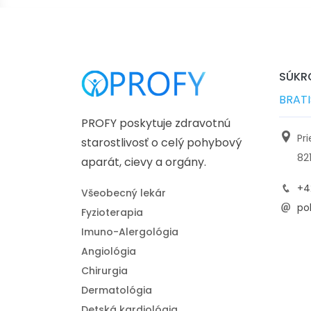
SÚKRO
BRAT
PROFY poskytuje zdravotnú
Pr
starostlivosť o celý pohybový
82
aparát, cievy a orgány.
+4
Všeobecný lekár
pol
Fyzioterapia
Imuno-Alergológia
Angiológia
Chirurgia
Dermatológia
Detská kardiológia