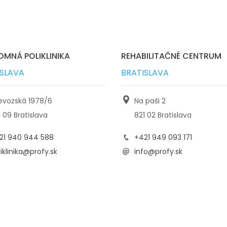
MNÁ POLIKLINIKA
REHABILITAČNÉ CENTRUM
ISLAVA
BRATISLAVA
ievozská 1978/6
Na paši 2
1 09 Bratislava
821 02 Bratislava
21 940 944 588
+421 949 093 171
iklinika@profy.sk
info@profy.sk