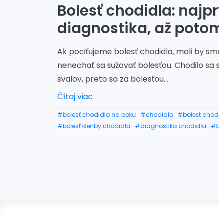
Bolesť chodidla: najp
diagnostika, až poto
Ak pociťujeme bolesť chodidla, mali by sme
nenechať sa sužovať bolesťou. Chodilo sa s
svalov, preto sa za bolesťou...
Čítaj viac
#bolesť chodidla na boku
#chodidlo
#bolest chodi
#bolesť klenby chodidla
#diagnostika chodidla
#b
#bolest chodidla vonkajsia strana
#bolesť chodidl