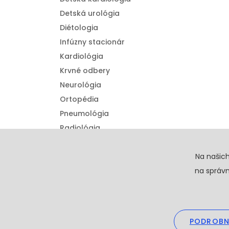
Detská urológia
Diétologia
Infúzny stacionár
Kardiológia
Krvné odbery
Neurológia
Ortopédia
Pneumológia
Radiológia
Urológia
Detská ortopédia
Na našic
na správn
PODROBN