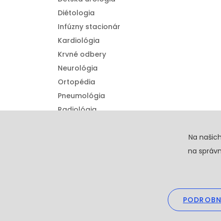
Diétologia
Infúzny stacionár
Kardiológia
Krvné odbery
Neurológia
Ortopédia
Pneumológia
Radiológia
Urológia
Detská ortopédia
Na našic
na správn
PODROBN
Copyright © 20