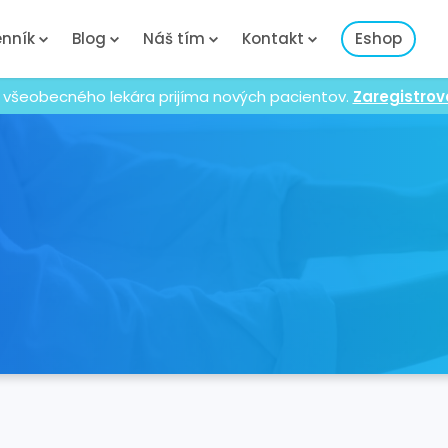
nník
Blog
Náš tím
Kontakt
Eshop
 všeobecného lekára prijíma nových pacientov.
Zaregistrov