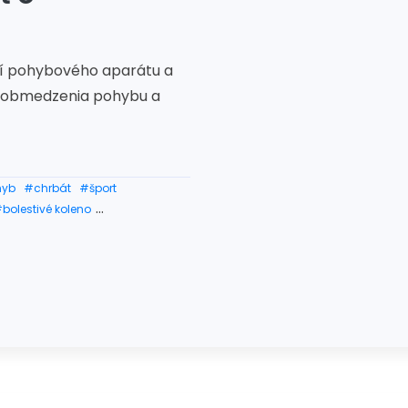
ní pohybového aparátu a
o obmedzenia pohybu a
hyb
#chrbát
#šport
bolestivé koleno
 bedro
#bolestivý kĺb
o
#členok
kĺbov
#artróza chrbtice
chronická bolesť