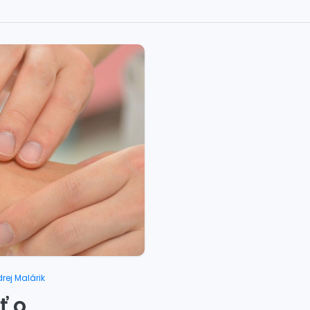
rej Malárik
ť o