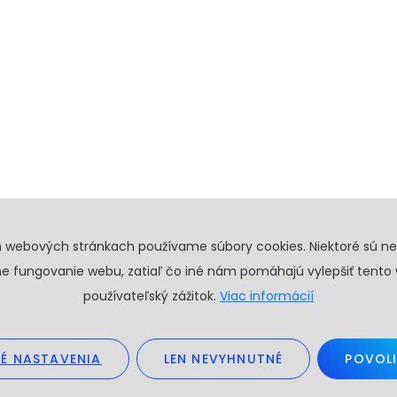
h webových stránkach používame súbory cookies. Niektoré sú n
e fungovanie webu, zatiaľ čo iné nám pomáhajú vylepšiť tento
používateľský zážitok.
Viac informácií
É NASTAVENIA
LEN NEVYHNUTNÉ
POVOLI
26. Všetky práva vyhradené.
Obchodné podmienky
GDPR
Create