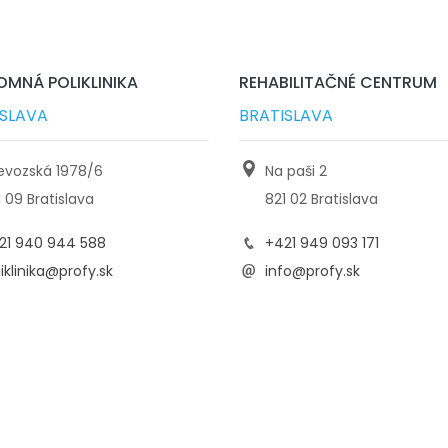
MNÁ POLIKLINIKA
REHABILITAČNÉ CENTRUM
ISLAVA
BRATISLAVA
ievozská 1978/6
Na paši 2
1 09 Bratislava
821 02 Bratislava
21 940 944 588
+421 949 093 171
iklinika@profy.sk
info@profy.sk