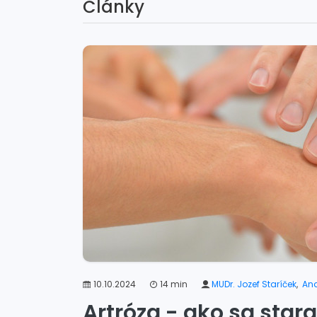
Články
10.10.2024
14 min
MUDr. Jozef Staríček
,
And
Artróza - ako sa stara