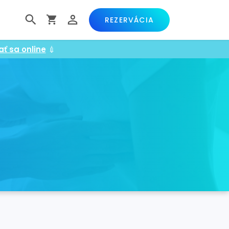
REZERVÁCIA
ať sa online
💉