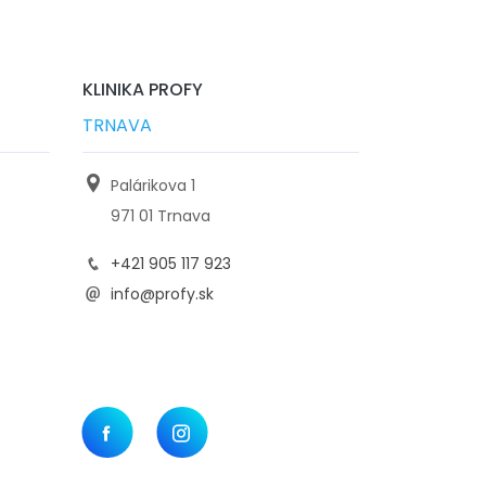
KLINIKA PROFY
TRNAVA
Palárikova 1
971 01 Trnava
+421 905 117 923
info@profy.sk