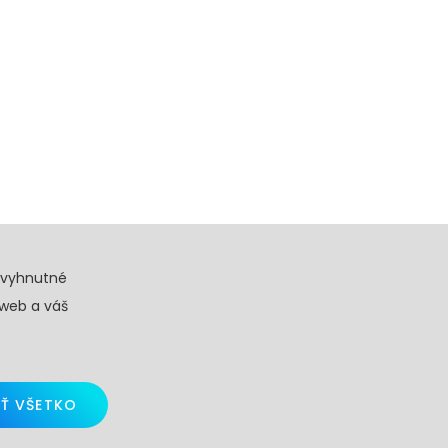
evyhnutné
 web a váš
Ť VŠETKO
d by
Skalindam