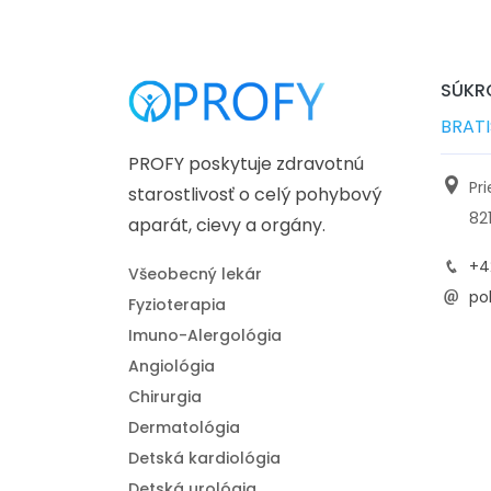
SÚKRO
BRAT
PROFY poskytuje zdravotnú
Pr
starostlivosť o celý pohybový
82
aparát, cievy a orgány.
+4
Všeobecný lekár
pol
Fyzioterapia
Imuno-Alergológia
Angiológia
Chirurgia
Dermatológia
Detská kardiológia
Detská urológia