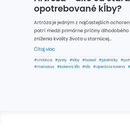
opotrebované kĺby?
Artróza je jedným z najčastejších ochore
patrí medzi primárne príčiny dlhodobéh
zníženia kvality života u starnúcej...
Čítaj viac
#chrbtica
#prsty
#kĺby
#bolesť
#platničky
#po
#meniskus
#kolenný kĺb
#kĺb
#operácia kolena
#
#bolestové zápästie
#bolestivé rameno
#bolestivé
#bolestivý členok
#bedrový kĺb
#zápästie
#ramen
#artróza bedrového kĺbu
#artróza kolena
#artróza 
#artróza ramena
#artróza rúk
#artróza príznaky
#