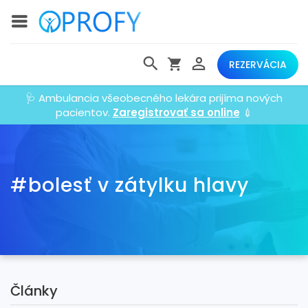
REZERVÁCIA
🩺 Ambulancia všeobecného lekára prijíma nových
pacientov.
Zaregistrovať sa online
💉
#bolesť v zátylku hlavy
Články