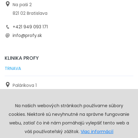
Na paši 2
821 02 Bratislava
+421 949 093 171
info@profy.sk
KLINIKA PROFY
TRNAVA
Palárikova 1
971 01 Trnava
Na našich webových stránkach používame súbory
+421 905 117 923
cookies. Niektoré sú nevyhnutné na správne fungovanie
info@profy.sk
webu, zatiaľ čo iné nám pomáhajú vylepšiť tento web a
váš používateľský zážitok.
Viac informácií