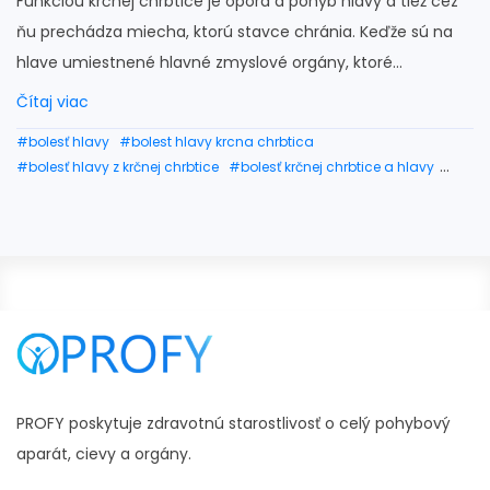
Funkciou krčnej chrbtice je opora a pohyb hlavy a tiež cez
ňu prechádza miecha, ktorú stavce chránia. Keďže sú na
hlave umiestnené hlavné zmyslové orgány, ktoré...
Čítaj viac
#bolesť hlavy
#bolest hlavy krcna chrbtica
#bolesť hlavy z krčnej chrbtice
#bolesť krčnej chrbtice a hlavy
#bolesť hlavy z chrbtice
#bolesť hlavy od krčnej chrbtice
#bolesť hlavy od chrbtice
#bolesť krčnej chrbtice a točenie hlavy
#bolest hlavy a krcnej chrbtice
#bolest hlavy v zátylku
#krčná chrbtica bolesť hlavy
#krčná chrbtica a bolesť hlavy
#stuhnutý krk a bolesť hlavy
#bolest krku a hlavy
#bolesť hlavy na zátylku
#bolest hlavy v zatylku pricina
#stuhnuty krk bolest hlavy
#bolest zatylku hlavy
#bolest krku pri otacani hlavy
#bolesť v zátylku hlavy
#bolesť šije a hlavy
#bolest hlavy od krku
#bolest hlavy zatylok
PROFY poskytuje zdravotnú starostlivosť o celý pohybový
aparát, cievy a orgány.