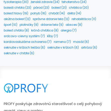
fyzioterapia (30)
ženské zdravie (24)
tehotenstvo (24)
bolesti chrbta (23)
pôrod (23)
bolesť (21)
chrbtica (20)
bolesť hlavy (19)
pohyb (16)
chrbát (14)
diéta (14)
akútna bolesť (12)
správne držanie tela (12)
rehabilitácia (11)
šport (10)
platničky (9)
držanie tela (9)
absces (8)
bolesť chrbta (8)
krčná chrbtica (8)
alergia (7)
srdcovo-cievny systém (7)
kĺby (7)
kardiovaskulárne ochorenia (7)
rameno (7)
masáž (6)
seknutie v krížoch liečba (6)
seknutie v krížoch (6)
artróza (6)
seknutie v chrbte (6)
PROFY poskytuje zdravotnú starostlivosť o celý pohybový
aparát, cievy a orgány.