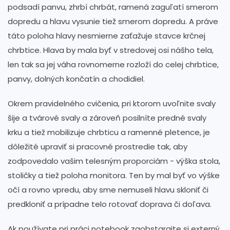
podsadí panvu, zhrbí chrbát, ramená zaguľatí smerom
dopredu a hlavu vysunie tiež smerom dopredu. A práve
táto poloha hlavy nesmierne zaťažuje stavce krčnej
chrbtice. Hlava by mala byť v stredovej osi nášho tela,
len tak sa jej váha rovnomerne rozloží do celej chrbtice,
panvy, dolných končatín a chodidiel.
Okrem pravidelného cvičenia, pri ktorom uvoľnite svaly
šije a tvárové svaly a zároveň posilníte predné svaly
krku a tiež mobilizuje chrbticu a ramenné pletence, je
dôležité upraviť si pracovné prostredie tak, aby
zodpovedalo vašim telesným proporciám - výška stola,
stoličky a tiež poloha monitora. Ten by mal byť vo výške
očí a rovno vpredu, aby sme nemuseli hlavu skloniť či
predkloniť a prípadne telo rotovať doprava či doľava.
Ak používate pri práci notebook zaobstarajte si externý