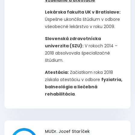
Lekárska fakulta UK v Bratislave:
Úspešne ukončila štúdium v odbore
všeobecné lekárstvo v roku 2009.
Slovenská zdravotnícka
univerzita (SZU):
V rokoch 2014 –
2018 absolvovala špecializačné
štúdium.
Atestácia:
Začiatkom roka 2018
získala atestáciu v odbore
fyziatria,
balneológia a liečebná
rehabilitácia
.
MUDr. Jozef Staríček