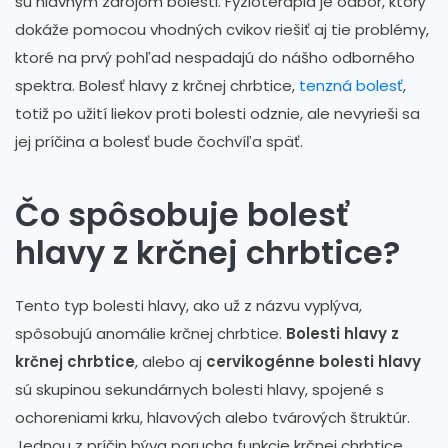
sú hlavným zdrojom bolesti. Fyzioterapia je odbor, ktorý
dokáže pomocou vhodných cvikov riešiť aj tie problémy,
ktoré na prvý pohľad nespadajú do nášho odborného
spektra. Bolesť hlavy z krčnej chrbtice,
tenzná bolesť
,
totiž po užití liekov proti bolesti odznie, ale nevyrieši sa
jej príčina a bolesť bude čochvíľa späť.
Čo spôsobuje bolesť
hlavy z krčnej chrbtice?
Tento typ bolesti hlavy, ako už z názvu vyplýva,
spôsobujú anomálie krčnej chrbtice.
Bolesti hlavy z
krčnej chrbtice
, alebo aj
cervikogénne bolesti hlavy
sú skupinou sekundárnych bolesti hlavy, spojené s
ochoreniami krku, hlavových alebo tvárových štruktúr.
Jednou z príčin býva porucha funkcie krčnej chrbtice,