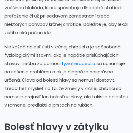
väčšinou blokáda, ktorú spôsobuje dlhodobé statické
preťaženie či už pri sedavom zamestnaní alebo
niektorých pohybov krčnej chrbtice. Dôležité je, aby lekár
zistil o akú príčinu ide.
Nie každá bolesť ústi v krčnej chrbtici a je spôsobená
fyziologickými stavmi, ako je napätie prislúchajúcich
stavov. Liečba za pomoci
fyzioterapeuta
sa upriamuje
na riešenie problému a ak je diagnóza nesprávne
určená, úľava od bolesti hlavy sa nemusí dostaviť.
Treba tiež myslieť na to, že zmeny v krčnej chrbtici sa
nemusia prejaviť len bolesťou hlavy, ale takisto bolesťou
v ramene, predlaktí a prstoch na rukách.
Bolesť hlavy v zátylku