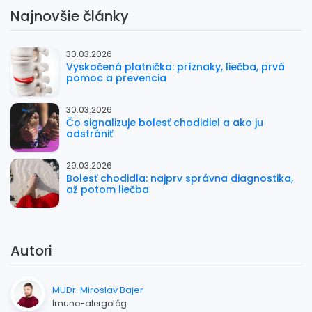
Najnovšie články
30.03.2026
Vyskočená platnička: príznaky, liečba, prvá
pomoc a prevencia
30.03.2026
Čo signalizuje bolesť chodidiel a ako ju
odstrániť
29.03.2026
Bolesť chodidla: najprv správna diagnostika,
až potom liečba
Autori
MUDr. Miroslav Bajer
Imuno-alergológ