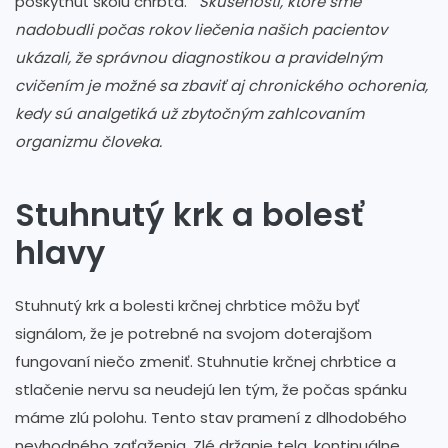
poskytnúť školu chrbta.
Skúsenosti, ktoré sme
nadobudli počas rokov liečenia našich pacientov
ukázali, že správnou diagnostikou a pravidelným
cvičením je možné sa zbaviť aj chronického ochorenia,
kedy sú analgetiká už zbytočným zahlcovaním
organizmu človeka.
Stuhnutý krk a bolesť
hlavy
Stuhnutý krk a bolesti krčnej chrbtice môžu byť
signálom, že je potrebné na svojom doterajšom
fungovaní niečo zmeniť. Stuhnutie krčnej chrbtice a
stlačenie nervu sa neudejú len tým, že počas spánku
máme zlú polohu. Tento stav pramení z dlhodobého
nevhodného zaťaženia. Zlé držanie tela, kontinuálne