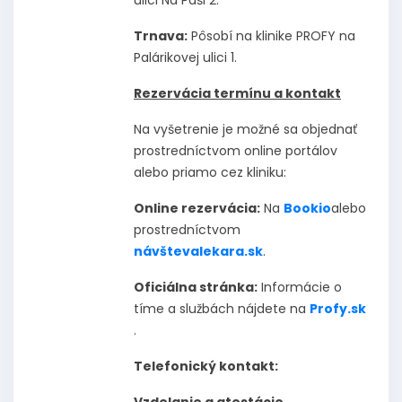
Trnava:
Pôsobí na klinike PROFY na
Palárikovej ulici 1.
Rezervácia termínu a kontakt
Na vyšetrenie je možné sa objednať
prostredníctvom online portálov
alebo priamo cez kliniku:
Online rezervácia:
Na
Bookio
alebo
prostredníctvom
návštevalekara.sk
.
Oficiálna stránka:
Informácie o
tíme a službách nájdete na
Profy.sk
.
Telefonický kontakt:
Vzdelanie a atestácie