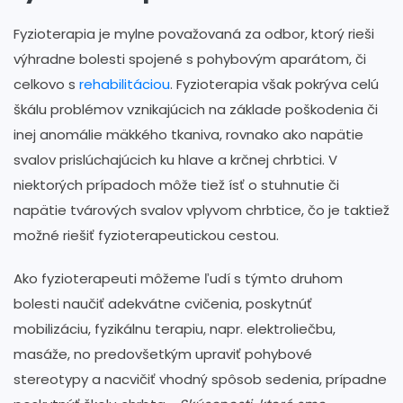
Fyzioterapia je mylne považovaná za odbor, ktorý rieši
výhradne bolesti spojené s pohybovým aparátom, či
celkovo s
rehabilitáciou
. Fyzioterapia však pokrýva celú
škálu problémov vznikajúcich na základe poškodenia či
inej anomálie mäkkého tkaniva, rovnako ako napätie
svalov prislúchajúcich ku hlave a krčnej chrbtici. V
niektorých prípadoch môže tiež ísť o stuhnutie či
napätie tvárových svalov vplyvom chrbtice, čo je taktiež
možné riešiť fyzioterapeutickou cestou.
Ako fyzioterapeuti môžeme ľudí s týmto druhom
bolesti naučiť adekvátne cvičenia, poskytnúť
mobilizáciu, fyzikálnu terapiu, napr. elektroliečbu,
masáže, no predovšetkým upraviť pohybové
stereotypy a nacvičiť vhodný spôsob sedenia, prípadne