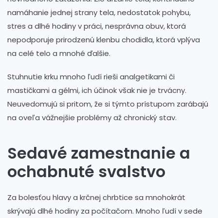
namáhanie jednej strany tela, nedostatok pohybu,
stres a dlhé hodiny v práci, nesprávna obuv, ktorá
nepodporuje prirodzenú klenbu chodidla, ktorá vplýva
na celé telo a mnohé ďalšie.
Stuhnutie krku mnoho ľudí rieši analgetikami či
mastičkami a gélmi, ich účinok však nie je trvácny.
Neuvedomujú si pritom, že si týmto prístupom zarábajú
na oveľa vážnejšie problémy až chronický stav.
Sedavé zamestnanie a
ochabnuté svalstvo
Za bolesťou hlavy a krčnej chrbtice sa mnohokrát
skrývajú dlhé hodiny za počítačom. Mnoho ľudí v sede