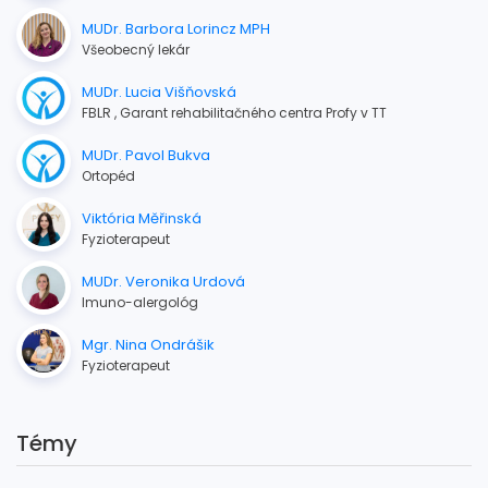
MUDr. Barbora Lorincz MPH
Všeobecný lekár
MUDr. Lucia Višňovská
FBLR , Garant rehabilitačného centra Profy v TT
MUDr. Pavol Bukva
Ortopéd
Viktória Měřinská
Fyzioterapeut
MUDr. Veronika Urdová
Imuno-alergológ
Mgr. Nina Ondrášik
Fyzioterapeut
Témy