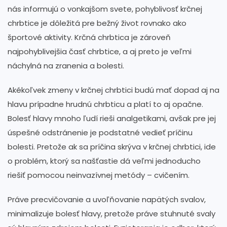
nás informujú o vonkajšom svete, pohyblivosť krčnej
chrbtice je dôležitá pre bežný život rovnako ako
športové aktivity. Krčná chrbtica je zároveň
najpohyblivejšia časť chrbtice, a aj preto je veľmi
náchylná na zranenia a bolesti.
Akékoľvek zmeny v krčnej chrbtici budú mať dopad aj na
hlavu prípadne hrudnú chrbticu a platí to aj opačne.
Bolesť hlavy mnoho ľudí rieši analgetikami, avšak pre jej
úspešné odstránenie je podstatné vedieť príčinu
bolesti. Pretože ak sa príčina skrýva v krčnej chrbtici, ide
o problém, ktorý sa našťastie dá veľmi jednoducho
riešiť pomocou neinvazívnej metódy – cvičením.
Práve precvičovanie a uvoľňovanie napätých svalov,
minimalizuje bolesť hlavy, pretože práve stuhnuté svaly