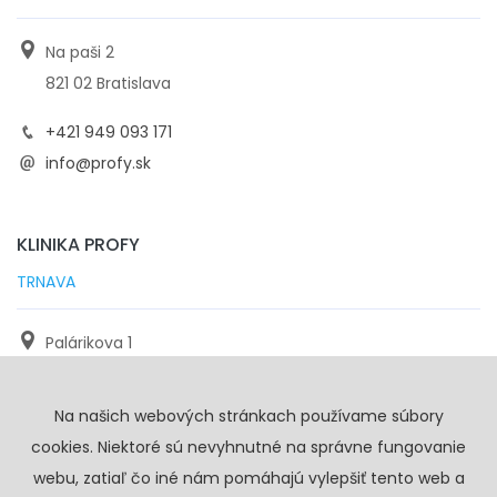
Na paši 2
821 02 Bratislava
+421 949 093 171
info@profy.sk
KLINIKA PROFY
TRNAVA
Palárikova 1
971 01 Trnava
Na našich webových stránkach používame súbory
+421 905 117 923
cookies. Niektoré sú nevyhnutné na správne fungovanie
info@profy.sk
webu, zatiaľ čo iné nám pomáhajú vylepšiť tento web a