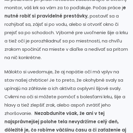
monitor, váš krk sa vám za to poďakuje. Počas práce j
e
nutné robiť si pravidelné prestávky
, postaviť sa a
rozhýbať sa, zájsť si po vodu, alebo si otvoriť okno či
prejsť sa po schodoch. Výborné pre uvoľnenie šije a krku
a tiež očí je porozhliadnuť sa po miestnosti, na chvíľu
zrakom spočinúť na mieste v diaľke a nedívať sa pritom
na nič konkrétne.
Málokto si uvedomuje, že aj napätie očí má vplyv na
stav našej chrbtice! Je to preto, že okohybné svaly sa
upínajú na záhlavie a ich aktivita ovplyvní šijové svaly.
Cvikmi na oči si môžete pomôcť s bolesťami krku, šije a
hlavy a tiež zlepšiť zrak, alebo aspoň zvrátiť jeho
zhoršovanie.
Nezabdunite však, že ani v tej
najsprávnejšej polohe tela nevydržíme celý deň,
dôležité je, čo robíme väčšinu času a či zaťaženie aj