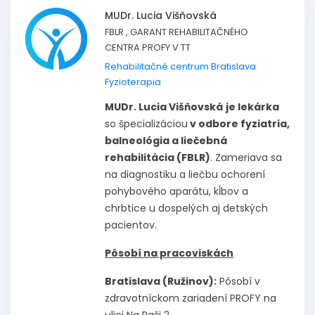
MUDr. Lucia Višňovská
FBLR , GARANT REHABILITAČNÉHO
CENTRA PROFY V TT
Rehabilitačné centrum Bratislava
Fyzioterapia
MUDr. Lucia Višňovská
je lekárka
so špecializáciou
v odbore fyziatria,
balneológia a liečebná
rehabilitácia (FBLR)
. Zameriava sa
na diagnostiku a liečbu ochorení
pohybového aparátu, kĺbov a
chrbtice u dospelých aj detských
pacientov.
Pôsobí na pracoviskách
Bratislava (Ružinov):
Pôsobí v
zdravotníckom zariadení PROFY na
ulici Na Paši 2.