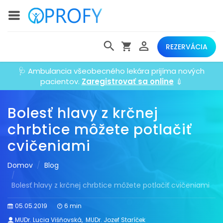
REZERVÁCIA
🩺 Ambulancia všeobecného lekára prijíma nových
pacientov.
Zaregistrovať sa online
💉
Bolesť hlavy z krčnej
chrbtice môžete potlačiť
cvičeniami
Domov
Blog
Bolesť hlavy z krčnej chrbtice môžete potlačiť cvičeniami
05.05.2019
6 min
MUDr. Lucia Višňovská
,
MUDr. Jozef Staríček