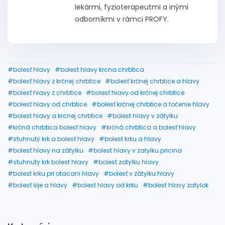
lekármi, fyzioterapeutmi a inými
odborníkmi v rámci PROFY.
#bolesť hlavy
#bolest hlavy krcna chrbtica
#bolesť hlavy z krčnej chrbtice
#bolesť krčnej chrbtice a hlavy
#bolesť hlavy z chrbtice
#bolesť hlavy od krčnej chrbtice
#bolesť hlavy od chrbtice
#bolesť krčnej chrbtice a točenie hlavy
#bolest hlavy a krcnej chrbtice
#bolest hlavy v zátylku
#krčná chrbtica bolesť hlavy
#krčná chrbtica a bolesť hlavy
#stuhnutý krk a bolesť hlavy
#bolest krku a hlavy
#bolesť hlavy na zátylku
#bolest hlavy v zatylku pricina
#stuhnuty krk bolest hlavy
#bolest zatylku hlavy
#bolest krku pri otacani hlavy
#bolesť v zátylku hlavy
#bolesť šije a hlavy
#bolest hlavy od krku
#bolest hlavy zatylok