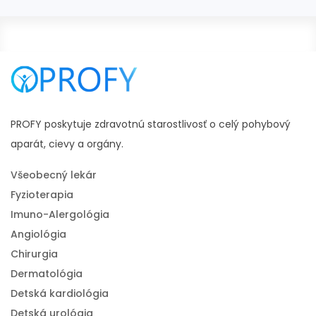
#seknutie v krížoch lieky
#seknutie v krížoch v tehotenstve
#bolesti chrbta
PROFY poskytuje zdravotnú starostlivosť o celý pohybový
aparát, cievy a orgány.
Všeobecný lekár
Fyzioterapia
Imuno-Alergológia
Angiológia
Chirurgia
Dermatológia
Detská kardiológia
Detská urológia