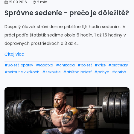
21.09.2016
2 min
Správne sedenie - prečo je dôležité?
Dospelý človek strávi denne približne 11,5 hodín sedením. V
práci podľa štatistík sedíme okolo 6 hodín, 1 až 1,5 hodiny v
dopravných prostriedkoch a 3 až 4...
Čítaj viac
#Bolesť lopatky
#lopatka
#chrbtica
#bolesť
#kríže
#platničky
#seknutie v krížoch
#seknutie
#akútna bolesť
#pohyb
#chrbát
#šport
#rameno
#ramená
#seknutie v chrbte
#seknutie v krížoch liečba
#seknutie v krížoch cviky
#seknutie v krížoch lieky
#správne sedenie
#správne sedenie pri počítači
#správne sedenie za počítačom
#chrbtica krčná
#tejpovanie chrbta
#zakrivenie chrbtice
#chrbtica a srdce
#bolesti krížovej chrbtice
#krivá chrbtica
#bolesť krížovej chrbtice
#krížová chrbtica