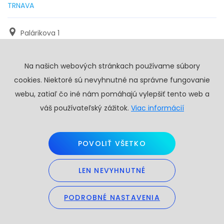
TRNAVA
Palárikova 1
971 01 Trnava
Na našich webových stránkach používame súbory
+421 905 117 923
cookies. Niektoré sú nevyhnutné na správne fungovanie
info@profy.sk
webu, zatiaľ čo iné nám pomáhajú vylepšiť tento web a
váš používateľský zážitok.
Viac informácií
POVOLIŤ VŠETKO
LEN NEVYHNUTNÉ
Copyright © 2026. Všetky práva vyhradené.
Obchodné podmienky
PODROBNÉ NASTAVENIA
GDPR
Created by
Skalindam