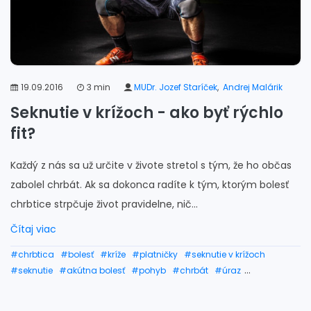
19.09.2016
3 min
MUDr. Jozef Staríček
,
Andrej Malárik
Seknutie v krížoch - ako byť rýchlo
fit?
Každý z nás sa už určite v živote stretol s tým, že ho občas
zabolel chrbát. Ak sa dokonca radíte k tým, ktorým bolesť
chrbtice strpčuje život pravidelne, nič...
Čítaj viac
#chrbtica
#bolesť
#kríže
#platničky
#seknutie v krížoch
#seknutie
#akútna bolesť
#pohyb
#chrbát
#úraz
#seknutie v chrbte
#seknutie v krížoch pomoc
#seknutie v krížoch liečba
#seknutie v krížoch cviky