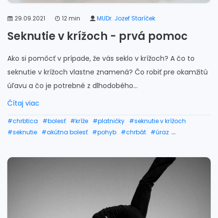
29.09.2021
12 min
MUDr. Jozef Staríček
Seknutie v krížoch - prvá pomoc
Ako si pomôcť v prípade, že vás seklo v krížoch? A čo to
seknutie v krížoch vlastne znamená? Čo robiť pre okamžitú
úľavu a čo je potrebné z dlhodobého...
Čítaj viac
#chrbtica
#bolesť
#kríže
#platničky
#seknutie v krížoch
#seknutie
#akútna bolesť
#pohyb
#chrbát
#úraz
#seknutie v chrbte
#seknutie v krížoch pomoc
#seknutie v krížoch liečba
#seknutie v krížoch cviky
#seknutie v krížoch lieky
#seknutie v krížoch v tehotenstve
#bolesti chrbta