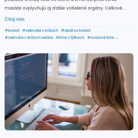
masáže ovplyvňujú aj ďalšie vzdialené orgány. Celkové...
Čítaj viac
#bolesť
#seknutie v krížoch
#akútna bolesť
#seknutie v krížoch liečba
#kŕče v lýtkach
#svalové kŕče
#kŕče v nohách
#kŕče v chodidlách
#druhy masáží
#masáž celého tela
#masérka
#mäkké techniky
#diagnóza
#svaly chodidla
#svaly ramena
#svaly tela
#natiahnutý sval na krku
#bolesť svalov na krku
#stuhnuté svalstvo na krku