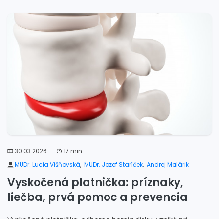
30.03.2026
17 min
MUDr. Lucia Višňovská
,
MUDr. Jozef Staríček
,
Andrej Malárik
Vyskočená platnička: príznaky,
liečba, prvá pomoc a prevencia