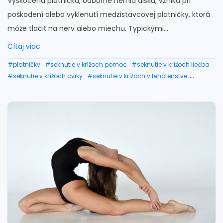
Vyskočená platnička, odborne hernia disku, vzniká pri
poškodení alebo vyklenutí medzistavcovej platničky, ktorá
môže tlačiť na nerv alebo miechu. Typickými...
Čítaj viac
#platničky
#seknutie v krížoch pomoc
#seknutie v krížoch liečba
#seknutie v krížoch cviky
#seknutie v krížoch v tehotenstve
#vysunutá platnička
#ked platnička tlači na nerv
#platnička tlačí na nerv
#pricviknutý nerv
#zacviknutý nerv
#vyskočená platnička
#medzistavcové platničky
#hernia platničky
#cviky na platničky
#cviky na chrbticu platničky
#bolesť platničiek priznaky
#cviky na poškodené platničky