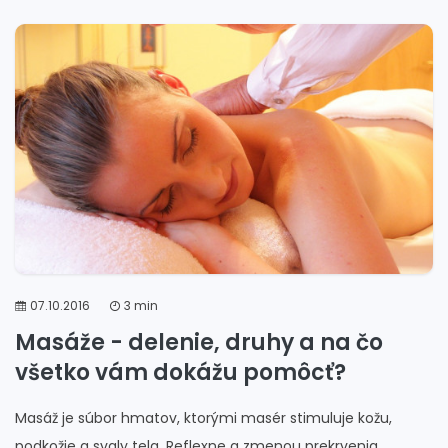
#zlomená chrbtica
#pálenie chrbtice
#cviky chrbtica
#bolesti chrbtice v krížovej oblasti
#časti chrbtice
#hrudná chrbtica
#praskanie chrbtice
#rozdelenie chrbtice
#rehabilitácia chrbtice
#anatómia chrbtice
07.10.2016
3 min
Masáže - delenie, druhy a na čo
všetko vám dokážu pomôcť?
Masáž je súbor hmatov, ktorými masér stimuluje kožu,
podkožie a svaly tela. Reflexne a zmenou prekrvenia