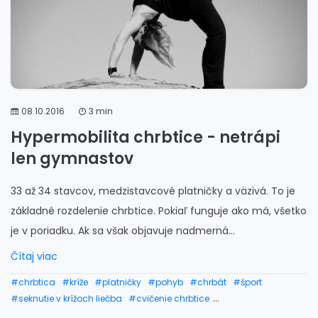
08.10.2016
3 min
Hypermobilita chrbtice - netrápi
len gymnastov
33 až 34 stavcov, medzistavcové platničky a väzivá. To je
základné rozdelenie chrbtice. Pokiaľ funguje ako má, všetko
je v poriadku. Ak sa však objavuje nadmerná...
Čítaj viac
#chrbtica
#kríže
#platničky
#pohyb
#chrbát
#šport
#seknutie v krížoch liečba
#cvičenie chrbtice
#bolesť krížovej chrbtice
#svaly trupu
#lieky na bolesti chrbtice