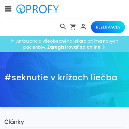
REZERVÁCIA
🩺 Ambulancia všeobecného lekára prijíma nových
pacientov.
Zaregistrovať sa online
💉
#seknutie v krížoch liečba
Články