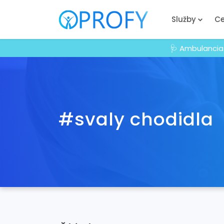
Služby
Ce
🩺 Ambulancia
#svaly chodidla