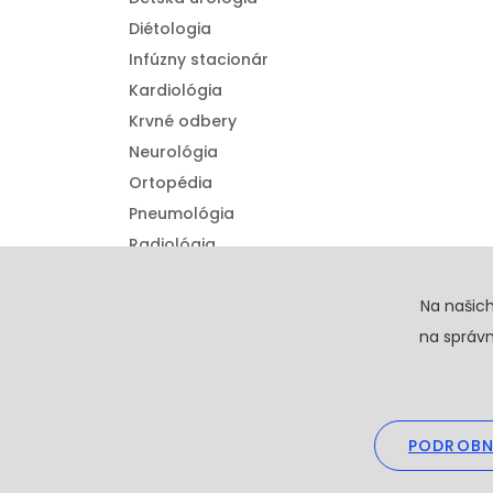
Diétologia
Infúzny stacionár
Kardiológia
Krvné odbery
Neurológia
Ortopédia
Pneumológia
Radiológia
Urológia
Detská ortopédia
Na našic
na správn
PODROBN
Copyright © 20