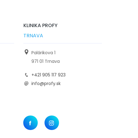
KLINIKA PROFY
TRNAVA
Palárikova 1
971 01 Trnava
+421 905 117 923
info@profy.sk