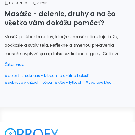
07.10.2016
3 min
Masáže - delenie, druhy a na čo
všetko vám dokážu pomôcť?
Masáž je súbor hmatov, ktorými masér stimuluje kožu,
podkožie a svaly tela. Reflexne a zmenou prekrvenia
masáže ovplyvňujú aj ďalšie vzdialené orgány. Celkové...
Čítaj viac
#bolesť
#seknutie v krížoch
#akútna bolesť
#seknutie v krížoch liečba
#kŕče v lýtkach
#svalové kŕče
#kŕče v nohách
#kŕče v chodidlách
#druhy masáží
#masáž celého tela
#masérka
#mäkké techniky
#diagnóza
#svaly chodidla
#svaly ramena
#svaly tela
#natiahnutý sval na krku
#bolesť svalov na krku
#stuhnuté svalstvo na krku