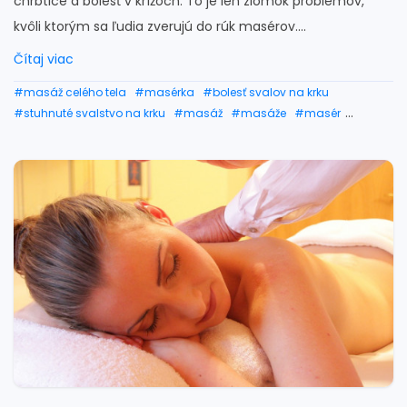
chrbtice a bolesť v krížoch. To je len zlomok problémov,
kvôli ktorým sa ľudia zverujú do rúk masérov....
Čítaj viac
#masáž celého tela
#masérka
#bolesť svalov na krku
#stuhnuté svalstvo na krku
#masáž
#masáže
#masér
#bolesť svalov
#stuhnuté svalstvo
#automasáž