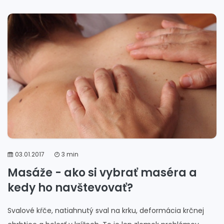
03.01.2017
3 min
Masáže - ako si vybrať maséra a
kedy ho navštevovať?
Svalové kŕče, natiahnutý sval na krku, deformácia krčnej