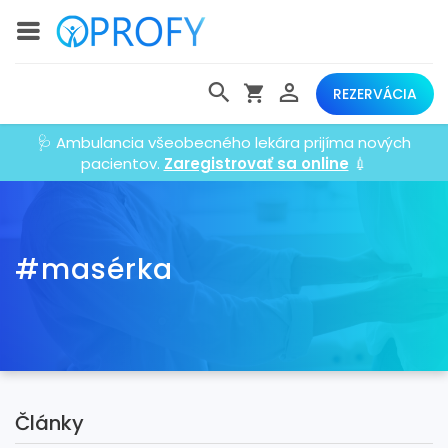
REZERVÁCIA
🩺 Ambulancia všeobecného lekára prijíma nových
pacientov.
Zaregistrovať sa online
💉
#masérka
Články