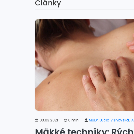
Články
03.03.2021
6 min
MUDr. Lucia Višňovská
,
A
Mäkké techniky: Rých