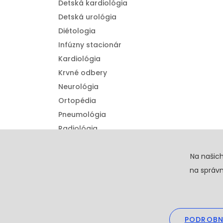
Detská kardiológia
Detská urológia
Diétologia
Infúzny stacionár
Kardiológia
Krvné odbery
Neurológia
Ortopédia
Pneumológia
Radiológia
Urológia
Detská ortopédia
Na našic
na správn
PODROBN