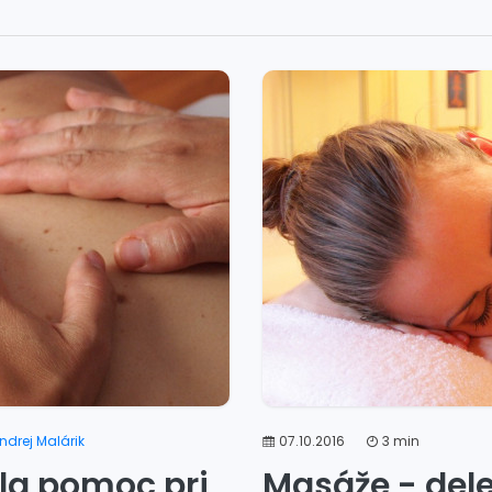
ndrej Malárik
07.10.2016
3 min
la pomoc pri
Masáže - dele