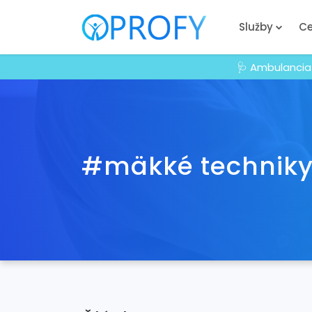
Služby
Ce
🩺 Ambulancia
#mäkké technik