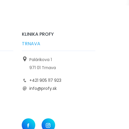
KLINIKA PROFY
TRNAVA
Palárikova 1
971 01 Trnava
+421 905 117 923
info@profy.sk