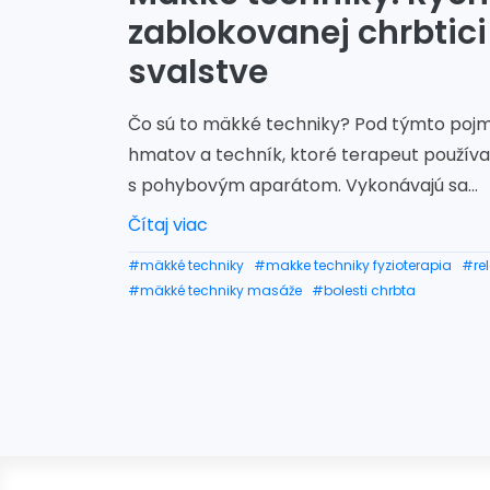
zablokovanej chrbtic
svalstve
Čo sú to mäkké techniky? Pod týmto poj
hmatov a techník, ktoré terapeut použív
s pohybovým aparátom. Vykonávajú sa...
Čítaj viac
#mäkké techniky
#makke techniky fyzioterapia
#re
#mäkké techniky masáže
#bolesti chrbta