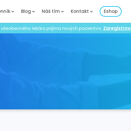
nník
Blog
Náš tím
Kontakt
Eshop
 všeobecného lekára prijíma nových pacientov.
Zaregistrov
y