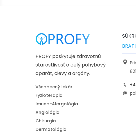
SÚKRO
BRAT
PROFY poskytuje zdravotnú
Pr
starostlivosť o celý pohybový
82
aparát, cievy a orgány.
+4
Všeobecný lekár
pol
Fyzioterapia
Imuno-Alergológia
Angiológia
Chirurgia
Dermatológia