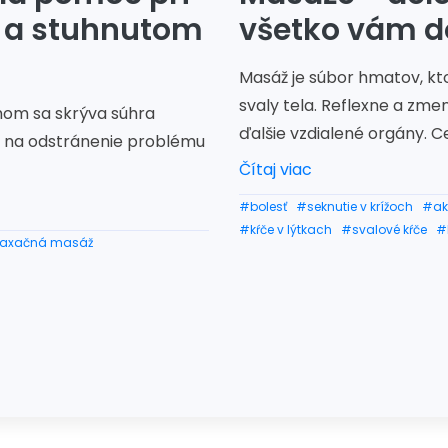
i a stuhnutom
všetko vám 
Masáž je súbor hmatov, kt
svaly tela. Reflexne a zme
mom sa skrýva súhra
ďalšie vzdialené orgány. Ce
a na odstránenie problému
Čítaj viac
#bolesť
#seknutie v krížoch
#ak
#kŕče v lýtkach
#svalové kŕče
#
laxačná masáž
#masáž celého tela
#masérka
#svaly ramena
#svaly tela
#na
#stuhnuté svalstvo na krku