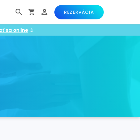
REZERVÁCIA
ať sa online
💉