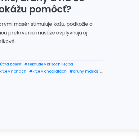
dokážu pomôcť?
orými masér stimuluje kožu, podkožie a
nou prekrvenia masáže ovplyvňujú aj
lkové...
útna bolesť
#seknutie v krížoch liečba
kŕče v nohách
#kŕče v chodidlách
#druhy masáží
#mäkké techniky
#diagnóza
#svaly chodidla
tiahnutý sval na krku
#bolesť svalov na krku