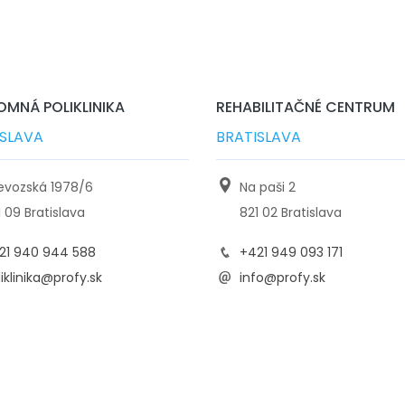
MNÁ POLIKLINIKA
REHABILITAČNÉ CENTRUM
ISLAVA
BRATISLAVA
ievozská 1978/6
Na paši 2
1 09 Bratislava
821 02 Bratislava
21 940 944 588
+421 949 093 171
iklinika@profy.sk
info@profy.sk