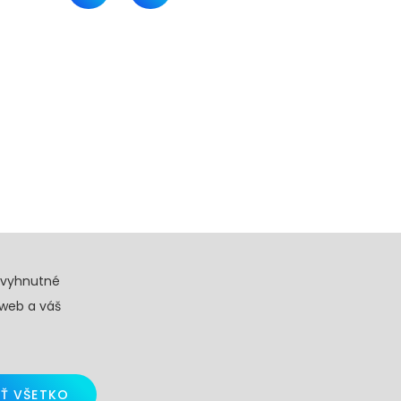
evyhnutné
 web a váš
Ť VŠETKO