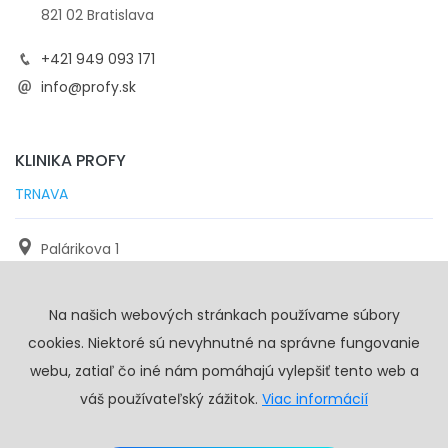
821 02 Bratislava
+421 949 093 171
info@profy.sk
KLINIKA PROFY
TRNAVA
Palárikova 1
971 01 Trnava
Na našich webových stránkach používame súbory
+421 905 117 923
cookies. Niektoré sú nevyhnutné na správne fungovanie
info@profy.sk
webu, zatiaľ čo iné nám pomáhajú vylepšiť tento web a
váš používateľský zážitok.
Viac informácií