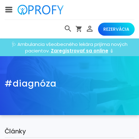
REZERVÁCIA
🩺 Ambulancia všeobecného lekára prijíma nových
pacientov.
Zaregistrovať sa online
💉
#diagnóza
Články