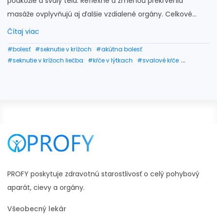
podkožie a svaly tela. Reflexne a zmenou prekrvenia
masáže ovplyvňujú aj ďalšie vzdialené orgány. Celkové...
Čítaj viac
#bolesť
#seknutie v krížoch
#akútna bolesť
#seknutie v krížoch liečba
#kŕče v lýtkach
#svalové kŕče
#kŕče v nohách
#kŕče v chodidlách
#druhy masáží
#masáž celého tela
#masérka
#mäkké techniky
#diagnóza
#svaly chodidla
#svaly ramena
#svaly tela
#natiahnutý sval na krku
#bolesť svalov na krku
#stuhnuté svalstvo na krku
PROFY poskytuje zdravotnú starostlivosť o celý pohybový
aparát, cievy a orgány.
Všeobecný lekár