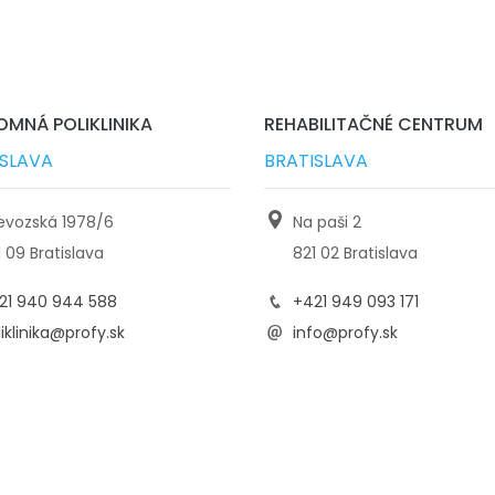
MNÁ POLIKLINIKA
REHABILITAČNÉ CENTRUM
ISLAVA
BRATISLAVA
ievozská 1978/6
Na paši 2
1 09 Bratislava
821 02 Bratislava
21 940 944 588
+421 949 093 171
iklinika@profy.sk
info@profy.sk