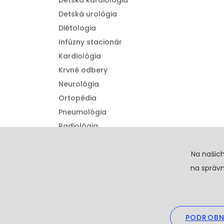
Detská kardiológia
Detská urológia
Diétologia
Infúzny stacionár
Kardiológia
Krvné odbery
Neurológia
Ortopédia
Pneumológia
Radiológia
Urológia
Detská ortopédia
Na našic
na správn
PODROBN