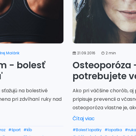
rej Malárik
21.09.2016
2 min
 - bolesť
Osteoporóza 
'
potrebujete v
 sťažujú na bolestivé
Ako pri väčšine chorôb, aj
mena pri zdvíhaní ruky nad
pripisuje prevencii a včasne
osteoporóza vlastne je, aké
Čítaj viac
raz
#šport
#kĺb
#Bolesť lopatky
#lopatka
#ruk