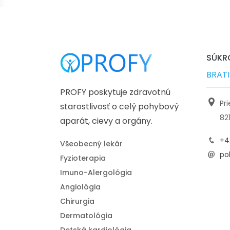
SÚKRO
BRAT
PROFY poskytuje zdravotnú
Pr
starostlivosť o celý pohybový
82
aparát, cievy a orgány.
+4
Všeobecný lekár
pol
Fyzioterapia
Imuno-Alergológia
Angiológia
Chirurgia
Dermatológia