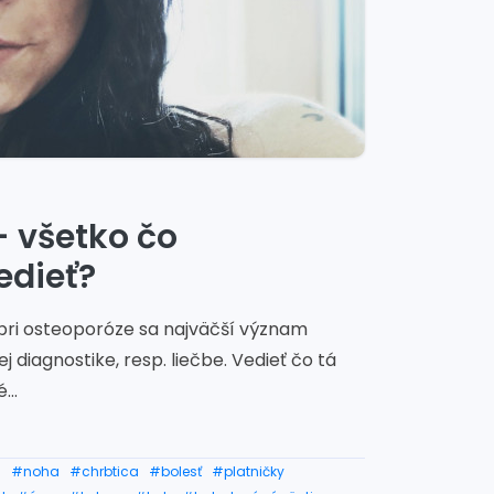
- všetko čo
edieť?
 pri osteoporóze sa najväčší význam
j diagnostike, resp. liečbe. Vedieť čo tá
...
a
#noha
#chrbtica
#bolesť
#platničky