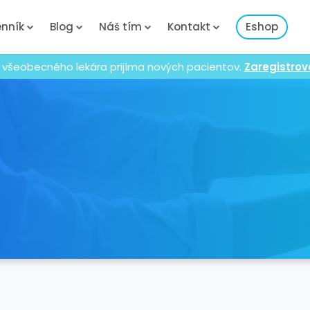
nník
Blog
Náš tím
Kontakt
Eshop
 všeobecného lekára prijíma nových pacientov.
Zaregistrov