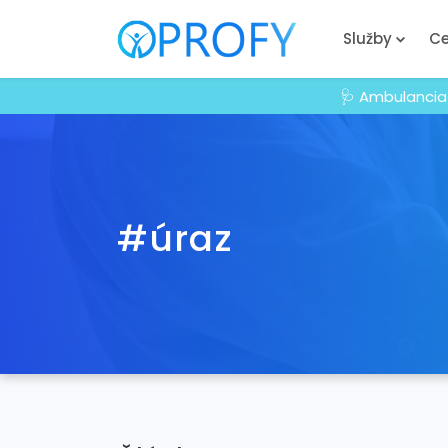
Služby
Ce
🩺 Ambulancia
#úraz