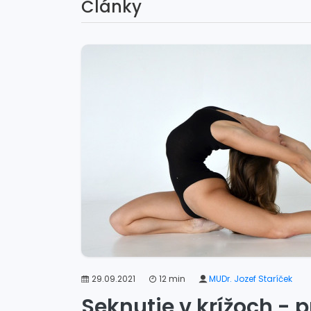
Články
29.09.2021
12 min
MUDr. Jozef Staríček
Seknutie v krížoch -