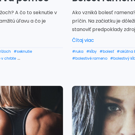
ížoch? A čo to seknutie v
Ako vzniká bolesť ramena?
mžitú úľavu a čo je
príčin. Na začiatku je dôl
stanoviť predpoklady zdroja
Čítaj viac
rížoch
#seknutie
#ruka
#kĺby
#bolesť
#akútna 
 v chrbte
#bolestivé rameno
#bolestivý kĺ
#seknutie v krížoch cviky
#rtg ramena
#zranenie ramena
nstve
#bolesti chrbta
#rehabilitácia
#bolesť ramena
#zmrznuté rameno
#ortéza na 
#zápal ramena
#burzitída ram
#operácia ramena doba liečenia
#syndróm zmrznutého ramena
#operácia ramena video
#zamr