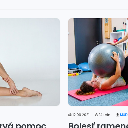
12.09.2021
14 min
MUDr
 prvá pomoc
Bolesť ramena