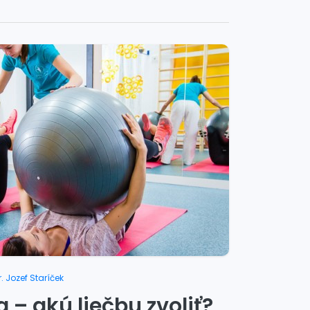
. Jozef Staríček
 – akú liečbu zvoliť?