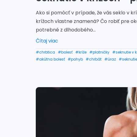
Ako si pomôcť v prípade, že vás seklo v kr
krížoch vlastne znamená? Čo robiť pre oka
potrebné z dlhodobého...
Čítaj viac
#chrbtica
#bolesť
#kríže
#platničky
#seknutie v k
#akútna bolesť
#pohyb
#chrbát
#úraz
#seknutie
#seknutie v krížoch pomoc
#seknutie v krížoch liečba
#seknutie v krížoch lieky
#seknutie v krížoch v tehote