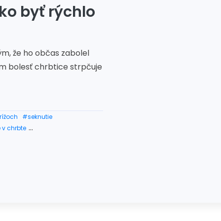
ko byť rýchlo
 tým, že ho občas zabolel
m bolesť chrbtice strpčuje
rížoch
#seknutie
 v chrbte
#seknutie v krížoch cviky
nstve
#bolesti chrbta