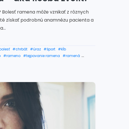
 Bolesť ramena môže vznikať z rôznych
ežité získať podrobnú anamnézu pacienta a
...
bolesť
#chrbát
#úraz
#šport
#kĺb
b
#rameno
#tejpovanie ramena
#ramená
#vykĺbené rameno
#artróza ramena
#bolesti ramena
#bolesti ramena liečba
rameno
#operácia ramena
#bandáž na rameno
ena
#bolesť ramena v noci
#rehabilitácia ramena
#obstrek ramena
#natiahnué rameno
znuté rameno