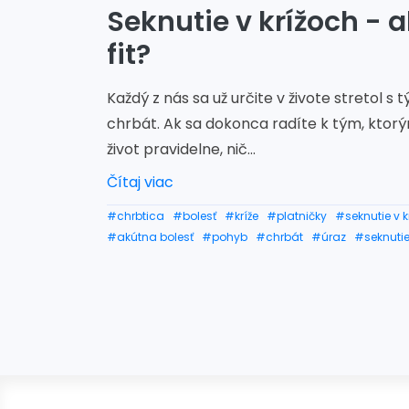
Seknutie v krížoch - a
fit?
Každý z nás sa už určite v živote stretol s
chrbát. Ak sa dokonca radíte k tým, ktorý
život pravidelne, nič...
Čítaj viac
#chrbtica
#bolesť
#kríže
#platničky
#seknutie v k
#akútna bolesť
#pohyb
#chrbát
#úraz
#seknutie
#seknutie v krížoch pomoc
#seknutie v krížoch liečba
#seknutie v krížoch lieky
#seknutie v krížoch v tehote