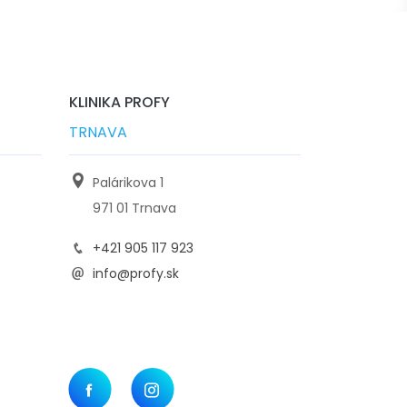
KLINIKA PROFY
TRNAVA
Palárikova 1
971 01 Trnava
+421 905 117 923
info@profy.sk