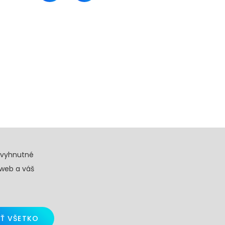
evyhnutné
 web a váš
Ť VŠETKO