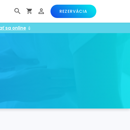
REZERVÁCIA
ať sa online
💉