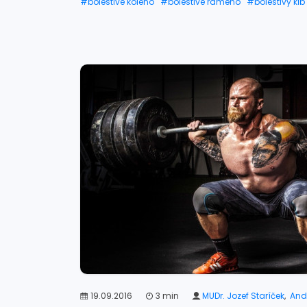
#bolestivé koleno
#bolestivé rameno
#bolestivý kĺb
#ramená
#rtg ramena
#zranenie ramena
#vykĺb
#bolesť ramena a ruky
19.09.2016
3 min
MUDr. Jozef Staríček
,
Andr