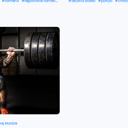
#rameno
#tejpovanie ramena
#akútna bolesť
#pohyb
#chrbá
ené rameno
#hlava ramena
#bolestivé bedro
#zápästie
#r
#osteoporóza chrbtice
#osteopo
#osteoporóza strava
#osteoporó
#lakeť
#bedro
#kosti
#kosť
#
#zlomená ruka
#zlomená noha
#rednutie kostí
#riedke kosti
#sl
ej Malárik