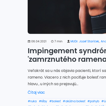
06.04.2021
7 min
MUDr. Jozef Staríček
,
And
Impingement syndróm
'zamrznutého ramena
Veľakrát sa u nás objavia pacienti, ktorí sa
rameno. Viacero z nich pociťuje bolesť ra
hlavu , u iných sa prejavujú...
Čítaj viac
#ruka
#kĺby
#bolesť
#akútna bolesť
#pohyb
#ú