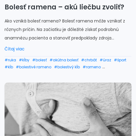
Bolesť ramena – akú liečbu zvoliť?
Ako vzniká bolesť ramena? Bolesť ramena môže vznikať z
rôznych príčin. Na začiatku je dôležité získať podrobnú
anamnézu pacienta a stanoviť predpoklady zdroja...
Čítaj viac
#ruka
#kĺby
#bolesť
#akútna bolesť
#chrbát
#úraz
#šport
#kĺb
#bolestivé rameno
#bolestivý kĺb
#rameno
#tejpovanie ramena
#ramená
#rtg ramena
#zranenie ramena
#vykĺbené rameno
#artróza ramena
#rehabilitácia
#bolesť ramena
#bolesti ramena
#bolesti ramena liečba
#zmrznuté rameno
#ortéza na rameno
#operácia ramena
#bandáž na rameno
#zápal ramena
#burzitída ramena
#bolesť ramena v noci
#operácia ramena doba liečenia
#rehabilitácia ramena
#syndróm zmrznutého ramena
#obstrek ramena
#natiahnué rameno
#operácia ramena video
#zamrznuté rameno