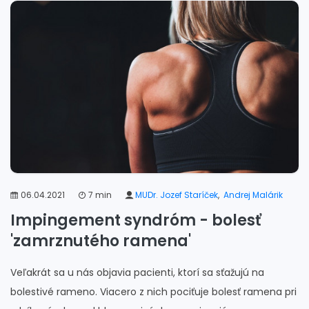
#problémy s dýchaním
#cvičenie chrbtice
#hypermobilita chrbtice
#nervy chrbtice
#chrbtica naprávanie
#chrbtice hrudná
06.04.2021
7 min
MUDr. Jozef Staríček
,
Andrej Malárik
Impingement syndróm - bolesť
'zamrznutého ramena'
Veľakrát sa u nás objavia pacienti, ktorí sa sťažujú na
bolestivé rameno. Viacero z nich pociťuje bolesť ramena pri