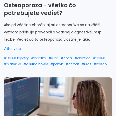
Osteoporóza - všetko čo
potrebujete vedieť?
Ako pri väčšine chorôb, aj pri osteoporóze sa najväčší
význam pripisuje prevencii a včasnej diagnostike, resp.
liečbe. Vedieť čo tá osteoporóza vlastne je, aké...
Čítaj viac
#Bolesť lopatky
#lopatka
#ruka
#noha
#chrbtica
#bolesť
#platničky
#akútna bolesť
#pohyb
#chrbát
#úraz
#koleno
#beh
#bolestové zápästie
#bolestivé bedro
#zápästie
#rameno
#členok
#ramená
#osteoporóza príznaky
#osteoporóza chrbtice
#osteoporóza liečba
#osteoporóza
#osteoporóza prejavy
#osteoporóza strava
#osteoporóza lieky
#osteoporóza stupne
#čo je osteoporóza
#lakeť
#bedro
#kosti
#kosť
#bolesť kostí
#zlomenia
#zlomenie
#zlomeniny
#zlomená ruka
#zlomená noha
#časté zlomeniny
#lámavosť kostí
#rednutie kostí
#riedke kosti
#slabé kosti