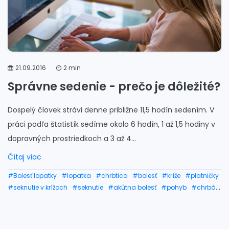
21.09.2016
2 min
Správne sedenie - prečo je dôležité?
Dospelý človek strávi denne približne 11,5 hodín sedením. V
práci podľa štatistík sedíme okolo 6 hodín, 1 až 1,5 hodiny v
dopravných prostriedkoch a 3 až 4...
Čítaj viac
#Bolesť lopatky
#lopatka
#chrbtica
#bolesť
#kríže
#platničky
#seknutie v krížoch
#seknutie
#akútna bolesť
#pohyb
#chrbát
#šport
#rameno
#ramená
#seknutie v chrbte
#seknutie v krížoch liečba
#seknutie v krížoch cviky
#seknutie v krížoch lieky
#správne sedenie