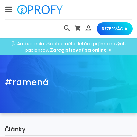
REZERVÁCIA
🩺 Ambulancia všeobecného lekára prijíma nových
pacientov.
Zaregistrovať sa online
💉
#ramená
Články