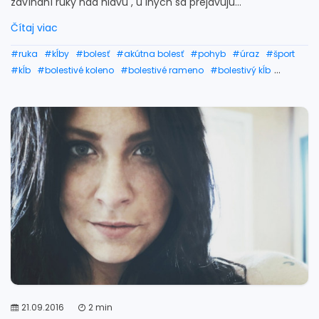
zdvíhaní ruky nad hlavu , u iných sa prejavujú...
Čítaj viac
#ruka
#kĺby
#bolesť
#akútna bolesť
#pohyb
#úraz
#šport
#kĺb
#bolestivé koleno
#bolestivé rameno
#bolestivý kĺb
#rameno
#tejpovanie ramena
#ramená
#rtg ramena
#zranenie ramena
#vykĺbené rameno
#hlava ramena
#bolesť ramena a ruky
21.09.2016
2 min