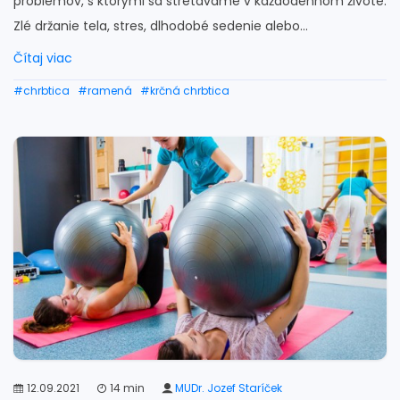
problémov, s ktorými sa stretávame v každodennom živote.
Zlé držanie tela, stres, dlhodobé sedenie alebo...
Čítaj viac
#chrbtica
#ramená
#krčná chrbtica
12.09.2021
14 min
MUDr. Jozef Staríček