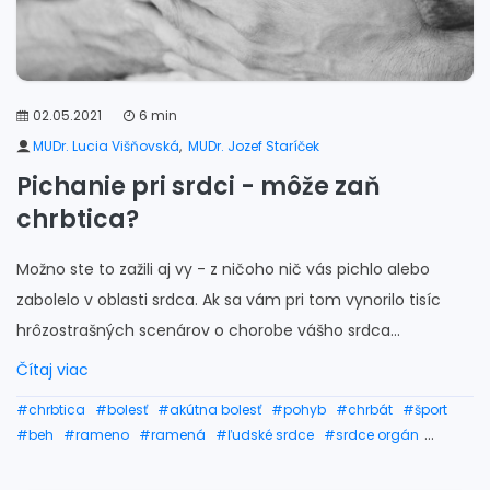
02.05.2021
6 min
MUDr. Lucia Višňovská
,
MUDr. Jozef Staríček
Pichanie pri srdci - môže zaň
chrbtica?
Možno ste to zažili aj vy - z ničoho nič vás pichlo alebo
zabolelo v oblasti srdca. Ak sa vám pri tom vynorilo tisíc
hrôzostrašných scenárov o chorobe vášho srdca...
Čítaj viac
#chrbtica
#bolesť
#akútna bolesť
#pohyb
#chrbát
#šport
#beh
#rameno
#ramená
#ľudské srdce
#srdce orgán
#bolesť pri srdci
#bolesť srdca
#bolesti srdca
#srdce choroby
#zvieranie pri srdci
#pichanie pri srdci pri nadychu