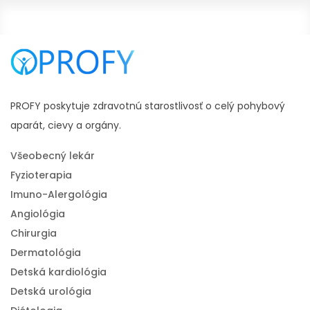
#správne sedenie pri počítači
#správne sedenie za počítačom
#chrbtica krčná
#tejpovanie chrbta
#zakrivenie chrbtice
#chrbtica a srdce
#bolesti krížovej chrbtice
#krivá chrbtica
#bolesť krížovej chrbtice
#krížová chrbtica
PROFY poskytuje zdravotnú starostlivosť o celý pohybový
aparát, cievy a orgány.
Všeobecný lekár
Fyzioterapia
Imuno-Alergológia
Angiológia
Chirurgia
Dermatológia
Detská kardiológia
Detská urológia