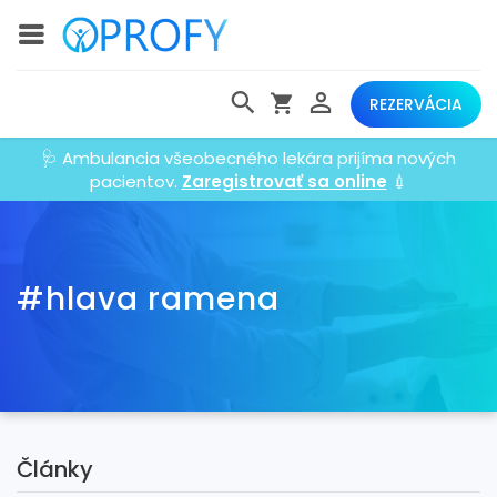
REZERVÁCIA
🩺 Ambulancia všeobecného lekára prijíma nových
pacientov.
Zaregistrovať sa online
💉
#hlava ramena
Články