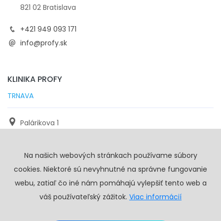
821 02 Bratislava
+421 949 093 171
info@profy.sk
KLINIKA PROFY
TRNAVA
Palárikova 1
971 01 Trnava
Na našich webových stránkach používame súbory
+421 905 117 923
cookies. Niektoré sú nevyhnutné na správne fungovanie
info@profy.sk
webu, zatiaľ čo iné nám pomáhajú vylepšiť tento web a
váš používateľský zážitok.
Viac informácií