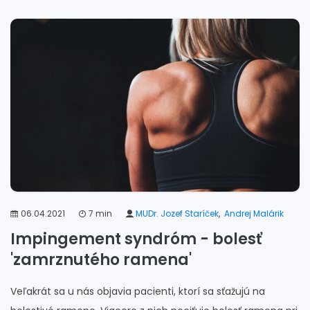
06.04.2021
7 min
MUDr. Jozef Staríček
,
Andrej Malárik
Impingement syndróm - bolesť
'zamrznutého ramena'
Veľakrát sa u nás objavia pacienti, ktorí sa sťažujú na