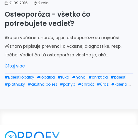
21.09.2016
2 min
Osteoporóza - všetko čo
potrebujete vedieť?
Ako pri väčšine chorôb, aj pri osteoporóze sa najväčší
význam pripisuje prevencii a včasnej diagnostike, resp.
liečbe. Vedieť čo tá osteoporóza vlastne je, aké...
Čítaj viac
#Bolesť lopatky
#lopatka
#ruka
#noha
#chrbtica
#bolesť
#platničky
#akútna bolesť
#pohyb
#chrbát
#úraz
#koleno
#beh
#bolestové zápästie
#bolestivé bedro
#zápästie
#rameno
#členok
#ramená
#osteoporóza príznaky
#osteoporóza chrbtice
#osteoporóza liečba
#osteoporóza
#osteoporóza prejavy
#osteoporóza strava
#osteoporóza lieky
#osteoporóza stupne
#čo je osteoporóza
#lakeť
#bedro
#kosti
#kosť
#bolesť kostí
#zlomenia
#zlomenie
#zlomeniny
#zlomená ruka
#zlomená noha
#časté zlomeniny