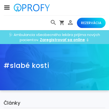
REZERVÁCIA
🩺 Ambulancia všeobecného lekára prijíma nových
pacientov.
Zaregistrovať sa online
💉
#slabé kosti
Články