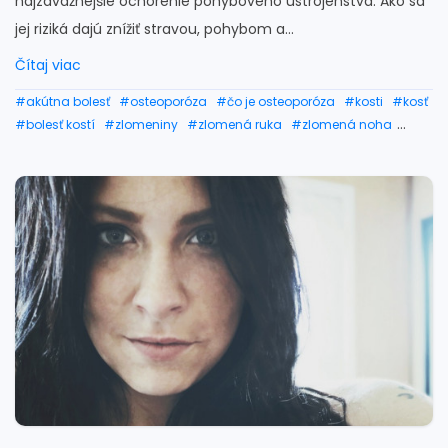
najzávažnejšie ochorenie pohybového ústrojenstva. Ako sa
jej riziká dajú znížiť stravou, pohybom a...
Čítaj viac
#akútna bolesť
#osteoporóza
#čo je osteoporóza
#kosti
#kosť
#bolesť kostí
#zlomeniny
#zlomená ruka
#zlomená noha
#časté zlomeniny
#rednutie kostí
#riedke kosti
#slabé kosti
#denzitometria
#ako sa osteoporóza lieči
#liečba osteoporózi