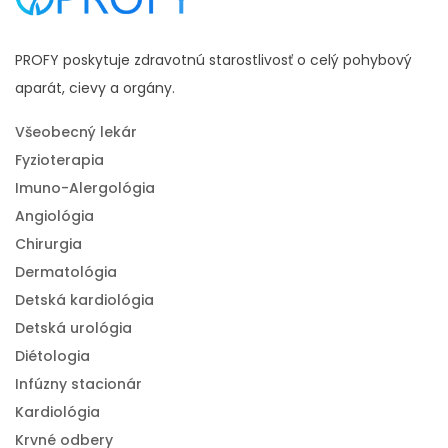
#lámavosť kostí
#rednutie kostí
#riedke kosti
#slabé kosti
PROFY poskytuje zdravotnú starostlivosť o celý pohybový
aparát, cievy a orgány.
Všeobecný lekár
Fyzioterapia
Imuno-Alergológia
Angiológia
Chirurgia
Dermatológia
Detská kardiológia
Detská urológia
Diétologia
Infúzny stacionár
Kardiológia
Krvné odbery