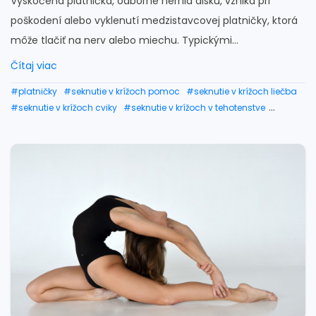
Vyskočená platnička, odborne hernia disku, vzniká pri
poškodení alebo vyklenutí medzistavcovej platničky, ktorá
môže tlačiť na nerv alebo miechu. Typickými...
Čítaj viac
#platničky
#seknutie v krížoch pomoc
#seknutie v krížoch liečba
#seknutie v krížoch cviky
#seknutie v krížoch v tehotenstve
#vysunutá platnička
#ked platnička tlači na nerv
#platnička tlačí na nerv
#pricviknutý nerv
#zacviknutý nerv
#vyskočená platnička
#medzistavcové platničky
#hernia platničky
#cviky na platničky
#cviky na chrbticu platničky
#bolesť platničiek priznaky
#cviky na poškodené platničky