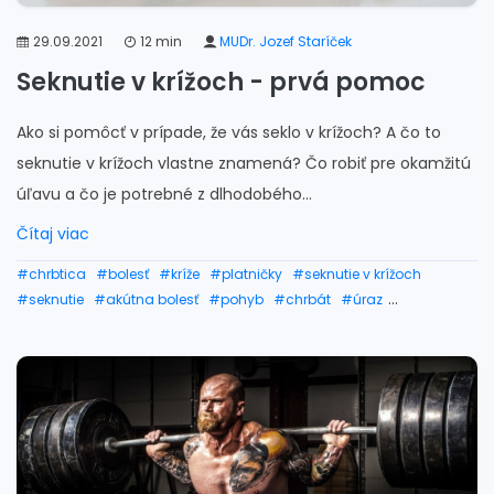
29.09.2021
12 min
MUDr. Jozef Staríček
Seknutie v krížoch - prvá pomoc
Ako si pomôcť v prípade, že vás seklo v krížoch? A čo to
seknutie v krížoch vlastne znamená? Čo robiť pre okamžitú
úľavu a čo je potrebné z dlhodobého...
Čítaj viac
#chrbtica
#bolesť
#kríže
#platničky
#seknutie v krížoch
#seknutie
#akútna bolesť
#pohyb
#chrbát
#úraz
#seknutie v chrbte
#seknutie v krížoch pomoc
#seknutie v krížoch liečba
#seknutie v krížoch cviky
#seknutie v krížoch lieky
#seknutie v krížoch v tehotenstve
#bolesti chrbta