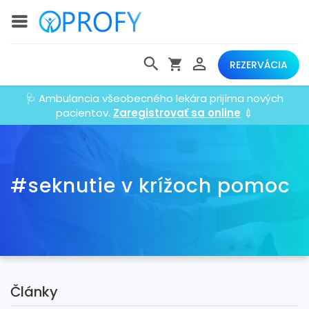
REZERVÁCIA
🩺 Ambulancia všeobecného lekára prijíma nových
pacientov.
Zaregistrovať sa online
💉
#seknutie v krížoch pomoc
Články