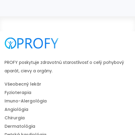
#seknutie v krížoch liečba
#seknutie v krížoch cviky
#seknutie v krížoch lieky
#seknutie v krížoch v tehotenstve
#bolesti chrbta
PROFY poskytuje zdravotnú starostlivosť o celý pohybový
aparát, cievy a orgány.
Všeobecný lekár
Fyzioterapia
Imuno-Alergológia
Angiológia
Chirurgia
Dermatológia
Detská kardiológia