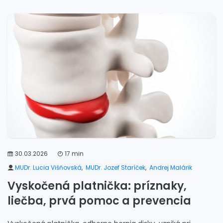
30.03.2026
17 min
MUDr. Lucia Višňovská
,
MUDr. Jozef Staríček
,
Andrej Malárik
Vyskočená platnička: príznaky,
liečba, prvá pomoc a prevencia