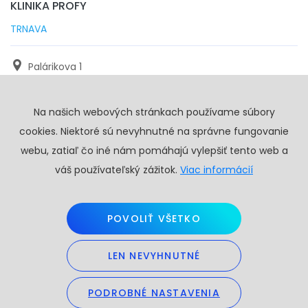
KLINIKA PROFY
TRNAVA
Palárikova 1
971 01 Trnava
Na našich webových stránkach používame súbory
+421 905 117 923
cookies. Niektoré sú nevyhnutné na správne fungovanie
info@profy.sk
webu, zatiaľ čo iné nám pomáhajú vylepšiť tento web a
váš používateľský zážitok.
Viac informácií
POVOLIŤ VŠETKO
LEN NEVYHNUTNÉ
Copyright © 2026. Všetky práva vyhradené.
Obchodné podmienky
PODROBNÉ NASTAVENIA
GDPR