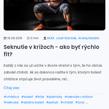
19.09.2016
3 min
MUDr. Jozef Staríček
,
Andrej Malárik
Seknutie v krížoch - ako byť rýchlo
fit?
Každý z nás sa už určite v živote stretol s tým, že ho občas
zabolel chrbát. Ak sa dokonca radíte k tým, ktorým bolesť
chrbtice strpčuje život pravidelne, nič...
Čítaj viac
#chrbtica
#bolesť
#kríže
#platničky
#seknutie v krížoch
#seknutie
#akútna bolesť
#pohyb
#chrbát
#úraz
#seknutie v chrbte
#seknutie v krížoch pomoc