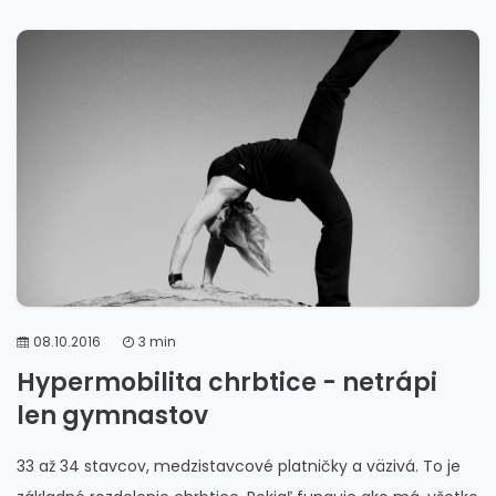
08.10.2016
3 min
Hypermobilita chrbtice - netrápi
len gymnastov
33 až 34 stavcov, medzistavcové platničky a väzivá. To je