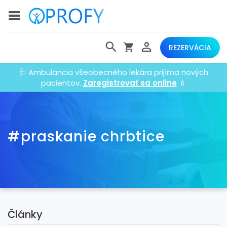
REZERVÁCIA
🩺 Ambulancia všeobecného lekára prijíma nových
pacientov.
Zaregistrovať sa online
💉
#praskanie chrbtice
Články