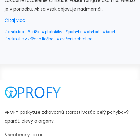
základné rozdelenie chrbtice. Pokiaľ funguje ako má, všetko
je v poriadku. Ak sa však objavuje nadmerná...
Čítaj viac
#chrbtica
#kríže
#platničky
#pohyb
#chrbát
#šport
#seknutie v krížoch liečba
#cvičenie chrbtice
#bolesť krížovej chrbtice
#svaly trupu
#lieky na bolesti chrbtice
#zlomená chrbtica
#pálenie chrbtice
#cviky chrbtica
#bolesti chrbtice v krížovej oblasti
#časti chrbtice
#hrudná chrbtica
#praskanie chrbtice
#rozdelenie chrbtice
#rehabilitácia chrbtice
#anatómia chrbtice
PROFY poskytuje zdravotnú starostlivosť o celý pohybový
aparát, cievy a orgány.
Všeobecný lekár