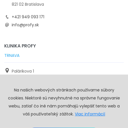
821 02 Bratislava
+421 949 093 171
info@profy.sk
KLINIKA PROFY
TRNAVA
Palárikova 1
971 01 Trnava
Na našich webových stránkach používame súbory
+421 905 117 923
cookies. Niektoré sú nevyhnutné na správne fungovanie
info@profy.sk
webu, zatiaľ čo iné nám pomáhajú vylepšiť tento web a
váš používateľský zážitok.
Viac informácií