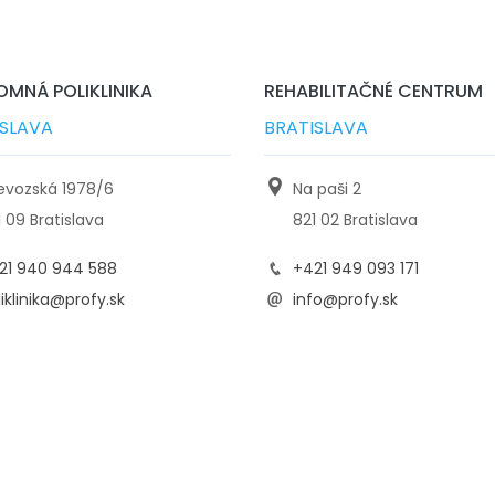
MNÁ POLIKLINIKA
REHABILITAČNÉ CENTRUM
ISLAVA
BRATISLAVA
ievozská 1978/6
Na paši 2
1 09 Bratislava
821 02 Bratislava
21 940 944 588
+421 949 093 171
iklinika@profy.sk
info@profy.sk