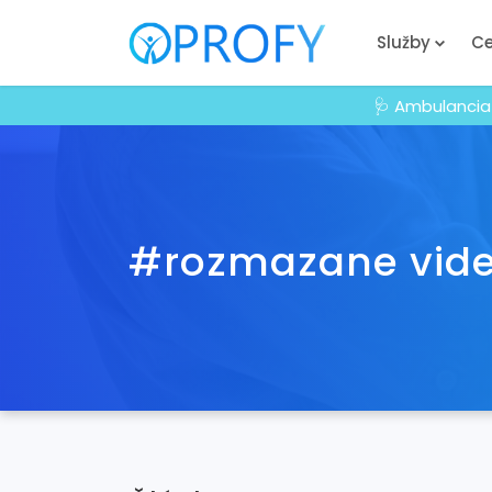
Služby
Ce
🩺 Ambulancia
#rozmazane viden