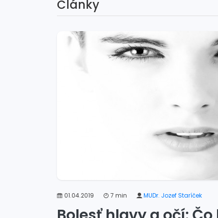
Články
01.04.2019
7 min
MUDr. Jozef Staríček
Bolesť hlavy a očí: Čo