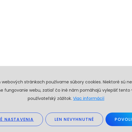
h webových stránkach používame súbory cookies. Niektoré sú n
e fungovanie webu, zatiaľ čo iné nám pomáhajú vylepšiť tento
používateľský zážitok.
Viac informácií
É NASTAVENIA
LEN NEVYHNUTNÉ
POVOLI
26. Všetky práva vyhradené.
Obchodné podmienky
GDPR
Create