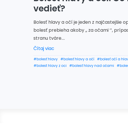
vedieť?
Bolesť hlavy a očí je jeden z najčastejšie
bolesť prebieha akoby ,, za očami ’’, prí
stranu tváre....
Čítaj viac
#bolesť hlavy
#bolesť hlavy a očí
#bolesť očí a hla
#bolest hlavy z oci
#bolesť hlavy nad očami
#bole
#bolest hlavy v oblasti oci
#bolest hlavy a oci unav
#bolest hlavy nad pravym okom
#bolesť oka a hlav
#tlak v ociach a bolest hlavy
#pálenie očí a bolesť h
#bolest hlavy medzi ocami
#rozmazane videnie bol
#bolest hlavy pri pohybe oci
#bolest hlavy nad lav
#slaby zrak bolesť hlavy a zavraty
#bolest hlavy oci
#bolesť hlavy nad očami and nevoľnosť