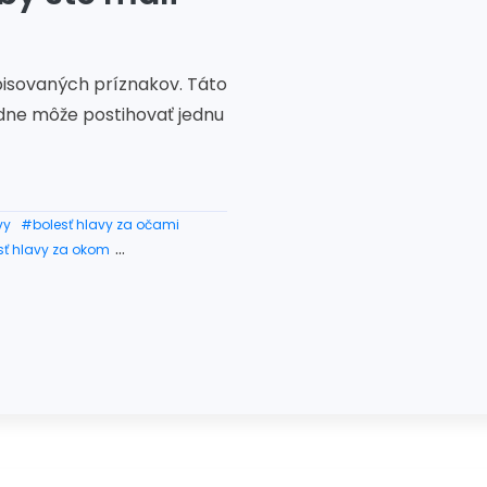
 opisovaných príznakov. Táto
padne môže postihovať jednu
vy
#bolesť hlavy za očami
sť hlavy za okom
a
#bolesť hlavy nad okom
y
#tlak v očiach bolest hlavy
lavy
#unavene oci bolest hlavy
est hlavy
#tik v oku bolest hlavy
ym okom
#bolest hlavy zahmlene videnie