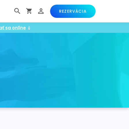
REZERVÁCIA
ať sa online
💉