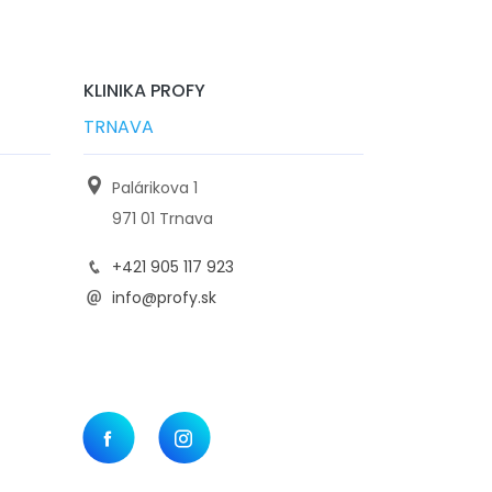
KLINIKA PROFY
TRNAVA
Palárikova 1
971 01 Trnava
+421 905 117 923
info@profy.sk