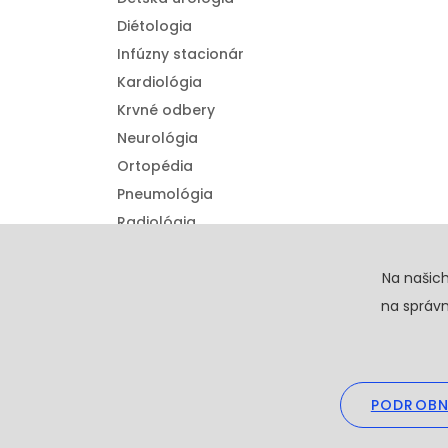
Diétologia
Infúzny stacionár
Kardiológia
Krvné odbery
Neurológia
Ortopédia
Pneumológia
Radiológia
Urológia
Detská ortopédia
Na našic
na správn
PODROBN
Copyright © 20