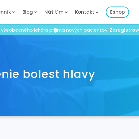
nník
Blog
Náš tím
Kontakt
Eshop
 všeobecného lekára prijíma nových pacientov.
Zaregistrov
ie bolest hlavy