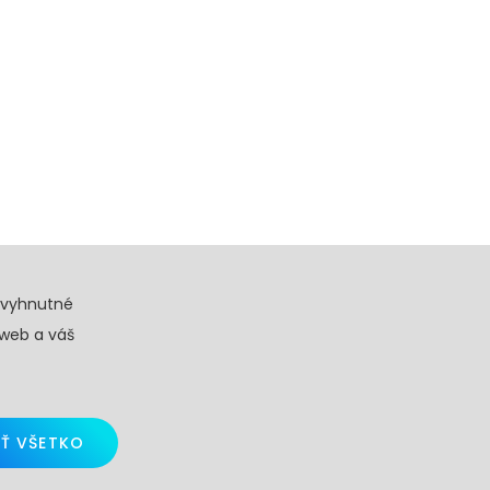
evyhnutné
 web a váš
Ť VŠETKO
d by
Skalindam