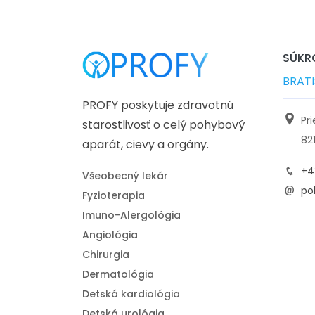
SÚKRO
BRAT
PROFY poskytuje zdravotnú
Pr
starostlivosť o celý pohybový
82
aparát, cievy a orgány.
+4
Všeobecný lekár
pol
Fyzioterapia
Imuno-Alergológia
Angiológia
Chirurgia
Dermatológia
Detská kardiológia
Detská urológia