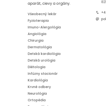
82
aparát, cievy a orgány.
+4
Všeobecný lekár
pol
Fyzioterapia
Imuno-Alergológia
Angiológia
Chirurgia
Dermatológia
Detská kardiológia
Detská urológia
Diétologia
Infúzny stacionár
Kardiológia
Krvné odbery
Neurológia
Ortopédia