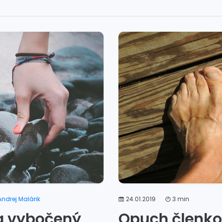
Andrej Malárik
24.01.2019
3 min
na vybočený
Opuch členkov