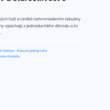
ých ľudí a vzniká nahromadením tekutiny
y opúchajú z jednoduchého dôvodu a to
.
h clenkov
#opuch jednej nohy
ute chodidlo