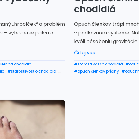
chodidlá
enaný „hrbolček“ a problém
Opuch členkov trápi mnoh
s – vybočenie palca a
v podkožnom systéme. Noh
kvôli pôsobeniu gravitácie...
Čítaj viac
 klenba chodidla
#starostlivosť o chodidlá
#opuc
dla
#starostlivosť o chodidlá
#opuch členkov príčiny
#opuchn
dlo
#vybočenie palca na nohe