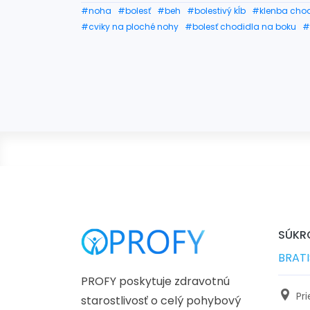
#noha
#bolesť
#beh
#bolestivý kĺb
#klenba chod
#cviky na ploché nohy
#bolesť chodidla na boku
#
#časti chodidla
#starostlivosť o chodidlá
#bolesť 
SÚKRO
BRAT
PROFY poskytuje zdravotnú
Pr
starostlivosť o celý pohybový