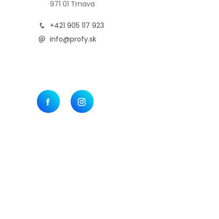
971 01 Trnava
+421 905 117 923
info@profy.sk