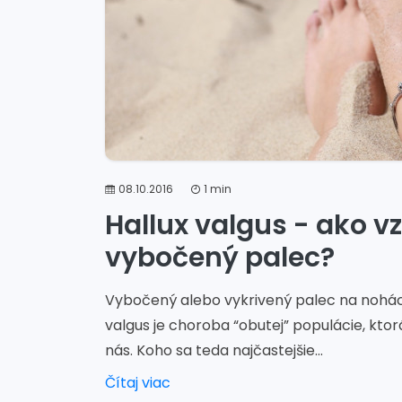
08.10.2016
1 min
Hallux valgus - ako v
vybočený palec?
Vybočený alebo vykrivený palec na nohách 
valgus je choroba “obutej” populácie, ktor
nás. Koho sa teda najčastejšie...
Čítaj viac