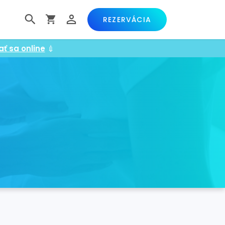
REZERVÁCIA
ať sa online
💉