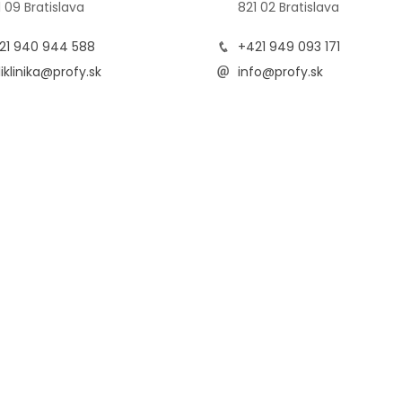
1 09 Bratislava
821 02 Bratislava
21 940 944 588
+421 949 093 171
iklinika@profy.sk
info@profy.sk