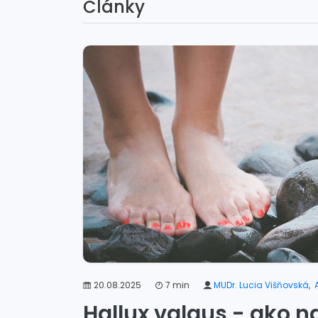
Články
20.08.2025
7 min
MUDr. Lucia Višňovská
,
Hallux valgus - ako 