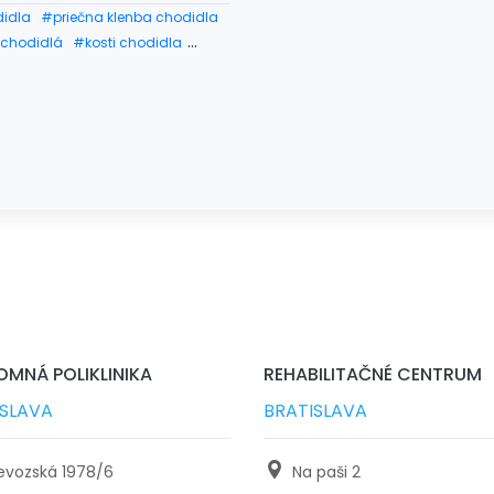
idla
#priečna klenba chodidla
chodidlá
#kosti chodidla
chodidla pri chôdzi
MNÁ POLIKLINIKA
REHABILITAČNÉ CENTRUM
ISLAVA
BRATISLAVA
ievozská 1978/6
Na paši 2