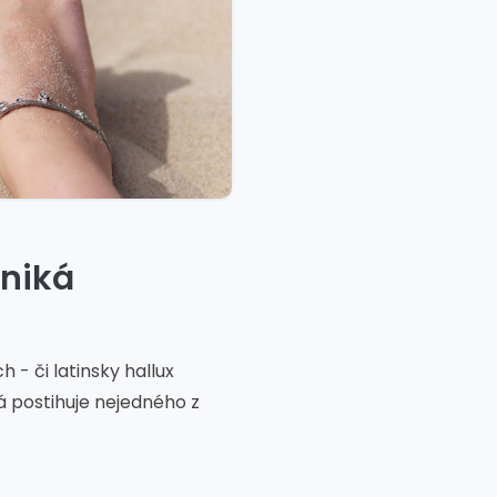
zniká
- či latinsky hallux
á postihuje nejedného z