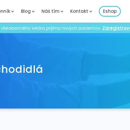
nník
Blog
Náš tím
Kontakt
Eshop
 všeobecného lekára prijíma nových pacientov.
Zaregistrov
chodidlá