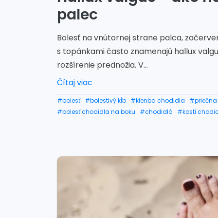
palec
Bolesť na vnútornej strane palca, začerv
s topánkami často znamenajú hallux valgu
rozšírenie prednožia. V...
Čítaj viac
#bolesť
#bolestivý kĺb
#klenba chodidla
#priečna
#bolesť chodidla na boku
#chodidlá
#kosti chodi
#bolesť chodidla pri chôdzi
#hallux valgus
#chodi