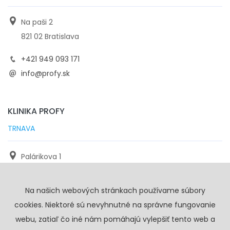
Na paši 2
821 02 Bratislava
+421 949 093 171
info@profy.sk
KLINIKA PROFY
TRNAVA
Palárikova 1
971 01 Trnava
Na našich webových stránkach používame súbory
+421 905 117 923
cookies. Niektoré sú nevyhnutné na správne fungovanie
info@profy.sk
webu, zatiaľ čo iné nám pomáhajú vylepšiť tento web a