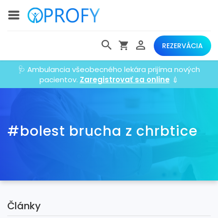
REZERVÁCIA
🩺 Ambulancia všeobecného lekára prijíma nových
pacientov.
Zaregistrovať sa online
💉
#bolest brucha z chrbtice
Články