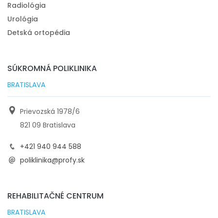
Radiológia
#bolest chrbtice z uzkosti a stresu
#bolesti chrbta
Urológia
Detská ortopédia
SÚKROMNÁ POLIKLINIKA
BRATISLAVA
Prievozská 1978/6
821 09 Bratislava
+421 940 944 588
poliklinika@profy.sk
REHABILITAČNÉ CENTRUM
BRATISLAVA