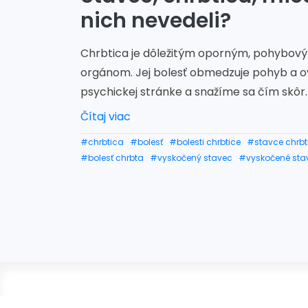
nich nevedeli?
Chrbtica je dôležitým oporným, pohybov
orgánom. Jej bolesť obmedzuje pohyb a ov
psychickej stránke a snažíme sa čím skôr..
Čítaj viac
#chrbtica
#bolesť
#bolesti chrbtice
#stavce chrbt
#bolesť chrbta
#vyskočený stavec
#vyskočené sta
#choroby chrbtice
#bolesť krčnej chrbtice
#lieky na
#bolesť chrbtice medzi lopatkami
#bolest na hrudi z
#bolesť hlavy z krčnej chrbtice
#bolesť hrudnej chrbt
#bolest bedroveho klbu od chrbtice
#bolesť krčnej ch
#bolesť prsníka od chrbtice
#bolesť krčnej chrbtice c
#bolesť hrudnej chrbtice príznaky
#bolesť hlavy z ch
#bolest chrbtice a hrudnika
#čo nám signalizuje bol
#bolest pri srdci od chrbtice
#bolest prsnika z chrbti
#bolest hrudnej kosti a chrbtice
#bolesť na hrudi od 