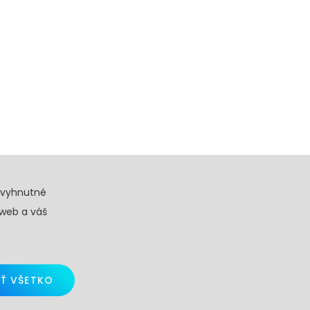
evyhnutné
 web a váš
Ť VŠETKO
d by
Skalindam