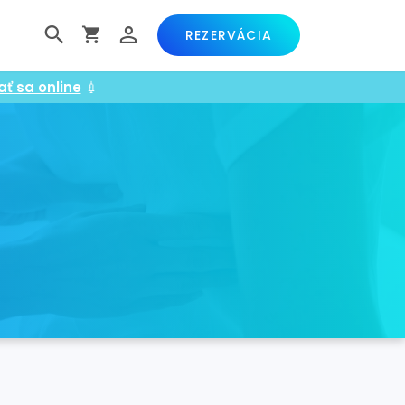
REZERVÁCIA
ať sa online
💉