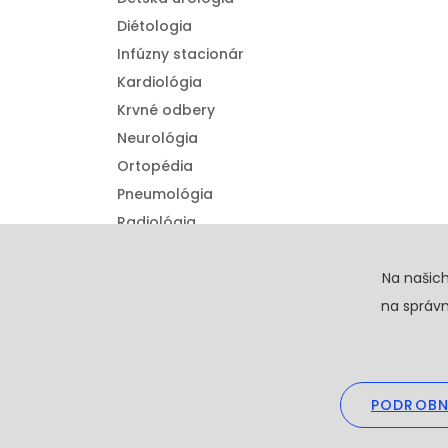
Diétologia
Infúzny stacionár
Kardiológia
Krvné odbery
Neurológia
Ortopédia
Pneumológia
Radiológia
Urológia
Detská ortopédia
Na našic
na správn
PODROBN
Copyright © 20