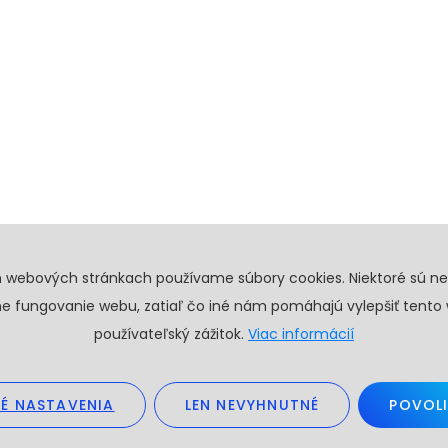
h webových stránkach používame súbory cookies. Niektoré sú n
e fungovanie webu, zatiaľ čo iné nám pomáhajú vylepšiť tento
používateľský zážitok.
Viac informácií
É NASTAVENIA
LEN NEVYHNUTNÉ
POVOLI
26. Všetky práva vyhradené.
Obchodné podmienky
GDPR
Create