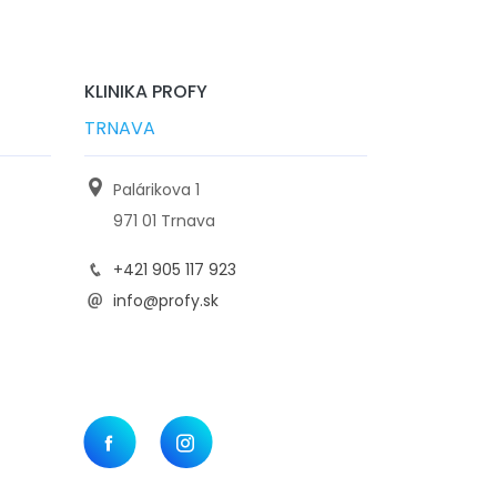
KLINIKA PROFY
TRNAVA
Palárikova 1
971 01 Trnava
+421 905 117 923
info@profy.sk