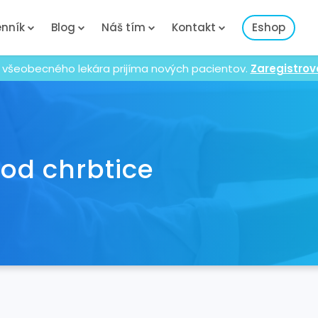
nník
Blog
Náš tím
Kontakt
Eshop
 všeobecného lekára prijíma nových pacientov.
Zaregistrov
 od chrbtice