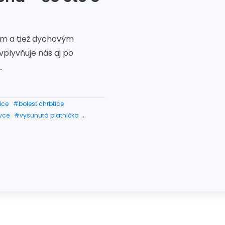
ým a tiež dychovým
plyvňuje nás aj po
.
ice
#bolesť chrbtice
vce
#vysunutá platnička
 bolesť chrbtice
 chrbtice
ice
#bolest chrbtice v strede
rbtice a hlavy
viky
rbtice
esť chrbtice
ce
#bolest nôh z chrbtice
chrbtice