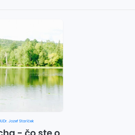
UDr. Jozef Staríček
cha - čo ste o