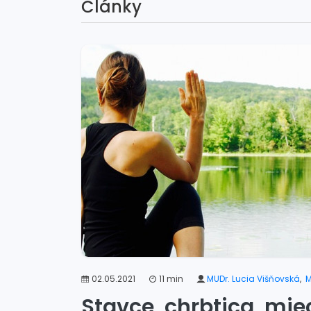
Články
02.05.2021
11 min
MUDr. Lucia Višňovská
,
M
Stavce, chrbtica, mie