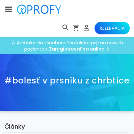
REZERVÁCIA
🩺 Ambulancia všeobecného lekára prijíma nových
pacientov.
Zaregistrovať sa online
💉
#bolesť v prsníku z chrbtice
Články