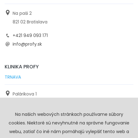
Na paši 2
821 02 Bratislava
+421 949 093 171
info@profy.sk
KLINIKA PROFY
TRNAVA
Palárikova 1
971 01 Trnava
Na našich webových stránkach používame súbory
+421 905 117 923
cookies. Niektoré sú nevyhnutné na správne fungovanie
info@profy.sk
webu, zatiaľ čo iné nám pomáhajú vylepšiť tento web a