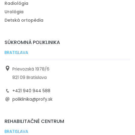
Radiológia
#bolest chrbtice z uzkosti a stresu
#bolesti chrbta
Urológia
Detská ortopédia
SÚKROMNÁ POLIKLINIKA
BRATISLAVA
Prievozská 1978/6
821 09 Bratislava
+421 940 944 588
poliklinika@profy.sk
REHABILITAČNÉ CENTRUM
BRATISLAVA