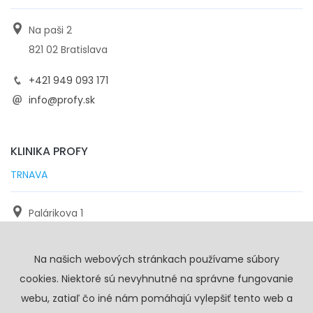
Na paši 2
821 02 Bratislava
+421 949 093 171
info@profy.sk
KLINIKA PROFY
TRNAVA
Palárikova 1
971 01 Trnava
Na našich webových stránkach používame súbory
+421 905 117 923
cookies. Niektoré sú nevyhnutné na správne fungovanie
info@profy.sk
webu, zatiaľ čo iné nám pomáhajú vylepšiť tento web a