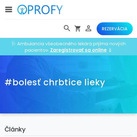
REZERVÁCIA
🩺 Ambulancia všeobecného lekára prijíma nových
pacientov.
Zaregistrovať sa online
💉
#bolesť chrbtice lieky
Články