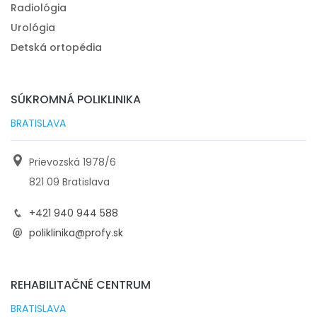
Radiológia
#bolest chrbtice z uzkosti a stresu
#bolesti chrbta
Urológia
Detská ortopédia
SÚKROMNÁ POLIKLINIKA
BRATISLAVA
Prievozská 1978/6
821 09 Bratislava
+421 940 944 588
poliklinika@profy.sk
REHABILITAČNÉ CENTRUM
BRATISLAVA