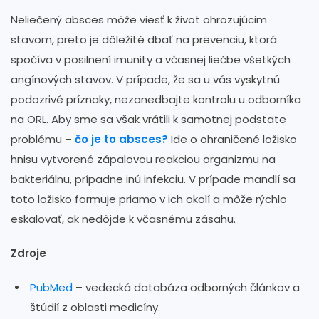
Neliečený absces môže viesť k život ohrozujúcim
stavom, preto je dôležité dbať na prevenciu, ktorá
spočíva v posilnení imunity a včasnej liečbe všetkých
angínových stavov. V prípade, že sa u vás vyskytnú
podozrivé príznaky, nezanedbajte kontrolu u odborníka
na ORL. Aby sme sa však vrátili k samotnej podstate
problému –
čo je to absces?
Ide o ohraničené ložisko
hnisu vytvorené zápalovou reakciou organizmu na
bakteriálnu, prípadne inú infekciu. V prípade mandlí sa
toto ložisko formuje priamo v ich okolí a môže rýchlo
eskalovať, ak nedôjde k včasnému zásahu.
Zdroje
PubMed
– vedecká databáza odborných článkov a
štúdií z oblasti medicíny.