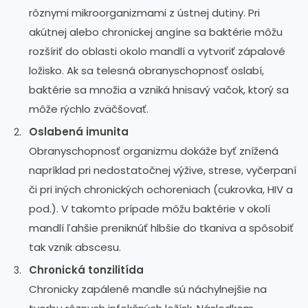
rôznymi mikroorganizmami z ústnej dutiny. Pri
akútnej alebo chronickej angíne sa baktérie môžu
rozšíriť do oblasti okolo mandlí a vytvoriť zápalové
ložisko. Ak sa telesná obranyschopnosť oslabí,
baktérie sa množia a vzniká hnisavý vačok, ktorý sa
môže rýchlo zväčšovať.
Oslabená imunita
Obranyschopnosť organizmu dokáže byť znížená
napríklad pri nedostatočnej výžive, strese, vyčerpaní
či pri iných chronických ochoreniach (cukrovka, HIV a
pod.). V takomto prípade môžu baktérie v okolí
mandlí ľahšie preniknúť hlbšie do tkaniva a spôsobiť
tak vznik abscesu.
Chronická tonzilitída
Chronicky zapálené mandle sú náchylnejšie na