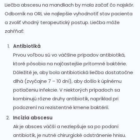
Liečba abscesu na mandliach by mala začať čo najskôr.
Odborník na ORL vie najlepšie vyhodnotiť stav pacienta
a zvoliť vhodný terapeutický postup. Liečba môže
zahŕňať:
Antibiotiká
Prvou voľbou sú vo väčšine prípadov antibiotiká,
ktoré pôsobia na najčastejšie prítomné baktérie.
Dôležité je, aby bola antibiotická liečba dostatočne
dlhá (zvyčajne 7 – 10 dní), aby došlo k úplnému
potlačeniu infekcie. V niektorých prípadoch sa
kombinujú rôzne druhy antibiotík, napríklad pri
podozrení na rezistentné kmene baktérií.
Incízia abscesu
Ak je absces väčší a nezlepšuje sa po podaní
antibiotík, je nutné chirurgické odstránenie hnisu.