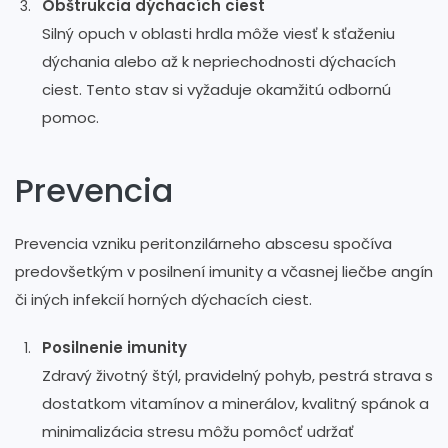
Obštrukcia dýchacích ciest
Silný opuch v oblasti hrdla môže viesť k sťaženiu
dýchania alebo až k nepriechodnosti dýchacích
ciest. Tento stav si vyžaduje okamžitú odbornú
pomoc.
Prevencia
Prevencia vzniku peritonzilárneho abscesu spočíva
predovšetkým v posilnení imunity a včasnej liečbe angín
či iných infekcií horných dýchacích ciest.
Posilnenie imunity
Zdravý životný štýl, pravidelný pohyb, pestrá strava s
dostatkom vitamínov a minerálov, kvalitný spánok a
minimalizácia stresu môžu pomôcť udržať