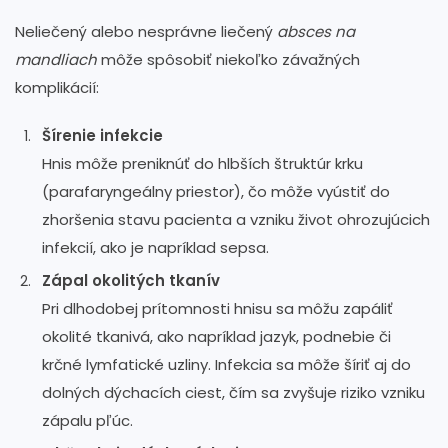
Neliečený alebo nesprávne liečený
absces na
mandliach
môže spôsobiť niekoľko závažných
komplikácií:
Šírenie infekcie
Hnis môže preniknúť do hlbších štruktúr krku
(parafaryngeálny priestor), čo môže vyústiť do
zhoršenia stavu pacienta a vzniku život ohrozujúcich
infekcií, ako je napríklad sepsa.
Zápal okolitých tkanív
Pri dlhodobej prítomnosti hnisu sa môžu zapáliť
okolité tkanivá, ako napríklad jazyk, podnebie či
krčné lymfatické uzliny. Infekcia sa môže šíriť aj do
dolných dýchacích ciest, čím sa zvyšuje riziko vzniku
zápalu pľúc.