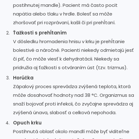
postihnutej mandle). Pacient má často pocit
napätia alebo tlaku v hrdle. Bolesť sa môže
zhoršovať pri rozprávaní, kašli či pri prehĺtaní.
Ťažkosti s prehĺtaním
V dôsledku hromadenia hnisu v krku je prehĺtanie
bolestivé a náročné. Pacienti niekedy odmietajú jesť
či piť, čo môže viesť k dehydratácii. Niekedy sa
pridružia aj ťažkosti s otváraním úst (tzv. trizmus).
Horúčka
Zápalový proces sprevádza zvýšená teplota, ktorá
môže dosahovať hodnoty nad 38 °C. Organizmus sa
snaží bojovať proti infekcii, čo zvyčajne sprevádza aj
zvýšená únava, slabosť a celková nepohoda.
Opuch krku
Postihnutá oblasť okolo mandlí môže byť viditeľne