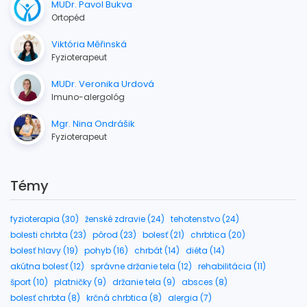
MUDr. Pavol Bukva
Ortopéd
Viktória Měřinská
Fyzioterapeut
MUDr. Veronika Urdová
Imuno-alergológ
Mgr. Nina Ondrášik
Fyzioterapeut
Témy
fyzioterapia (30)
ženské zdravie (24)
tehotenstvo (24)
bolesti chrbta (23)
pôrod (23)
bolesť (21)
chrbtica (20)
bolesť hlavy (19)
pohyb (16)
chrbát (14)
diéta (14)
akútna bolesť (12)
správne držanie tela (12)
rehabilitácia (11)
šport (10)
platničky (9)
držanie tela (9)
absces (8)
bolesť chrbta (8)
krčná chrbtica (8)
alergia (7)