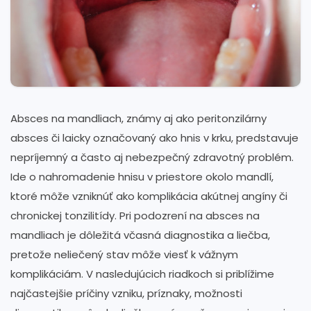
Absces na mandliach, známy aj ako peritonzilárny
absces či laicky označovaný ako hnis v krku, predstavuje
nepríjemný a často aj nebezpečný zdravotný problém.
Ide o nahromadenie hnisu v priestore okolo mandlí,
ktoré môže vzniknúť ako komplikácia akútnej angíny či
chronickej tonzilitídy. Pri podozrení na absces na
mandliach je dôležitá včasná diagnostika a liečba,
pretože neliečený stav môže viesť k vážnym
komplikáciám. V nasledujúcich riadkoch si priblížime
najčastejšie príčiny vzniku, príznaky, možnosti