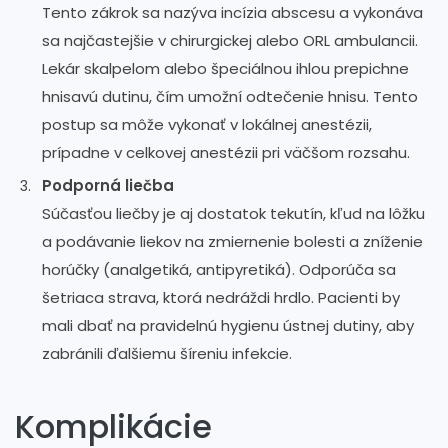
Tento zákrok sa nazýva incízia abscesu a vykonáva
sa najčastejšie v chirurgickej alebo ORL ambulancii.
Lekár skalpelom alebo špeciálnou ihlou prepichne
hnisavú dutinu, čím umožní odtečenie hnisu. Tento
postup sa môže vykonať v lokálnej anestézii,
prípadne v celkovej anestézii pri väčšom rozsahu.
Podporná liečba
Súčasťou liečby je aj dostatok tekutín, kľud na lôžku
a podávanie liekov na zmiernenie bolesti a zníženie
horúčky (analgetiká, antipyretiká). Odporúča sa
šetriaca strava, ktorá nedráždi hrdlo. Pacienti by
mali dbať na pravidelnú hygienu ústnej dutiny, aby
zabránili ďalšiemu šíreniu infekcie.
Komplikácie