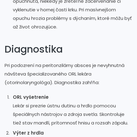
opuchnutá, niekedy je zreteľné začervenanie či
vyklenutie v hornej časti krku. Pri masívnejšom
opuchu hrozia problémy s dýchaním, ktoré môžu byť
až život ohrozujúce.
Diagnostika
Pri podozrení na peritonzilárny absces je nevyhnutná
návšteva špecializovaného ORL lekára
(otorinolaryngológa). Diagnostika zahŕňa:
ORL vyšetrenie
Lekár si prezrie ústnu dutinu a hrdlo pomocou
špeciálnych nástrojov a zdroja svetla. Skontroluje
tiež stav mandlí, prítomnosť hnisu a rozsah zápalu.
Výter z hrdla