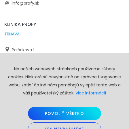
info@profy.sk
KLINIKA PROFY
TRNAVA
Palárikova 1
971 01 Trnava
Na našich webových stránkach používame súbory
+421 905 117 923
cookies. Niektoré sú nevyhnutné na správne fungovanie
info@profy.sk
webu, zatiaľ čo iné nám pomáhajú vylepšiť tento web a
váš používateľský zážitok.
Viac informácií
POVOLIŤ VŠETKO