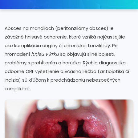
Absces na mandliach (peritonzilárny absces) je
závažné hnisavé ochorenie, ktoré vzniká najčastejšie
ako komplikácia angíny či chronickej tonzilitídy. Pri
hromadení
hnisu v krku
sa objavujú silné bolesti,
problémy s prehĺtaním a horúčka. Rýchla diagnostika,
odborné ORL vyšetrenie a včasná liečba (antibiotiká či
incízia) sú kľúčom k predchádzaniu nebezpečných
komplikácií.