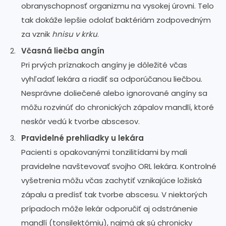
obranyschopnosť organizmu na vysokej úrovni. Telo
tak dokáže lepšie odolať baktériám zodpovedným
za vznik
hnisu v krku
.
Včasná liečba angín
Pri prvých príznakoch angíny je dôležité včas
vyhľadať lekára a riadiť sa odporúčanou liečbou.
Nesprávne doliečené alebo ignorované angíny sa
môžu rozvinúť do chronických zápalov mandlí, ktoré
neskôr vedú k tvorbe abscesov.
Pravidelné prehliadky u lekára
Pacienti s opakovanými tonzilitídami by mali
pravidelne navštevovať svojho ORL lekára. Kontrolné
vyšetrenia môžu včas zachytiť vznikajúce ložiská
zápalu a predísť tak tvorbe abscesu. V niektorých
prípadoch môže lekár odporučiť aj odstránenie
mandlí (tonsilektómiu), najmä ak sú chronicky