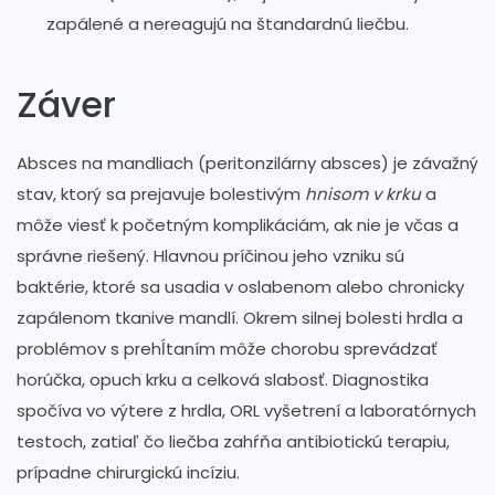
zapálené a nereagujú na štandardnú liečbu.
Záver
Absces na mandliach (peritonzilárny absces) je závažný
stav, ktorý sa prejavuje bolestivým
hnisom v krku
a
môže viesť k početným komplikáciám, ak nie je včas a
správne riešený. Hlavnou príčinou jeho vzniku sú
baktérie, ktoré sa usadia v oslabenom alebo chronicky
zapálenom tkanive mandlí. Okrem silnej bolesti hrdla a
problémov s prehĺtaním môže chorobu sprevádzať
horúčka, opuch krku a celková slabosť. Diagnostika
spočíva vo výtere z hrdla, ORL vyšetrení a laboratórnych
testoch, zatiaľ čo liečba zahŕňa antibiotickú terapiu,
prípadne chirurgickú incíziu.