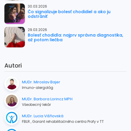
30.03.2026
Čo signalizuje bolesť chodidiel a ako ju
odstrániť
29.03.2026
Bolesť chodidla: najprv správna diagnostika,
až potom liečba
Autori
MUDr. Miroslav Bajer
Imuno-alergológ
MUDr. Barbora Lorincz MPH
Všeobecný lekár
MUDr. Lucia Višňovská
FBLR , Garant rehabilitačného centra Profy v TT