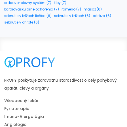
srdcovo-cievny systém (7)
kĺby (7)
kardiovaskulárne ochorenia (7)
rameno (7)
masáž (6)
seknutie v krížoch liečba (6)
seknutie v krížoch (6)
artróza (6)
seknutie v chrbte (6)
PROFY poskytuje zdravotnú starostlivosť o celý pohybový
aparát, cievy a orgány.
Všeobecný lekár
Fyzioterapia
Imuno-Alergológia
Angiológia