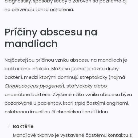
diagnostiky, spôsoby liečby a zároveň sa pozrieme aj
na prevenciu tohto ochorenia.
Príčiny abscesu na
mandliach
Najčastejšou príčinou vzniku abscesu na mandliach je
bakteriálna infekcia. Môže sa jednať o rôzne druhy
baktérií, medzi ktorými dominujú streptokoky (najmä
Streptococcus pyogenes
), stafylokoky alebo
anaeróbne baktérie. Zvýšené riziko vzniku abscesu býva
pozorované u pacientov, ktorí trpia častými angínami,
oslabenou imunitou či chronickou tonzilitídou.
Baktérie
Mandľové tkanivo je vystavené častému kontaktu s