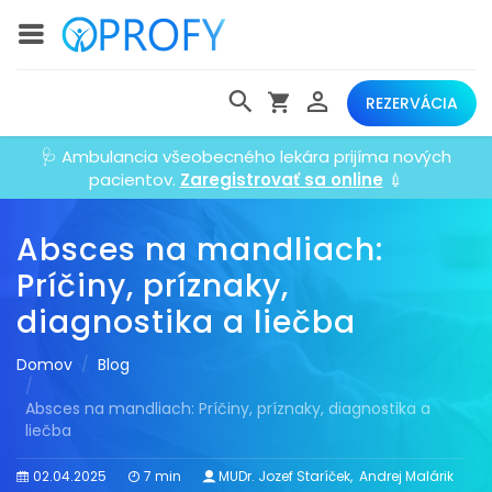
REZERVÁCIA
🩺 Ambulancia všeobecného lekára prijíma nových
pacientov.
Zaregistrovať sa online
💉
Absces na mandliach:
Príčiny, príznaky,
diagnostika a liečba
Domov
Blog
Absces na mandliach: Príčiny, príznaky, diagnostika a
liečba
02.04.2025
7 min
MUDr. Jozef Staríček
,
Andrej Malárik