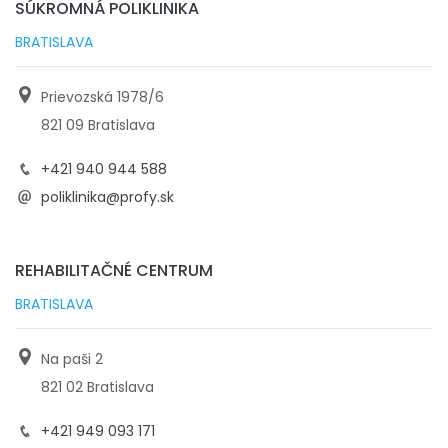
SÚKROMNÁ POLIKLINIKA
BRATISLAVA
Prievozská 1978/6
821 09 Bratislava
+421 940 944 588
poliklinika@profy.sk
REHABILITAČNÉ CENTRUM
BRATISLAVA
Na paši 2
821 02 Bratislava
+421 949 093 171