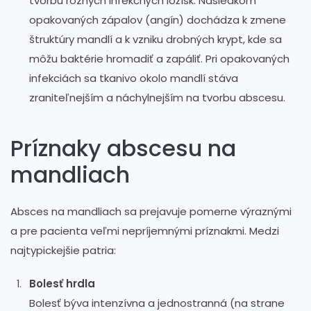
tvorbu rôznych infekčných ložísk. Následkom
opakovaných zápalov (angín) dochádza k zmene
štruktúry mandlí a k vzniku drobných krypt, kde sa
môžu baktérie hromadiť a zapáliť. Pri opakovaných
infekciách sa tkanivo okolo mandlí stáva
zraniteľnejším a náchylnejším na tvorbu abscesu.
Príznaky abscesu na
mandliach
Absces na mandliach sa prejavuje pomerne výraznými
a pre pacienta veľmi nepríjemnými príznakmi. Medzi
najtypickejšie patria:
Bolesť hrdla
Bolesť býva intenzívna a jednostranná (na strane