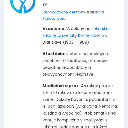
BA
Rehabilitačné centrum Bratislava
Fyzioterapia
Vzdelanie:
Vzdelaný na
Lekárskej
fakulte Univerzity Komenského
v
Bratislave (1963 – 1969)
Atestácia:
v obore balneológie a
liečebnej rehabilitácie, ortopédie,
pediatrie, akupunktúry a
telovýchovnom lekárstve.
Medicínska prax:
45 rokov praxe z
toho 10 rokov ako lekár v arabskom
svete. Dokáže hovoriť s pacientom v
4-och jazykoch (Angličtina, Nemčina,
Ruština a Arabčina). Problematike sa
venuje komplexne v spolupráci s
lekármi, fyzioterapeutmi a inými