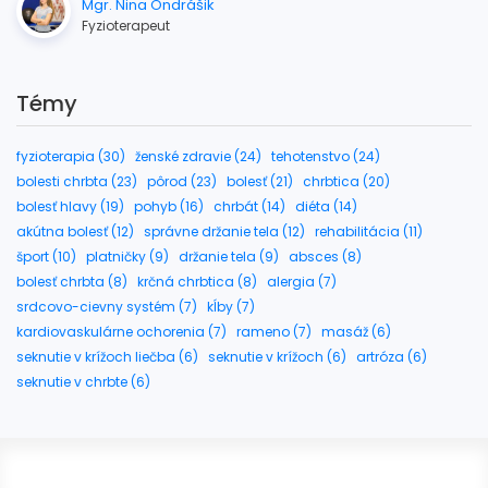
Mgr. Nina Ondrášik
Fyzioterapeut
Témy
fyzioterapia (30)
ženské zdravie (24)
tehotenstvo (24)
bolesti chrbta (23)
pôrod (23)
bolesť (21)
chrbtica (20)
bolesť hlavy (19)
pohyb (16)
chrbát (14)
diéta (14)
akútna bolesť (12)
správne držanie tela (12)
rehabilitácia (11)
šport (10)
platničky (9)
držanie tela (9)
absces (8)
bolesť chrbta (8)
krčná chrbtica (8)
alergia (7)
srdcovo-cievny systém (7)
kĺby (7)
kardiovaskulárne ochorenia (7)
rameno (7)
masáž (6)
seknutie v krížoch liečba (6)
seknutie v krížoch (6)
artróza (6)
seknutie v chrbte (6)