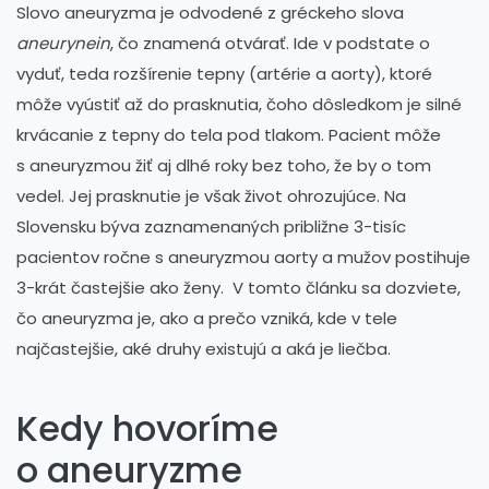
Slovo aneuryzma je odvodené z gréckeho slova
aneurynein
, čo znamená otvárať. Ide v podstate o
vyduť, teda rozšírenie tepny (artérie a aorty), ktoré
môže vyústiť až do prasknutia, čoho dôsledkom je silné
krvácanie z tepny do tela pod tlakom. Pacient môže
s aneuryzmou žiť aj dlhé roky bez toho, že by o tom
vedel. Jej prasknutie je však život ohrozujúce. Na
Slovensku býva zaznamenaných približne 3-tisíc
pacientov ročne s aneuryzmou aorty a mužov postihuje
3-krát častejšie ako ženy. V tomto článku sa dozviete,
čo aneuryzma je, ako a prečo vzniká, kde v tele
najčastejšie, aké druhy existujú a aká je liečba.
Kedy hovoríme
o aneuryzme