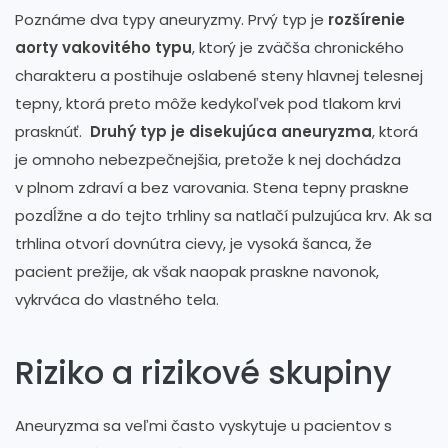
Poznáme dva typy aneuryzmy. Prvý typ je
rozšírenie
aorty vakovitého typu
, ktorý je zväčša chronického
charakteru a postihuje oslabené steny hlavnej telesnej
tepny, ktorá preto môže kedykoľvek pod tlakom krvi
prasknúť.
Druhý typ je disekujúca aneuryzma
, ktorá
je omnoho nebezpečnejšia, pretože k nej dochádza
v plnom zdraví a bez varovania. Stena tepny praskne
pozdĺžne a do tejto trhliny sa natlačí pulzujúca krv. Ak sa
trhlina otvorí dovnútra cievy, je vysoká šanca, že
pacient prežije, ak však naopak praskne navonok,
vykrváca do vlastného tela.
Riziko a rizikové skupiny
Aneuryzma sa veľmi často vyskytuje u pacientov s