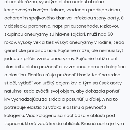
aterosklerózou, vysokým alebo nedostatočne
korigovaným krvným tlakom, vrodenou predispozíciou,
ochorením spojivového tkaniva, infekciou steny aorty, či
v dôsledku poranenia, napr. pri autonehode. Rizikovou
skupinou aneuryzmy sú hlavne fajčiari, muži nad 60
rokov, vysoký vek a tiež výskyt aneuryzmy v rodine, teda
genetické predispozície. Fajčenie môže, ale nemusí byť
jednou z príčin vzniku aneuryzmy. Fajčenie totiž mení
elasticitu alebo pružnosť ciev zmenou pomeru kolagénu
a elastínu. Elastín určuje pružnosť tkanív. Keď sa srdce
stlačí, vytlačí von určitý objem krvi a tým sa úsek aorty
nafúkne, teda zväčší svoj objem, aby dokázala poňať
krv vychádzajúcu zo srdca a posunúť ju ďalej. A na to
potrebuje elasticitu vďaka elastínu a pevnosť z
kolagénu. Viac kolagénu sa nachádza v oblasti pod
tepnami, ktoré vedú krv do obličiek. Brušná aorta je tým