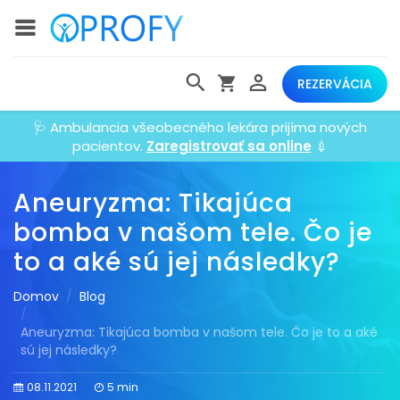
REZERVÁCIA
🩺 Ambulancia všeobecného lekára prijíma nových
pacientov.
Zaregistrovať sa online
💉
Aneuryzma: Tikajúca
bomba v našom tele. Čo je
to a aké sú jej následky?
Domov
Blog
Aneuryzma: Tikajúca bomba v našom tele. Čo je to a aké
sú jej následky?
08.11.2021
5 min