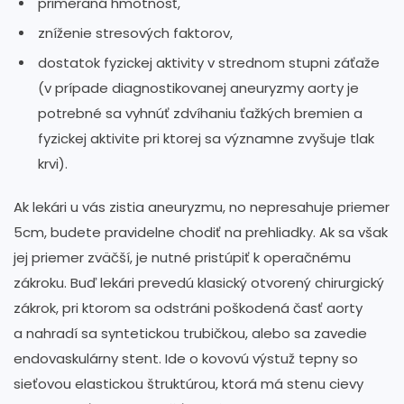
primeraná hmotnosť,
zníženie stresových faktorov,
dostatok fyzickej aktivity v strednom stupni záťaže
(v prípade diagnostikovanej aneuryzmy aorty je
potrebné sa vyhnúť zdvíhaniu ťažkých bremien a
fyzickej aktivite pri ktorej sa významne zvyšuje tlak
krvi).
Ak lekári u vás zistia aneuryzmu, no nepresahuje priemer
5cm, budete pravidelne chodiť na prehliadky. Ak sa však
jej priemer zväčší, je nutné pristúpiť k operačnému
zákroku. Buď lekári prevedú klasický otvorený chirurgický
zákrok, pri ktorom sa odstráni poškodená časť aorty
a nahradí sa syntetickou trubičkou, alebo sa zavedie
endovaskulárny stent. Ide o kovovú výstuž tepny so
sieťovou elastickou štruktúrou, ktorá má stenu cievy