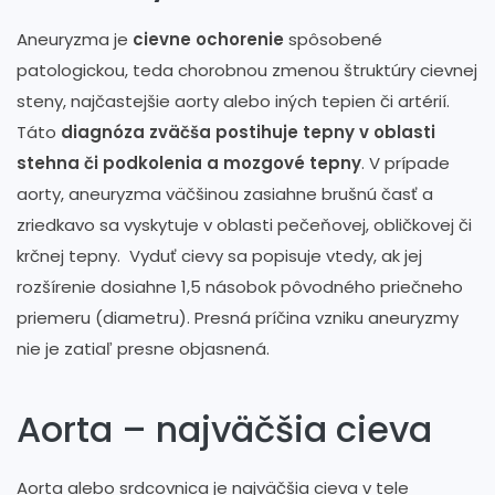
Aneuryzma je
cievne ochorenie
spôsobené
patologickou, teda chorobnou zmenou štruktúry cievnej
steny, najčastejšie aorty alebo iných tepien či artérií.
Táto
diagnóza zväčša postihuje tepny v oblasti
stehna či podkolenia a mozgové tepny
. V prípade
aorty, aneuryzma väčšinou zasiahne brušnú časť a
zriedkavo sa vyskytuje v oblasti pečeňovej, obličkovej či
krčnej tepny. Vyduť cievy sa popisuje vtedy, ak jej
rozšírenie dosiahne 1,5 násobok pôvodného priečneho
priemeru (diametru). Presná príčina vzniku aneuryzmy
nie je zatiaľ presne objasnená.
Aorta – najväčšia cieva
Aorta alebo srdcovnica je najväčšia cieva v tele