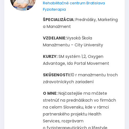
Rehabilitačné centrum Bratislava
Fyzioterapia
ŠPECIALIZÁCIA:
Prednášky, Marketing
a Manažment
VZDELANIE:
Vysoká Škola
Manažmentu – City University
KURZY:
SM systém 1,2, Oxygen
Advantage, Ido Portal Movement
SKÚSENOSTI:
10 r manažmentu troch
zdravotníckych zariadení
O MNE:
Najčastejšie ma môžete
stretnúť na prednáškach vo firmách
na celom Slovensku, kde v rámci
partnerského projektu Health
Services, rozprávam
o fyzioterapeutických a lifestyle