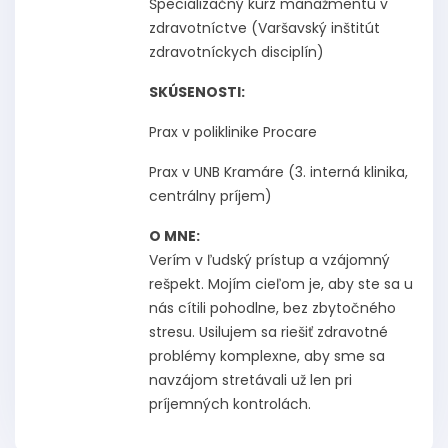
Špecializačný kurz manažmentu v
zdravotníctve (Varšavský inštitút
zdravotníckych disciplín)
SKÚSENOSTI:
Prax v poliklinike Procare
Prax v UNB Kramáre (3. interná klinika,
centrálny príjem)
O MNE:
Verím v ľudský prístup a vzájomný
rešpekt. Mojím cieľom je, aby ste sa u
nás cítili pohodlne, bez zbytočného
stresu. Usilujem sa riešiť zdravotné
problémy komplexne, aby sme sa
navzájom stretávali už len pri
príjemných kontrolách.