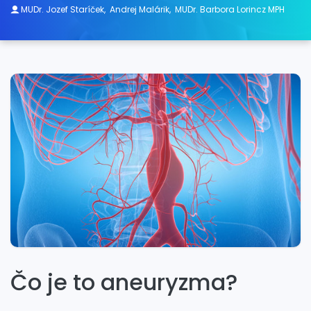
MUDr. Jozef Staríček
,
Andrej Malárik
,
MUDr. Barbora Lorincz MPH
Čo je to aneuryzma?