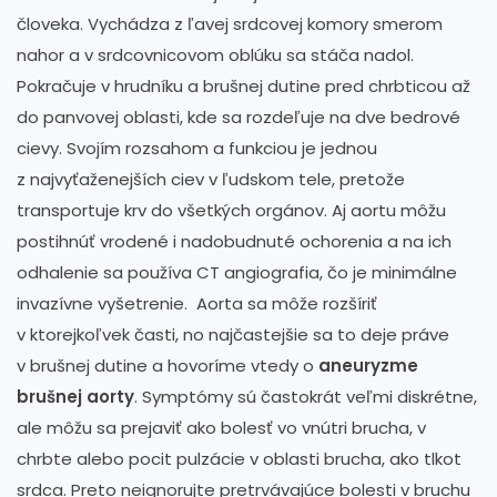
človeka. Vychádza z ľavej srdcovej komory smerom
nahor a v srdcovnicovom oblúku sa stáča nadol.
Pokračuje v hrudníku a brušnej dutine pred chrbticou až
do panvovej oblasti, kde sa rozdeľuje na dve bedrové
cievy. Svojím rozsahom a funkciou je jednou
z najvyťaženejších ciev v ľudskom tele, pretože
transportuje krv do všetkých orgánov. Aj aortu môžu
postihnúť vrodené i nadobudnuté ochorenia a na ich
odhalenie sa používa CT angiografia, čo je minimálne
invazívne vyšetrenie. Aorta sa môže rozšíriť
v ktorejkoľvek časti, no najčastejšie sa to deje práve
v brušnej dutine a hovoríme vtedy o
aneuryzme
brušnej aorty
. Symptómy sú častokrát veľmi diskrétne,
ale môžu sa prejaviť ako bolesť vo vnútri brucha, v
chrbte alebo pocit pulzácie v oblasti brucha, ako tlkot
srdca. Preto neignorujte pretrvávajúce bolesti v bruchu