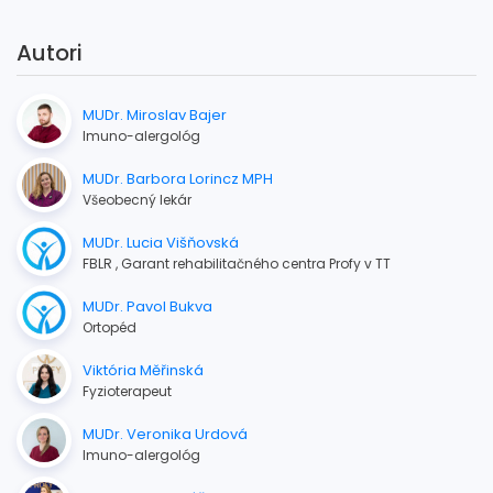
Autori
MUDr. Miroslav Bajer
Imuno-alergológ
MUDr. Barbora Lorincz MPH
Všeobecný lekár
MUDr. Lucia Višňovská
FBLR , Garant rehabilitačného centra Profy v TT
MUDr. Pavol Bukva
Ortopéd
Viktória Měřinská
Fyzioterapeut
MUDr. Veronika Urdová
Imuno-alergológ