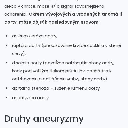
alebo v chrbte, môže ísť o signál závažnejšieho
ochorenia.
Okrem vývojových a vrodených anomálií
aorty, môže dôjsť k nasledovným stavom:
artérioskleróza aorty,
ruptúra aorty (presakovanie krvi cez puklinu v stene
cievy),
disekcia aorty (pozdĺžne natrhnutie steny aorty,
kedy pod veľkým tlakom prúdu krvi dochádza k
odtrhávaniu a odtláčaniu vrstvy steny aorty)
aortálna stenóza – zúženie lúmenu aorty
aneuryzma aorty
Druhy aneuryzmy