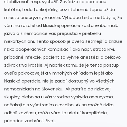
stabilizovať, resp. vystužiť. Zavádza sa pomocou
katétra, teda tenkej rúrky, cez stehennú tepnu až do
miesta aneuryzmy v aorte. Výhodou tejto metódy je, že
vám na rozdiel od klasickej operácie zostane iba malá
jazva a z nemocnice vás prepustia v priebehu
niekoľkých dní. Tento spôsob je oveľa šetrnejší a znižuje
riziko pooperačných komplikácií, ako napr. strata krvi,
prípadné infekcie, pacient sa vyhne anestézii a celkovo
zákrok trvá kratšie. Aj napriek tomu, že je tento postup
oveľa pokrokovejší a v mnohých ohľadom lepší ako
klasická operácie, nie je zatiaľ dostupný vo všetkých
nemocniciach na Slovensku. Ak patríte do rizikovej
skupiny, alebo sa u vás v rodine vyskytla aneuryzma,
nečakajte s vyšetrením ciev dlho. Ak sa možné riziko
odhalí zavčasu, môže vám to ušetriť komplikácie,
prípadne zachrániť život.