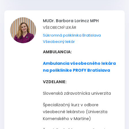
MUDr. Barbora Lorincz MPH
VŠEOBECNÝ LEKÁR
Súkromná poliklinika Bratislava
Všeobecný lekár
AMBULANCIA:
Ambulancia všeobecného lekára
na poliklinike PROFY Bratislava
VZDELANIE:
Slovenská zdravotnícka univerzita
Špecializačný kurz v odbore
všeobecné lekárstvo (Univerzita
Komenského v Martine)