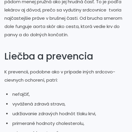
pádom menej pružná ako jej hrudná časť. To je podľa
lekárov aj dôvod, prečo sa vydutiny srdcovnice tvoria
najčastejšie práve v brušnej časti. Od brucha smerom
dole funguje aorta skôr ako cesta, ktorá vedie krv do
panvy a do dolných končatín.
Liečba a prevencia
K prevencii, podobne ako v prípade iných srdcovo-
cievnych ochorení, patrí:
nefajčiť,
vyvážená zdravá strava,
udržiavanie zdravých hodnôt tlaku krvi,
primerané hodnoty cholesterolu,