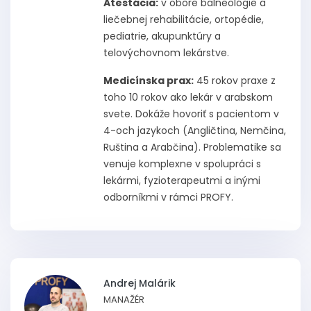
Atestácia:
v obore balneológie a
liečebnej rehabilitácie, ortopédie,
pediatrie, akupunktúry a
telovýchovnom lekárstve.
Medicínska prax:
45 rokov praxe z
toho 10 rokov ako lekár v arabskom
svete. Dokáže hovoriť s pacientom v
4-och jazykoch (Angličtina, Nemčina,
Ruština a Arabčina). Problematike sa
venuje komplexne v spolupráci s
lekármi, fyzioterapeutmi a inými
odborníkmi v rámci PROFY.
Andrej Malárik
MANAŽÉR