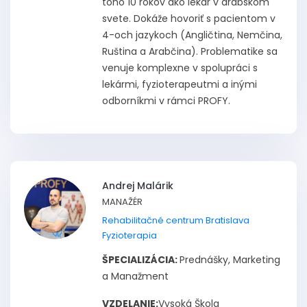
toho 10 rokov ako lekár v arabskom
svete. Dokáže hovoriť s pacientom v
4-och jazykoch (Angličtina, Nemčina,
Ruština a Arabčina). Problematike sa
venuje komplexne v spolupráci s
lekármi, fyzioterapeutmi a inými
odborníkmi v rámci PROFY.
Andrej Malárik
MANAŽÉR
Rehabilitačné centrum Bratislava
Fyzioterapia
ŠPECIALIZÁCIA:
Prednášky, Marketing
a Manažment
VZDELANIE:
Vysoká Škola