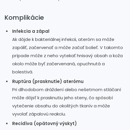
Komplikácie
Infekcia a zápal
Ak dôjde k bakteriálnej infekcii, ateróm sa môže
zapáliť, začervenať a môže začať bolieť. V takomto
prípade môže z neho vytekať hnisavý obsah a koža
okolo môže byť začervenaná, opuchnutá a
bolestivá.
Ruptúra (prasknutie) aterómu
Pri dlhodobom dráždení alebo nešetrnom stláčaní
môže dôjsť k prasknutiu jeho steny, čo spôsobí
vytečenie obsahu do okolitých tkanív a môže
vyvolať zápalovú reakciu.
Recidíva (opätovný výskyt)