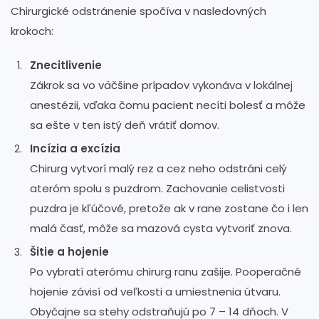
Chirurgické odstránenie spočíva v nasledovných
krokoch:
Znecitlivenie
Zákrok sa vo väčšine prípadov vykonáva v lokálnej
anestézii, vďaka čomu pacient necíti bolesť a môže
sa ešte v ten istý deň vrátiť domov.
Incízia a excízia
Chirurg vytvorí malý rez a cez neho odstráni celý
ateróm spolu s puzdrom. Zachovanie celistvosti
puzdra je kľúčové, pretože ak v rane zostane čo i len
malá časť, môže sa mazová cysta vytvoriť znova.
Šitie a hojenie
Po vybratí aterómu chirurg ranu zašije. Pooperačné
hojenie závisí od veľkosti a umiestnenia útvaru.
Obyčajne sa stehy odstraňujú po 7 – 14 dňoch. V