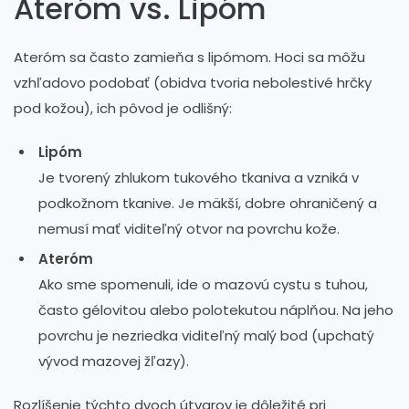
Ateróm vs. Lipóm
Ateróm sa často zamieňa s lipómom. Hoci sa môžu
vzhľadovo podobať (obidva tvoria nebolestivé hrčky
pod kožou), ich pôvod je odlišný:
Lipóm
Je tvorený zhlukom tukového tkaniva a vzniká v
podkožnom tkanive. Je mäkší, dobre ohraničený a
nemusí mať viditeľný otvor na povrchu kože.
Ateróm
Ako sme spomenuli, ide o mazovú cystu s tuhou,
často gélovitou alebo polotekutou náplňou. Na jeho
povrchu je nezriedka viditeľný malý bod (upchatý
vývod mazovej žľazy).
Rozlíšenie týchto dvoch útvarov je dôležité pri