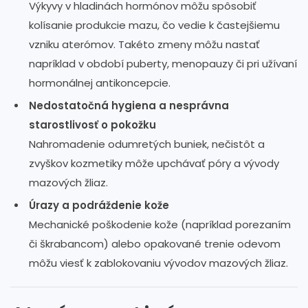
Výkyvy v hladinách hormónov môžu spôsobiť
kolísanie produkcie mazu, čo vedie k častejšiemu
vzniku aterómov. Takéto zmeny môžu nastať
napríklad v období puberty, menopauzy či pri užívaní
hormonálnej antikoncepcie.
Nedostatočná hygiena a nesprávna
starostlivosť o pokožku
Nahromadenie odumretých buniek, nečistôt a
zvyškov kozmetiky môže upchávať póry a vývody
mazových žliaz.
Úrazy a podráždenie kože
Mechanické poškodenie kože (napríklad porezaním
či škrabancom) alebo opakované trenie odevom
môžu viesť k zablokovaniu vývodov mazových žliaz.