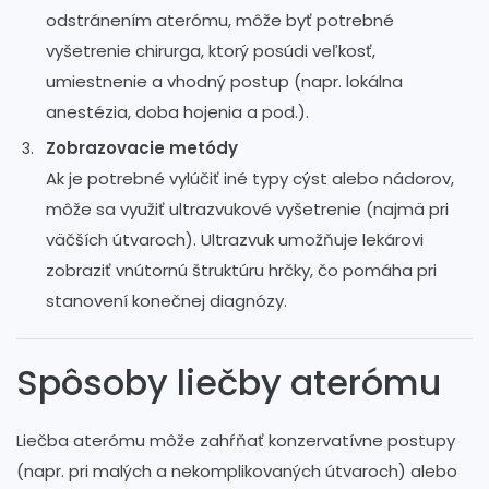
odstránením aterómu, môže byť potrebné
vyšetrenie chirurga, ktorý posúdi veľkosť,
umiestnenie a vhodný postup (napr. lokálna
anestézia, doba hojenia a pod.).
Zobrazovacie metódy
Ak je potrebné vylúčiť iné typy cýst alebo nádorov,
môže sa využiť ultrazvukové vyšetrenie (najmä pri
väčších útvaroch). Ultrazvuk umožňuje lekárovi
zobraziť vnútornú štruktúru hrčky, čo pomáha pri
stanovení konečnej diagnózy.
Spôsoby liečby aterómu
Liečba aterómu môže zahŕňať konzervatívne postupy
(napr. pri malých a nekomplikovaných útvaroch) alebo