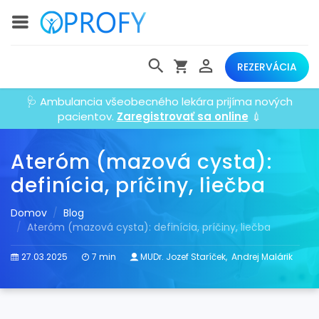
REZERVÁCIA
🩺 Ambulancia všeobecného lekára prijíma nových
pacientov.
Zaregistrovať sa online
💉
Ateróm (mazová cysta):
definícia, príčiny, liečba
Domov
Blog
Ateróm (mazová cysta): definícia, príčiny, liečba
27.03.2025
7 min
MUDr. Jozef Staríček
,
Andrej Malárik