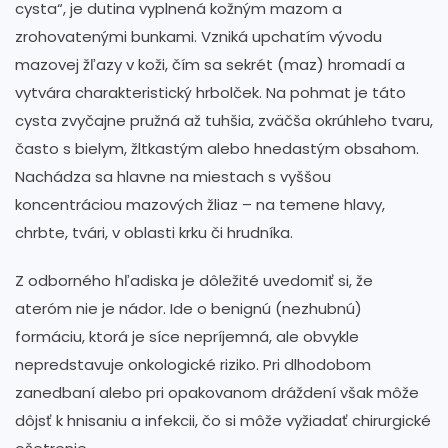
cysta“, je dutina vyplnená kožným mazom a
zrohovatenými bunkami. Vzniká upchatím vývodu
mazovej žľazy v koži, čím sa sekrét (maz) hromadí a
vytvára charakteristický hrbolček. Na pohmat je táto
cysta zvyčajne pružná až tuhšia, zväčša okrúhleho tvaru,
často s bielym, žltkastým alebo hnedastým obsahom.
Nachádza sa hlavne na miestach s vyššou
koncentráciou mazových žliaz – na temene hlavy,
chrbte, tvári, v oblasti krku či hrudníka.
Z odborného hľadiska je dôležité uvedomiť si, že
ateróm nie je nádor. Ide o benignú (nezhubnú)
formáciu, ktorá je síce nepríjemná, ale obvykle
nepredstavuje onkologické riziko. Pri dlhodobom
zanedbaní alebo pri opakovanom dráždení však môže
dôjsť k hnisaniu a infekcii, čo si môže vyžiadať chirurgické