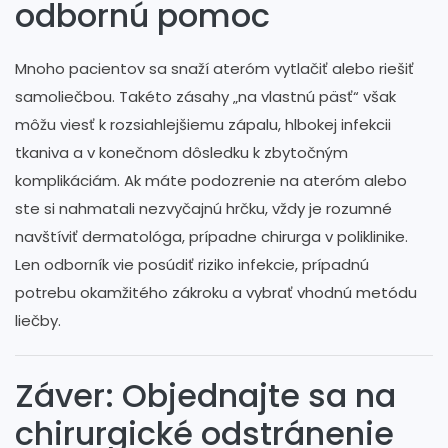
odbornú pomoc
Mnoho pacientov sa snaží ateróm vytlačiť alebo riešiť
samoliečbou. Takéto zásahy „na vlastnú päsť“ však
môžu viesť k rozsiahlejšiemu zápalu, hlbokej infekcii
tkaniva a v konečnom dôsledku k zbytočným
komplikáciám. Ak máte podozrenie na ateróm alebo
ste si nahmatali nezvyčajnú hrčku, vždy je rozumné
navštíviť dermatológa, prípadne chirurga v poliklinike.
Len odborník vie posúdiť riziko infekcie, prípadnú
potrebu okamžitého zákroku a vybrať vhodnú metódu
liečby.
Záver: Objednajte sa na
chirurgické odstránenie