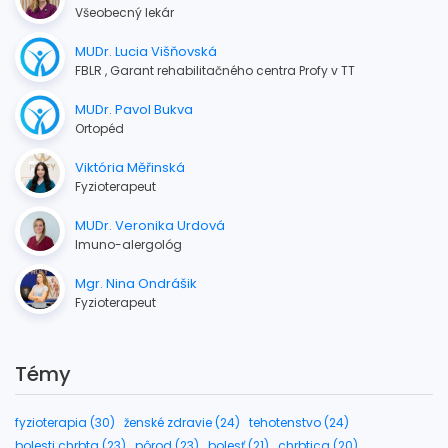
Všeobecný lekár
MUDr. Lucia Višňovská
FBLR , Garant rehabilitačného centra Profy v TT
MUDr. Pavol Bukva
Ortopéd
Viktória Měřinská
Fyzioterapeut
MUDr. Veronika Urdová
Imuno-alergológ
Mgr. Nina Ondrášik
Fyzioterapeut
Témy
fyzioterapia (30)
ženské zdravie (24)
tehotenstvo (24)
bolesti chrbta (23)
pôrod (23)
bolesť (21)
chrbtica (20)