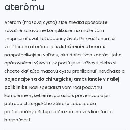
aterómu
Ateróm (mazová cysta) síce zriedka spôsobuje
závažné zdravotné komplikácie, no môže vám
znepríjemňovať každodenný život. Pri zväčšenom či
zapálenom ateróme je
odstránenie aterómu
najspoľahlivejšou voľbou, ako definitívne zabrániť jeho
opätovnému výskytu. Ak pociťujete ťažkosti alebo si
chcete dať túto mazovú cystu prehliadnuť, neváhajte a
objednajte sa do chirurgickej ambulancie v našej
poliklinike
. Naši špecialisti vám radi poskytnú
komplexné vyšetrenie, poradia s prevenciou a pri
potrebe chirurgického zákroku zabezpečia
profesionálny prístup s dôrazom na váš komfort a
bezpečnosť.