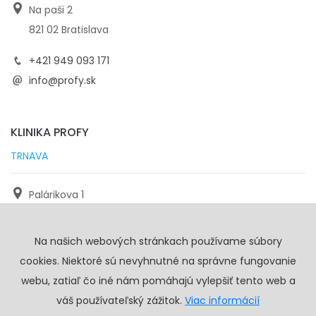
Na paši 2
821 02 Bratislava
+421 949 093 171
info@profy.sk
KLINIKA PROFY
TRNAVA
Palárikova 1
971 01 Trnava
Na našich webových stránkach používame súbory
+421 905 117 923
cookies. Niektoré sú nevyhnutné na správne fungovanie
info@profy.sk
webu, zatiaľ čo iné nám pomáhajú vylepšiť tento web a
váš používateľský zážitok.
Viac informácií