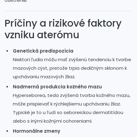
ošetrenie.
Príčiny a rizikové faktory
vzniku aterómu
Genetická predispozícia
Niektorí ľudia môžu mať zvýšenú tendenciu k tvorbe
mazových cýst, pretože trpia dedičným sklonom k
upchávaniu mazových žliaz.
Nadmerná produkcia kožného mazu
Hyperseborea, teda zvýšená tvorba kožného mazu,
môže prispievať k rýchlejšiemu upchávaniu žliaz.
Typické je to u ľudí so seboreickou dermatitídou
alebo s inými kožnými ochoreniami.
Hormonálne zmeny