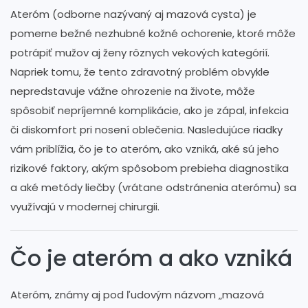
Ateróm (odborne nazývaný aj mazová cysta) je
pomerne bežné nezhubné kožné ochorenie, ktoré môže
potrápiť mužov aj ženy rôznych vekových kategórií.
Napriek tomu, že tento zdravotný problém obvykle
nepredstavuje vážne ohrozenie na živote, môže
spôsobiť nepríjemné komplikácie, ako je zápal, infekcia
či diskomfort pri nosení oblečenia. Nasledujúce riadky
vám priblížia, čo je to ateróm, ako vzniká, aké sú jeho
rizikové faktory, akým spôsobom prebieha diagnostika
a aké metódy liečby (vrátane odstránenia aterómu) sa
využívajú v modernej chirurgii.
Čo je ateróm a ako vzniká
Ateróm, známy aj pod ľudovým názvom „mazová