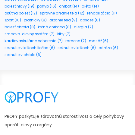
bolesť hlavy (19)
pohyb (16)
chrbát (14)
diéta (14)
akútna bolesť (12)
správne držanie tela (12)
rehabilitácia (11)
šport (10)
platničky (9)
držanie tela (9)
absces (8)
bolesť chrbta (8)
krčná chrbtica (8)
alergia (7)
srdcovo-cievny systém (7)
kĺby (7)
kardiovaskulárne ochorenia (7)
rameno (7)
masáž (6)
seknutie v krížoch liečba (6)
seknutie v krížoch (6)
artróza (6)
seknutie v chrbte (6)
PROFY poskytuje zdravotnú starostlivosť o celý pohybový
aparát, cievy a orgány.