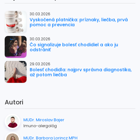
30.03.2026
Vyskočená platnička: príznaky, liečba, prvá
pomoc a prevencia
30.03.2026
Čo signalizuje bolesť chodidiel a ako ju
odstrániť
29.03.2026
Bolesť chodidla: najprv správna diagnostika,
až potom liečba
Autori
MUDr. Miroslav Bajer
Imuno-alergológ
MUDr. Barbora Lorincz MPH