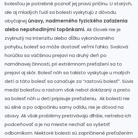
bolesťou je potrebné poznať jej pravú príčinu. U starých,
ale aj mladých ľudí sa bolesti vyskytujú z dôvodu
obyčajnej
únavy, nadmerného fyzického zaťaženia
alebo nepohodlnými topánkami.
Ak človek nie je
zvyknutý na intenzitu alebo dĺžku vykonávaného
pohybu, bolesť sa môže dostaviť veľmi ľahko. Svalová
horúčka sa väčšinou prejaví na druhý deň po
namáhavej činnosti, pri extrémnom preťažení sa to
prejaví aj skôr. Bolesť nôh sa takisto vyskytuje u malých
detí a táto bolesť sa označuje za “rastovú bolesť”. Súvis
medzi bolesťou a rastom však nebol dokázaný a preto
sa bolesť nôh u detí pripisuje preťaženiu. Ak bolesti nie
sú silné a po odpočinku samy odídu, nie je dôvod na
obavy. Ak však problémy pretrvávajú dlhšie, netreba ich
podceňovať a je na mieste nechať sa vyšetriť
odborníkom. Niektoré bolesti sú zapríčinené preťažením