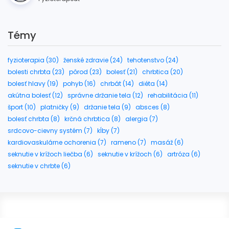
Témy
fyzioterapia (30)
ženské zdravie (24)
tehotenstvo (24)
bolesti chrbta (23)
pôrod (23)
bolesť (21)
chrbtica (20)
bolesť hlavy (19)
pohyb (16)
chrbát (14)
diéta (14)
akútna bolesť (12)
správne držanie tela (12)
rehabilitácia (11)
šport (10)
platničky (9)
držanie tela (9)
absces (8)
bolesť chrbta (8)
krčná chrbtica (8)
alergia (7)
srdcovo-cievny systém (7)
kĺby (7)
kardiovaskulárne ochorenia (7)
rameno (7)
masáž (6)
seknutie v krížoch liečba (6)
seknutie v krížoch (6)
artróza (6)
seknutie v chrbte (6)