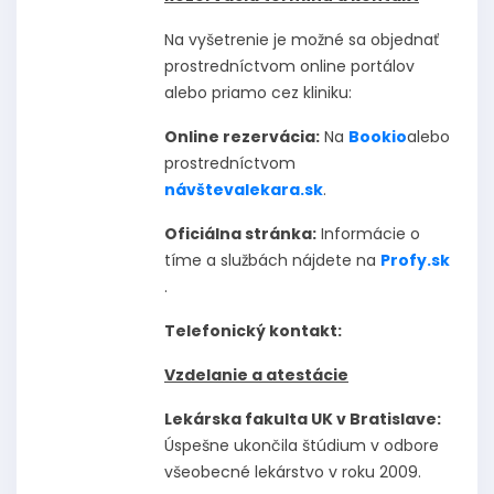
Na vyšetrenie je možné sa objednať
prostredníctvom online portálov
alebo priamo cez kliniku:
Online rezervácia:
Na
Bookio
alebo
prostredníctvom
návštevalekara.sk
.
Oficiálna stránka:
Informácie o
tíme a službách nájdete na
Profy.sk
.
Telefonický kontakt:
Vzdelanie a atestácie
Lekárska fakulta UK v Bratislave:
Úspešne ukončila štúdium v odbore
všeobecné lekárstvo v roku 2009.