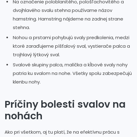
Na označenie poloblanitého, pološľachovitého a
dvojhlavého svalu stehna používame názov
hamstring. Hamstring nájdeme na zadnej strane
stehna.
Nohou a prstami pohybujú svaly predkolenia, medzi
ktoré zaraďujeme píšťalový sval, vystierače palca a
trojhlavý lýtkový sval.
Svalové skupiny palca, malíčka a kĺbové svaly nohy
patria ku svalom na nohe. Všetky spolu zabezpečujú
klenbu nohy.
Príčiny bolesti svalov na
nohách
Ako pri všetkom, aj tu platí, že na efektívnu prácu s