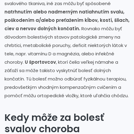
svalového tkaniva, iné zas môžu byť spôsobené
natrhnutím alebo nadmerným natiahnutím svalu,
poškodením a/alebo preťažením kĺbov, kostí, šliach,
ciev a nervov dolných končatín.
Rovnako môžu byť
dôvodom bolestivých stavov patologické zmeny na
chrbtici, metabolické poruchy, deficit niektorých látok v
tele, napr. vitamínu D a magnézia, alebo infekčné
choroby.
U športovcov
, ktorí čelia veľkej námahe a
záťaží sa môže takisto vyskytnúť bolesť dolných
končatín. Tú bolesť možno odbúrať fyzikálnou terapiou,
predovšetkým vhodným kompenzačným cvičením a
pomôcť môžu ortopedické vložky, ktoré uľahčia chôdzu.
Kedy môže za bolesť
svalov choroba