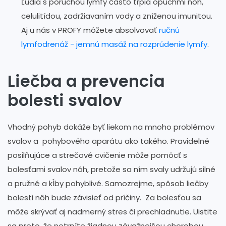
Ľudia s poruchou lymfy často trpia opuchmi nôh,
celulitídou, zadržiavaním vody a zníženou imunitou.
Aj u nás v PROFY môžete absolvovať
ručnú
lymfodrenáž - jemnú masáž na rozprúdenie lymfy
.
Liečba a prevencia
bolesti svalov
Vhodný pohyb dokáže byť liekom na mnoho problémov
svalov a pohybového aparátu ako takého. Pravidelné
posilňujúce a strečové cvičenie môže pomôcť s
bolesťami svalov nôh, pretože sa ním svaly udržujú silné
a pružné a kĺby pohyblivé. Samozrejme, spôsob liečby
bolesti nôh bude závisieť od príčiny. Za bolesťou sa
môže skrývať aj nadmerný stres či prechladnutie. Uistite
sa preto, že netrpíte žiadnou závažnejšou chorobou,