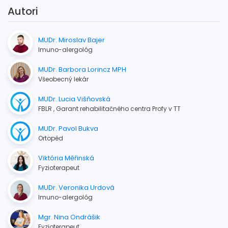
Autori
MUDr. Miroslav Bajer
Imuno-alergológ
MUDr. Barbora Lorincz MPH
Všeobecný lekár
MUDr. Lucia Višňovská
FBLR , Garant rehabilitačného centra Profy v TT
MUDr. Pavol Bukva
Ortopéd
Viktória Měřinská
Fyzioterapeut
MUDr. Veronika Urdová
Imuno-alergológ
Mgr. Nina Ondrášik
Fyzioterapeut