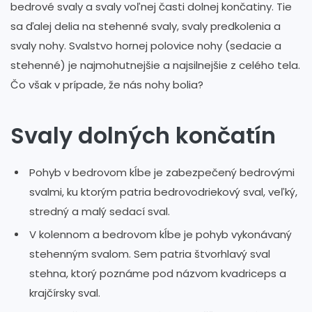
bedrové svaly a svaly voľnej časti dolnej končatiny. Tie
sa ďalej delia na stehenné svaly, svaly predkolenia a
svaly nohy. Svalstvo hornej polovice nohy (sedacie a
stehenné) je najmohutnejšie a najsilnejšie z celého tela.
Čo však v prípade, že nás nohy bolia?
Svaly dolných končatín
Pohyb v bedrovom kĺbe je zabezpečený bedrovými
svalmi, ku ktorým patria bedrovodriekový sval, veľký,
stredný a malý sedací sval.
V kolennom a bedrovom kĺbe je pohyb vykonávaný
stehenným svalom. Sem patria štvorhlavý sval
stehna, ktorý poznáme pod názvom kvadriceps a
krajčírsky sval.