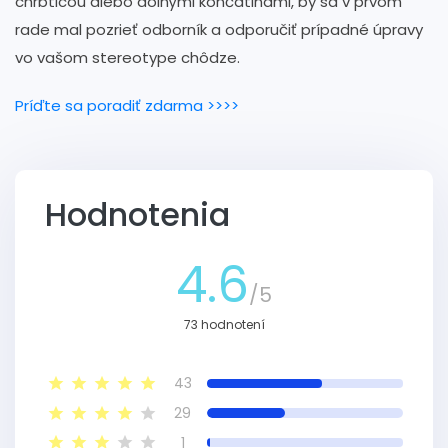
chrbticou alebo dolnými končatinami, by sa v prvom
rade mal pozrieť odborník a odporučiť prípadné úpravy
vo vašom stereotype chôdze.
Príďte sa poradiť zdarma >>>>
Hodnotenia
4.6
/5
73 hodnotení
43
29
1