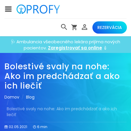
REZERVÁCIA
🩺 Ambulancia všeobecného lekára prijíma nových
pacientov.
Zaregistrovať sa online
💉
Bolestivé svaly na nohe:
Ako im predchádzať a ako
ich liečiť
Domov
Blog
Bolestivé svaly na nohe: Ako im predchádzať a ako ich
liečiť
02.05.2021
6 min