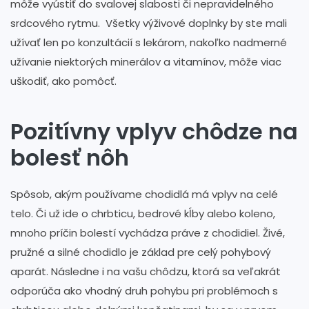
môže vyústiť do svalovej slabosti či nepravidelného
srdcového rytmu. Všetky výživové doplnky by ste mali
užívať len po konzultácií s lekárom, nakoľko nadmerné
užívanie niektorých minerálov a vitamínov, môže viac
uškodiť, ako pomôcť.
Pozitívny vplyv chôdze na
bolesť nôh
Spôsob, akým používame chodidlá má vplyv na celé
telo. Či už ide o chrbticu, bedrové kĺby alebo koleno,
mnoho príčin bolestí vychádza práve z chodidiel. Živé,
pružné a silné chodidlo je základ pre celý pohybový
aparát. Následne i na vašu chôdzu, ktorá sa veľakrát
odporúča ako vhodný druh pohybu pri problémoch s