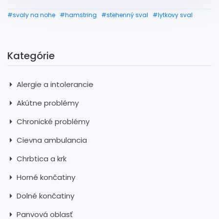
#svaly na nohe
#hamstring
#stehenný sval
#lytkovy sval
Kategórie
Alergie a intolerancie
Akútne problémy
Chronické problémy
Cievna ambulancia
Chrbtica a krk
Horné končatiny
Dolné končatiny
Panvová oblasť