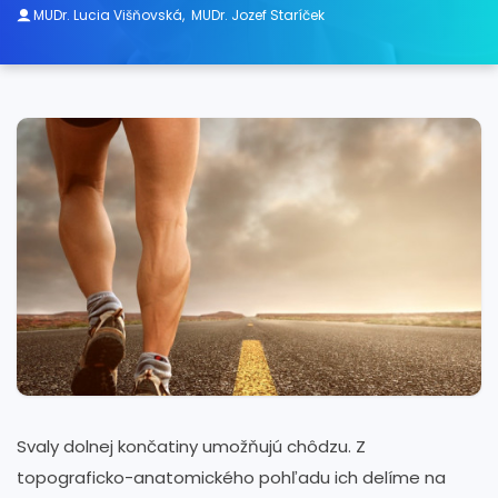
MUDr. Lucia Višňovská
,
MUDr. Jozef Staríček
Svaly dolnej končatiny umožňujú chôdzu. Z
topograficko-anatomického pohľadu ich delíme na