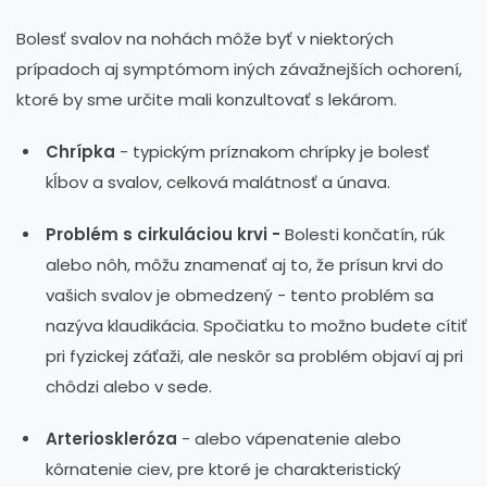
Bolesť svalov na nohách môže byť v niektorých
prípadoch aj symptómom iných závažnejších ochorení,
ktoré by sme určite mali konzultovať s lekárom.
Chrípka
- typickým príznakom chrípky je bolesť
kĺbov a svalov, celková malátnosť a únava.
Problém s cirkuláciou krvi -
Bolesti končatín, rúk
alebo nôh, môžu znamenať aj to, že prísun krvi do
vašich svalov je obmedzený - tento problém sa
nazýva klaudikácia. Spočiatku to možno budete cítiť
pri fyzickej záťaži, ale neskôr sa problém objaví aj pri
chôdzi alebo v sede.
Arterioskleróza
- alebo vápenatenie alebo
kôrnatenie ciev, pre ktoré je charakteristický