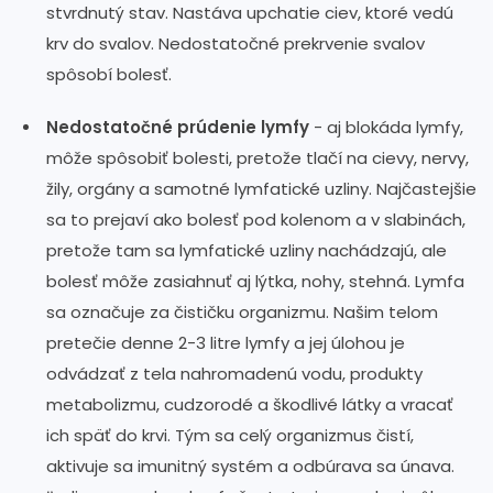
stvrdnutý stav. Nastáva upchatie ciev, ktoré vedú
krv do svalov. Nedostatočné prekrvenie svalov
spôsobí bolesť.
Nedostatočné prúdenie lymfy
- aj blokáda lymfy,
môže spôsobiť bolesti, pretože tlačí na cievy, nervy,
žily, orgány a samotné lymfatické uzliny. Najčastejšie
sa to prejaví ako bolesť pod kolenom a v slabinách,
pretože tam sa lymfatické uzliny nachádzajú, ale
bolesť môže zasiahnuť aj lýtka, nohy, stehná. Lymfa
sa označuje za čističku organizmu. Našim telom
pretečie denne 2-3 litre lymfy a jej úlohou je
odvádzať z tela nahromadenú vodu, produkty
metabolizmu, cudzorodé a škodlivé látky a vracať
ich späť do krvi. Tým sa celý organizmus čistí,
aktivuje sa imunitný systém a odbúrava sa únava.