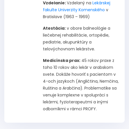
Vzdelanie:
Vzdelaný na
Lekárskej
fakulte Univerzity Komenského
v
Bratislave (1963 – 1969)
Atestácia:
v obore balneológie a
liečebnej rehabilitácie, ortopédie,
pediatrie, akupunktúry a
telovýchovnom lekárstve.
Medicínska prax:
45 rokov praxe z
toho 10 rokov ako lekár v arabskom
svete. Dokáže hovoriť s pacientom v
4-och jazykoch (Angličtina, Nemčina,
Ruština a Arabčina). Problematike sa
venuje komplexne v spolupráci s
lekármi, fyzioterapeutmi a inými
odborníkmi v rámci PROFY.