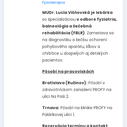
Fyzioterapia
MUDr. Lucia Višňovská
je lekárka
so špecializáciou
v odbore fyziatria,
balneológia a liečebná
rehabilitácia (FBLR)
. Zameriava sa
na diagnostiku a liečbu ochorení
pohybového aparátu, kĺbov a
chrbtice u dospelých aj detských
pacientov.
Pôsobí na pracoviskách
Bratislava (Ružinov):
Pôsobí v
zdravotníckom zariadení PROFY na
ulici Na Paši 2.
Trnava:
Pôsobí na klinike PROFY na
Palárikovej ulici 1.
Rezervácia termínu a kontakt