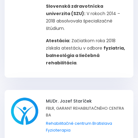
Slovenská zdravotnícka
univerzita (SZU):
V rokoch 2014 –
2018 absolvovala špecializačné
štúdium.
Atestácia:
Začiatkom roka 2018
získala atestáciu v odbore
fyziatria,
balneológia a liečebná
rehabilitácia
.
MUDr. Jozef Staríček
FBLR, GARANT REHABILITAČNÉHO CENTRA
BA
Rehabilitačné centrum Bratislava
Fyzioterapia