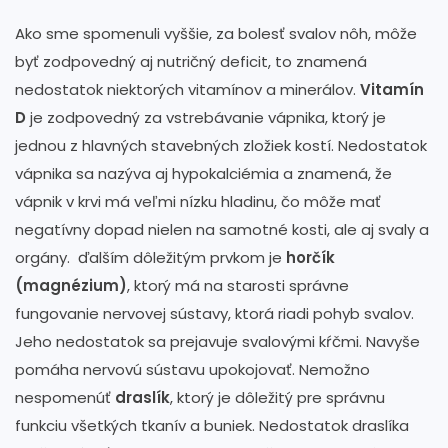
Ako sme spomenuli vyššie, za bolesť svalov nôh, môže
byť zodpovedný aj nutričný deficit, to znamená
nedostatok niektorých vitamínov a minerálov.
Vitamín
D
je zodpovedný za vstrebávanie vápnika, ktorý je
jednou z hlavných stavebných zložiek kostí. Nedostatok
vápnika sa nazýva aj hypokalciémia a znamená, že
vápnik v krvi má veľmi nízku hladinu, čo môže mať
negatívny dopad nielen na samotné kosti, ale aj svaly a
orgány. ďalším dôležitým prvkom je
horčík
(magnézium)
, ktorý má na starosti správne
fungovanie nervovej sústavy, ktorá riadi pohyb svalov.
Jeho nedostatok sa prejavuje svalovými kŕčmi. Navyše
pomáha nervovú sústavu upokojovať. Nemožno
nespomenúť
draslík
, ktorý je dôležitý pre správnu
funkciu všetkých tkanív a buniek. Nedostatok draslíka